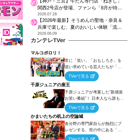
【神戸・三宮】牛たん専門店「ねぎし」
関西2号店が登場、ファンら「8月が待ち
遠しい」と早くから注目
2026.07.28
【2026年最新】そうめんの聖地・奈良＆
兵庫で楽しむ、夏のおいしい体験「流し
そうめん体験」おすすめ3選
2026.06.09
カンテレTVer
マルコポロリ！
常に「笑い」「おもしろさ」を
追い求めている芸人たちが「芸
能界」という大海原に漕ぎ出で
TVerで見る
て、新たなオモシロ人間を発掘
千原ジュニアの座王
する！
千原ジュニアが考案した“新感覚
お笑い番組”！ 日本人なら誰もが
馴染みのある『イス取りゲー
TVerで見る
ム』をベースに、大喜利・ギャ
かまいたちの机上の空論城
グ・モノボケ・歌…など様々な
お題で芸人がショートネタを競
各分野の専門家自らが熱烈にプ
い合う！
レゼンする、世の中にある「試
したことはないが、やってみた
TVerで見る