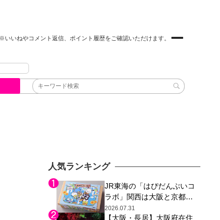
※いいねやコメント返信、ポイント履歴をご確認いただけます。
人気ランキング
JR東海の「はぴだんぶいコ
ラボ」関西は大阪と京都の
み、日焼けしたポチャッコ
2026.07.31
【大阪・長居】大阪府在住
らサンリオキャラが描かれ