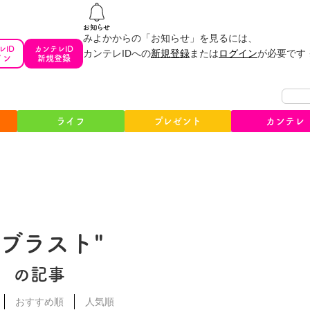
みよかからの「お知らせ」を見るには、
レID
カンテレID
カンテレIDへの
新規登録
または
ログイン
が必要です
イン
新規登録
ライフ
プレゼント
カンテレ
#ブラスト"
の記事
おすすめ順
人気順