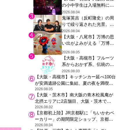
の小中学生は入場無料に、
た駅弁やグッズが登場
チームラボが「夏休みの自
2026.08.04
鬼塚英吉（反町隆史）の周
由研究の課題に」と「ボタ
りで繰り返された光景。ド
ニカルガーデン 大阪」へ招
ラマ『GTO』第３話で光っ
待
2026.08.04
【大阪・八尾市】万博の思
た演出の巧みさ
い出がよみがえる「万博レ
ガシー継承祭」開催、ミャ
2026.08.05
クミャク登場、大屋根リン
【大阪・高槻市】フルーツ
グ木材展示も
系からおかず系、伝統の天
然氷まで人気店が集結、高
2026.08.03
【大阪・高槻市】キッチンカー延べ100台
槻阪急スクエアで「かき
が安満遺跡公園に集結、夏の夜を満喫す
氷」祭り
る4日間のグルメイベント
2026.08.05
【大阪・茨木市】南大阪の青木松風庵が
北摂エリアに2店舗目、大阪・茨木で
も“焼きたて”の月化粧が食べられる
2026.08.02
【京都初上陸】JR京都駅に「ちいかわベ
ーカリー」の期間限定ショップ、京都の
銘菓“おたべ”との限定コラボも
2026.08.04