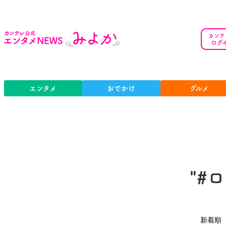
カンテ
ログ
エンタメ
おでかけ
グルメ
"#
新着順