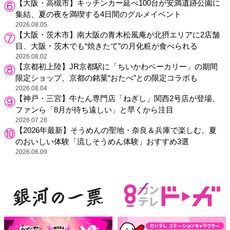
【大阪・高槻市】キッチンカー延べ100台が安満遺跡公園に
集結、夏の夜を満喫する4日間のグルメイベント
2026.08.05
【大阪・茨木市】南大阪の青木松風庵が北摂エリアに2店舗
目、大阪・茨木でも“焼きたて”の月化粧が食べられる
2026.08.02
【京都初上陸】JR京都駅に「ちいかわベーカリー」の期間
限定ショップ、京都の銘菓“おたべ”との限定コラボも
2026.08.04
【神戸・三宮】牛たん専門店「ねぎし」関西2号店が登場、
ファンら「8月が待ち遠しい」と早くから注目
2026.07.28
【2026年最新】そうめんの聖地・奈良＆兵庫で楽しむ、夏
のおいしい体験「流しそうめん体験」おすすめ3選
2026.06.09