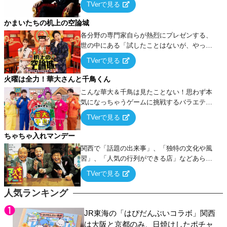
TVerで見る
ケ・歌…など様々なお題で芸人がショートネ
タを競い合う！
かまいたちの机上の空論城
各分野の専門家自らが熱烈にプレゼンする、
世の中にある「試したことはないが、やって
みたらこうなる！…ハズ」という“机上の空
TVerで見る
論”に若手芸人らがカラダを張って挑む！
火曜は全力！華大さんと千鳥くん
こんな華大＆千鳥は見たことない！思わず本
気になっちゃうゲームに挑戦するバラエティ
ー！
TVerで見る
ちゃちゃ入れマンデー
関西で「話題の出来事」、「独特の文化や風
習」、「人気の行列ができる店」などあらゆ
るテーマについて好き放題にちゃちゃを入れ
TVerで見る
ていく関西色を前面に押し出したトークバラ
エティ番組！
人気ランキング
JR東海の「はぴだんぶいコラボ」関西
は大阪と京都のみ、日焼けしたポチャ