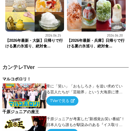
2026.06.25
2026.06.20
【2026年最新・大阪】日帰りで行
【2026年最新・兵庫】日帰りで行
ける夏の氷巡り、絶対食...
ける夏の氷巡り、絶対食...
カンテレTVer
マルコポロリ！
常に「笑い」「おもしろさ」を追い求めてい
る芸人たちが「芸能界」という大海原に漕ぎ
出でて、新たなオモシロ人間を発掘する！
TVerで見る
千原ジュニアの座王
千原ジュニアが考案した“新感覚お笑い番組”！
日本人なら誰もが馴染みのある『イス取りゲ
ーム』をベースに、大喜利・ギャグ・モノボ