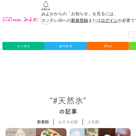
みよかからの「お知らせ」を見るには、
カンテレIDへの
新規登録
または
ログイン
が必要で
エンタメ
おでかけ
グルメ
"#天然氷"
の記事
新着順
おすすめ順
人気順