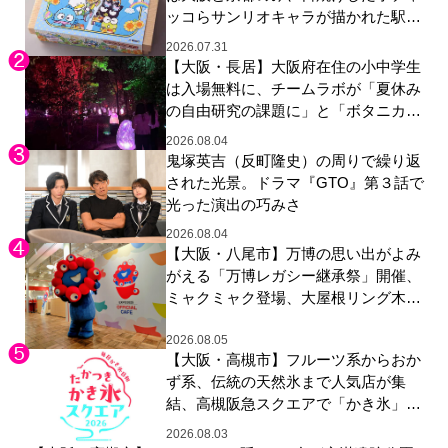
ッコらサンリオキャラが描かれた駅弁
やグッズが登場
2026.07.31
【大阪・長居】大阪府在住の小中学生
は入場無料に、チームラボが「夏休み
の自由研究の課題に」と「ボタニカル
ガーデン 大阪」へ招待
2026.08.04
鬼塚英吉（反町隆史）の周りで繰り返
された光景。ドラマ『GTO』第３話で
光った演出の巧みさ
2026.08.04
【大阪・八尾市】万博の思い出がよみ
がえる「万博レガシー継承祭」開催、
ミャクミャク登場、大屋根リング木材
展示も
2026.08.05
【大阪・高槻市】フルーツ系からおか
ず系、伝統の天然氷まで人気店が集
結、高槻阪急スクエアで「かき氷」祭
り
2026.08.03