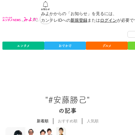
みよかからの「お知らせ」を見るには、
カンテレIDへの
新規登録
または
ログイン
が必要で
エンタメ
おでかけ
グルメ
"#安藤勝己"
の記事
新着順
おすすめ順
人気順