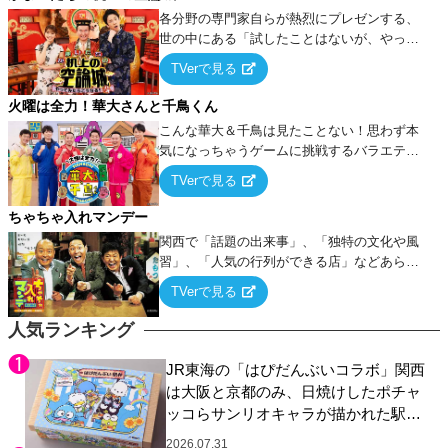
各分野の専門家自らが熱烈にプレゼンする、
世の中にある「試したことはないが、やって
みたらこうなる！…ハズ」という“机上の空
TVerで見る
論”に若手芸人らがカラダを張って挑む！
火曜は全力！華大さんと千鳥くん
こんな華大＆千鳥は見たことない！思わず本
気になっちゃうゲームに挑戦するバラエティ
ー！
TVerで見る
ちゃちゃ入れマンデー
関西で「話題の出来事」、「独特の文化や風
習」、「人気の行列ができる店」などあらゆ
るテーマについて好き放題にちゃちゃを入れ
TVerで見る
ていく関西色を前面に押し出したトークバラ
エティ番組！
人気ランキング
JR東海の「はぴだんぶいコラボ」関西
は大阪と京都のみ、日焼けしたポチャ
ッコらサンリオキャラが描かれた駅弁
やグッズが登場
2026.07.31