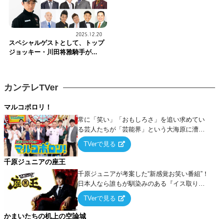
2025.12.20
スペシャルゲストとして、トップ
ジョッキー・川田将雅騎手が...
カンテレTVer
マルコポロリ！
常に「笑い」「おもしろさ」を追い求めてい
る芸人たちが「芸能界」という大海原に漕ぎ
出でて、新たなオモシロ人間を発掘する！
TVerで見る
千原ジュニアの座王
千原ジュニアが考案した“新感覚お笑い番組”！
日本人なら誰もが馴染みのある『イス取りゲ
ーム』をベースに、大喜利・ギャグ・モノボ
TVerで見る
ケ・歌…など様々なお題で芸人がショートネ
タを競い合う！
かまいたちの机上の空論城