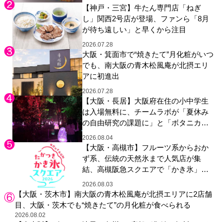
【神戸・三宮】牛たん専門店「ねぎ
し」関西2号店が登場、ファンら「8月
が待ち遠しい」と早くから注目
2026.07.28
大阪・箕面市で“焼きたて”月化粧がいつ
でも、南大阪の青木松風庵が北摂エリ
アに初進出
2026.07.28
【大阪・長居】大阪府在住の小中学生
は入場無料に、チームラボが「夏休み
の自由研究の課題に」と「ボタニカル
ガーデン 大阪」へ招待
2026.08.04
【大阪・高槻市】フルーツ系からおか
ず系、伝統の天然氷まで人気店が集
結、高槻阪急スクエアで「かき氷」祭
り
2026.08.03
【大阪・茨木市】南大阪の青木松風庵が北摂エリアに2店舗
目、大阪・茨木でも“焼きたて”の月化粧が食べられる
2026.08.02