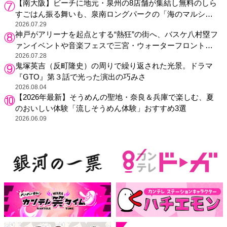
【南大阪】ビーチに地元・泉州の8店舗が集結し無料のしら
すごはん振る舞いも、泉南ロングパークの「海のマルシ
ェ」がリニューアル！
2026.07.29
神戸がアリーナを起点とする“熱狂”の街へ、バスケ八村塁フ
ァンイベントや音楽フェスで三宮・ウォーターフロントを
活性化
2026.07.28
鬼塚英吉（反町隆史）の周りで繰り返された光景。ドラマ
『GTO』第３話で光った演出の巧みさ
2026.08.04
【2026年最新】そうめんの聖地・奈良＆兵庫で楽しむ、夏
のおいしい体験「流しそうめん体験」おすすめ3選
2026.06.09