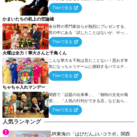
ーム』をベースに、大喜利・ギャグ・モノボ
TVerで見る
ケ・歌…など様々なお題で芸人がショートネ
タを競い合う！
かまいたちの机上の空論城
各分野の専門家自らが熱烈にプレゼンする、
世の中にある「試したことはないが、やって
みたらこうなる！…ハズ」という“机上の空
TVerで見る
論”に若手芸人らがカラダを張って挑む！
火曜は全力！華大さんと千鳥くん
こんな華大＆千鳥は見たことない！思わず本
気になっちゃうゲームに挑戦するバラエティ
ー！
TVerで見る
ちゃちゃ入れマンデー
関西で「話題の出来事」、「独特の文化や風
習」、「人気の行列ができる店」などあらゆ
るテーマについて好き放題にちゃちゃを入れ
TVerで見る
ていく関西色を前面に押し出したトークバラ
エティ番組！
人気ランキング
JR東海の「はぴだんぶいコラボ」関西