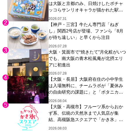
は大阪と京都のみ、日焼けしたポチャ
ッコらサンリオキャラが描かれた駅弁
やグッズが登場
2026.07.31
【神戸・三宮】牛たん専門店「ねぎ
し」関西2号店が登場、ファンら「8月
が待ち遠しい」と早くから注目
2026.07.28
大阪・箕面市で“焼きたて”月化粧がいつ
でも、南大阪の青木松風庵が北摂エリ
アに初進出
2026.07.28
【大阪・長居】大阪府在住の小中学生
は入場無料に、チームラボが「夏休み
の自由研究の課題に」と「ボタニカル
ガーデン 大阪」へ招待
2026.08.04
【大阪・高槻市】フルーツ系からおか
ず系、伝統の天然氷まで人気店が集
結、高槻阪急スクエアで「かき氷」祭
り
2026.08.03