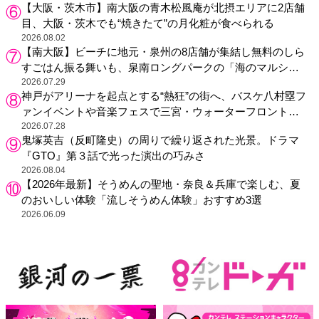
【大阪・茨木市】南大阪の青木松風庵が北摂エリアに2店舗
目、大阪・茨木でも“焼きたて”の月化粧が食べられる
2026.08.02
【南大阪】ビーチに地元・泉州の8店舗が集結し無料のしら
すごはん振る舞いも、泉南ロングパークの「海のマルシ
ェ」がリニューアル！
2026.07.29
神戸がアリーナを起点とする“熱狂”の街へ、バスケ八村塁フ
ァンイベントや音楽フェスで三宮・ウォーターフロントを
活性化
2026.07.28
鬼塚英吉（反町隆史）の周りで繰り返された光景。ドラマ
『GTO』第３話で光った演出の巧みさ
2026.08.04
【2026年最新】そうめんの聖地・奈良＆兵庫で楽しむ、夏
のおいしい体験「流しそうめん体験」おすすめ3選
2026.06.09