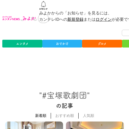
みよかからの「お知らせ」を見るには、
カンテレIDへの
新規登録
または
ログイン
が必要で
エンタメ
おでかけ
グルメ
"#宝塚歌劇団"
の記事
新着順
おすすめ順
人気順