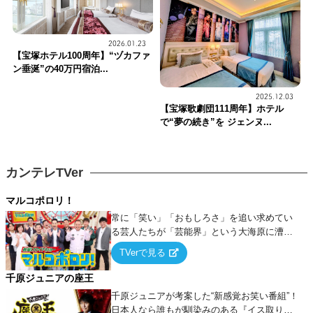
2026.01.23
【宝塚ホテル100周年】“ヅカファ
ン垂涎”の40万円宿泊...
2025.12.03
【宝塚歌劇団111周年】ホテル
で“夢の続き”を ジェンヌ...
カンテレTVer
マルコポロリ！
常に「笑い」「おもしろさ」を追い求めてい
る芸人たちが「芸能界」という大海原に漕ぎ
出でて、新たなオモシロ人間を発掘する！
TVerで見る
千原ジュニアの座王
千原ジュニアが考案した“新感覚お笑い番組”！
日本人なら誰もが馴染みのある『イス取りゲ