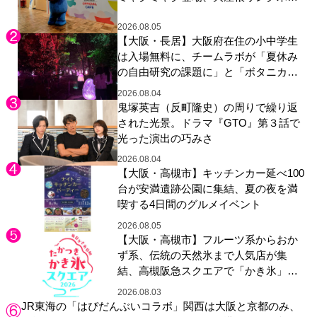
展示も
2026.08.05
【大阪・長居】大阪府在住の小中学生
は入場無料に、チームラボが「夏休み
の自由研究の課題に」と「ボタニカル
ガーデン 大阪」へ招待
2026.08.04
鬼塚英吉（反町隆史）の周りで繰り返
された光景。ドラマ『GTO』第３話で
光った演出の巧みさ
2026.08.04
【大阪・高槻市】キッチンカー延べ100
台が安満遺跡公園に集結、夏の夜を満
喫する4日間のグルメイベント
2026.08.05
【大阪・高槻市】フルーツ系からおか
ず系、伝統の天然氷まで人気店が集
結、高槻阪急スクエアで「かき氷」祭
り
2026.08.03
JR東海の「はぴだんぶいコラボ」関西は大阪と京都のみ、