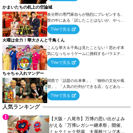
タを競い合う！
かまいたちの机上の空論城
各分野の専門家自らが熱烈にプレゼンする、
世の中にある「試したことはないが、やって
みたらこうなる！…ハズ」という“机上の空
TVerで見る
論”に若手芸人らがカラダを張って挑む！
火曜は全力！華大さんと千鳥くん
こんな華大＆千鳥は見たことない！思わず本
気になっちゃうゲームに挑戦するバラエティ
ー！
TVerで見る
ちゃちゃ入れマンデー
関西で「話題の出来事」、「独特の文化や風
習」、「人気の行列ができる店」などあらゆ
るテーマについて好き放題にちゃちゃを入れ
TVerで見る
ていく関西色を前面に押し出したトークバラ
エティ番組！
人気ランキング
【大阪・八尾市】万博の思い出がよみ
がえる「万博レガシー継承祭」開催、
ミャクミャク登場、大屋根リング木材