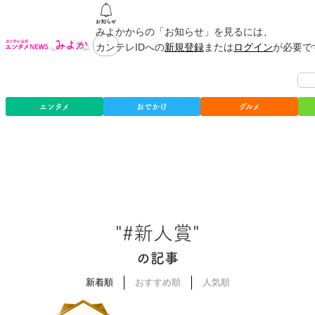
みよかからの「お知らせ」を見るには、
カンテレIDへの
新規登録
または
ログイン
が必要で
エンタメ
おでかけ
グルメ
"#新人賞"
の記事
新着順
おすすめ順
人気順