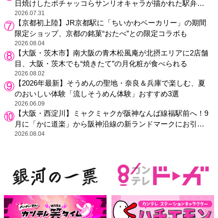
日焼けしたポチャッコらサンリオキャラが描かれた駅弁や
グッズが登場
2026.07.31
【京都初上陸】JR京都駅に「ちいかわベーカリー」の期間
限定ショップ、京都の銘菓“おたべ”との限定コラボも
2026.08.04
【大阪・茨木市】南大阪の青木松風庵が北摂エリアに2店舗
目、大阪・茨木でも“焼きたて”の月化粧が食べられる
2026.08.02
【2026年最新】そうめんの聖地・奈良＆兵庫で楽しむ、夏
のおいしい体験「流しそうめん体験」おすすめ3選
2026.06.09
【大阪・西淀川】ミャクミャクが阪神なんば線福駅前へ！9
月に「かに道楽」から阪神沿線の新ランドマークにお引っ
越し
2026.08.04