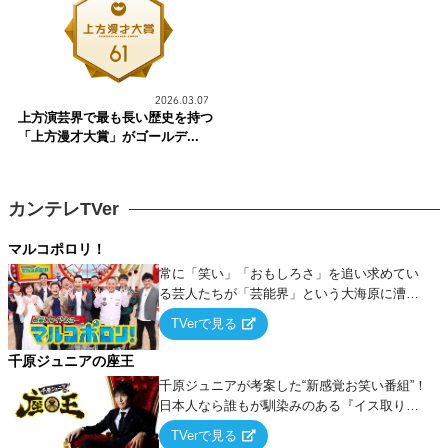
2026.03.07
上方演芸界で最も長い歴史を持つ
「上方漫才大賞」がゴールデ...
カンテレTVer
マルコポロリ！
常に「笑い」「おもしろさ」を追い求めてい
る芸人たちが「芸能界」という大海原に漕ぎ
出でて、新たなオモシロ人間を発掘する！
TVerで見る
千原ジュニアの座王
千原ジュニアが考案した“新感覚お笑い番組”！
日本人なら誰もが馴染みのある『イス取りゲ
ーム』をベースに、大喜利・ギャグ・モノボ
TVerで見る
ケ・歌…など様々なお題で芸人がショートネ