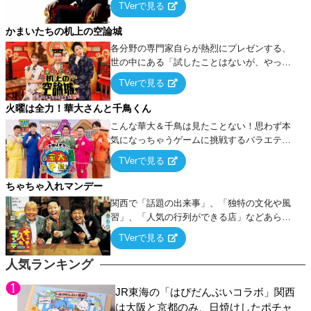
TVerで見る
ケ・歌…など様々なお題で芸人がショートネ
タを競い合う！
かまいたちの机上の空論城
各分野の専門家自らが熱烈にプレゼンする、
世の中にある「試したことはないが、やって
みたらこうなる！…ハズ」という“机上の空
TVerで見る
論”に若手芸人らがカラダを張って挑む！
火曜は全力！華大さんと千鳥くん
こんな華大＆千鳥は見たことない！思わず本
気になっちゃうゲームに挑戦するバラエティ
ー！
TVerで見る
ちゃちゃ入れマンデー
関西で「話題の出来事」、「独特の文化や風
習」、「人気の行列ができる店」などあらゆ
るテーマについて好き放題にちゃちゃを入れ
TVerで見る
ていく関西色を前面に押し出したトークバラ
エティ番組！
人気ランキング
JR東海の「はぴだんぶいコラボ」関西
は大阪と京都のみ、日焼けしたポチャ