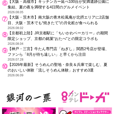
【大阪・高槻市】キッチンカー延べ100台が安満遺跡公園に
集結、夏の夜を満喫する4日間のグルメイベント
2026.08.05
【大阪・茨木市】南大阪の青木松風庵が北摂エリアに2店舗
目、大阪・茨木でも“焼きたて”の月化粧が食べられる
2026.08.02
【京都初上陸】JR京都駅に「ちいかわベーカリー」の期間
限定ショップ、京都の銘菓“おたべ”との限定コラボも
2026.08.04
【神戸・三宮】牛たん専門店「ねぎし」関西2号店が登場、
ファンら「8月が待ち遠しい」と早くから注目
2026.07.28
【2026年最新】そうめんの聖地・奈良＆兵庫で楽しむ、夏
のおいしい体験「流しそうめん体験」おすすめ3選
2026.06.09