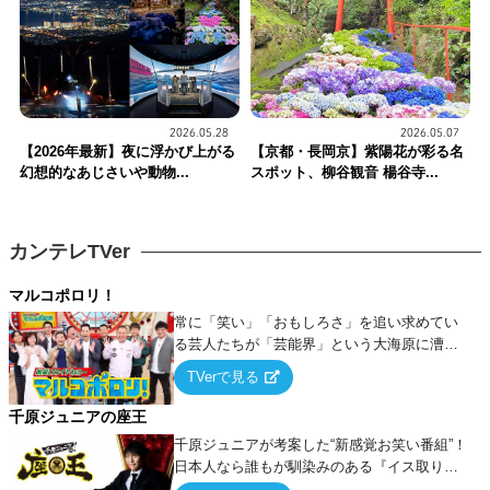
2026.05.28
2026.05.07
【2026年最新】夜に浮かび上がる
【京都・長岡京】紫陽花が彩る名
幻想的なあじさいや動物...
スポット、柳谷観音 楊谷寺...
カンテレTVer
マルコポロリ！
常に「笑い」「おもしろさ」を追い求めてい
る芸人たちが「芸能界」という大海原に漕ぎ
出でて、新たなオモシロ人間を発掘する！
TVerで見る
千原ジュニアの座王
千原ジュニアが考案した“新感覚お笑い番組”！
日本人なら誰もが馴染みのある『イス取りゲ
ーム』をベースに、大喜利・ギャグ・モノボ