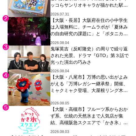
ッコらサンリオキャラが描かれた駅弁
やグッズが登場
2026.07.31
【大阪・長居】大阪府在住の小中学生
は入場無料に、チームラボが「夏休み
の自由研究の課題に」と「ボタニカル
ガーデン 大阪」へ招待
2026.08.04
鬼塚英吉（反町隆史）の周りで繰り返
された光景。ドラマ『GTO』第３話で
光った演出の巧みさ
2026.08.04
【大阪・八尾市】万博の思い出がよみ
がえる「万博レガシー継承祭」開催、
ミャクミャク登場、大屋根リング木材
展示も
2026.08.05
【大阪・高槻市】フルーツ系からおか
ず系、伝統の天然氷まで人気店が集
結、高槻阪急スクエアで「かき氷」祭
り
2026.08.03