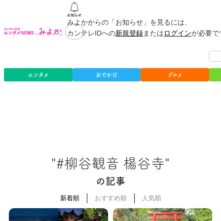
みよかからの「お知らせ」を見るには、
カンテレIDへの
新規登録
または
ログイン
が必要で
エンタメ
おでかけ
グルメ
"#柳谷観音 楊谷寺"
の記事
新着順
おすすめ順
人気順