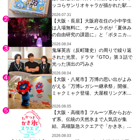
ッコらサンリオキャラが描かれた駅弁
やグッズが登場
2026.07.31
【大阪・長居】大阪府在住の小中学生
は入場無料に、チームラボが「夏休み
の自由研究の課題に」と「ボタニカル
ガーデン 大阪」へ招待
2026.08.04
鬼塚英吉（反町隆史）の周りで繰り返
された光景。ドラマ『GTO』第３話で
光った演出の巧みさ
2026.08.04
【大阪・八尾市】万博の思い出がよみ
がえる「万博レガシー継承祭」開催、
ミャクミャク登場、大屋根リング木材
展示も
2026.08.05
【大阪・高槻市】フルーツ系からおか
ず系、伝統の天然氷まで人気店が集
結、高槻阪急スクエアで「かき氷」祭
り
2026.08.03