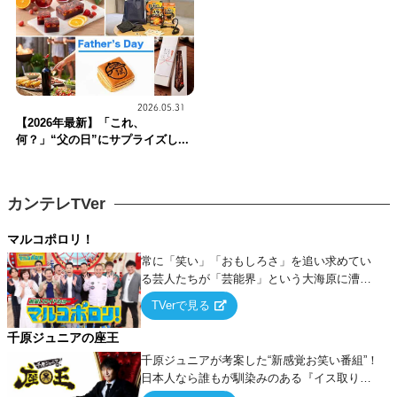
2026.05.31
【2026年最新】「これ、
何？」“父の日”にサプライズし...
カンテレTVer
マルコポロリ！
常に「笑い」「おもしろさ」を追い求めてい
る芸人たちが「芸能界」という大海原に漕ぎ
出でて、新たなオモシロ人間を発掘する！
TVerで見る
千原ジュニアの座王
千原ジュニアが考案した“新感覚お笑い番組”！
日本人なら誰もが馴染みのある『イス取りゲ
ーム』をベースに、大喜利・ギャグ・モノボ