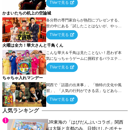
TVerで見る
ケ・歌…など様々なお題で芸人がショートネ
タを競い合う！
かまいたちの机上の空論城
各分野の専門家自らが熱烈にプレゼンする、
世の中にある「試したことはないが、やって
みたらこうなる！…ハズ」という“机上の空
TVerで見る
論”に若手芸人らがカラダを張って挑む！
火曜は全力！華大さんと千鳥くん
こんな華大＆千鳥は見たことない！思わず本
気になっちゃうゲームに挑戦するバラエティ
ー！
TVerで見る
ちゃちゃ入れマンデー
関西で「話題の出来事」、「独特の文化や風
習」、「人気の行列ができる店」などあらゆ
るテーマについて好き放題にちゃちゃを入れ
TVerで見る
ていく関西色を前面に押し出したトークバラ
エティ番組！
人気ランキング
JR東海の「はぴだんぶいコラボ」関西
は大阪と京都のみ、日焼けしたポチャ