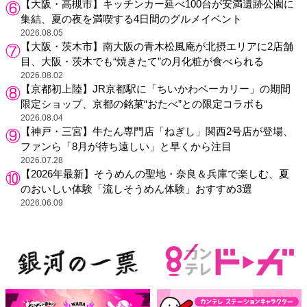
【大阪・高槻市】キッチンカー延べ100台が安満遺跡公園に
集結、夏の夜を満喫する4日間のグルメイベント
2026.08.05
【大阪・茨木市】南大阪の青木松風庵が北摂エリアに2店舗
目、大阪・茨木でも“焼きたて”の月化粧が食べられる
2026.08.02
【京都初上陸】JR京都駅に「ちいかわベーカリー」の期間
限定ショップ、京都の銘菓“おたべ”との限定コラボも
2026.08.04
【神戸・三宮】牛たん専門店「ねぎし」関西2号店が登場、
ファンら「8月が待ち遠しい」と早くから注目
2026.07.28
【2026年最新】そうめんの聖地・奈良＆兵庫で楽しむ、夏
のおいしい体験「流しそうめん体験」おすすめ3選
2026.06.09