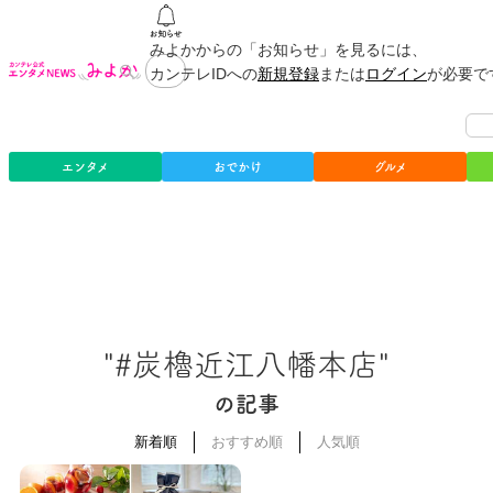
みよかからの「お知らせ」を見るには、
カンテレIDへの
新規登録
または
ログイン
が必要で
エンタメ
おでかけ
グルメ
"#炭櫓近江八幡本店"
の記事
新着順
おすすめ順
人気順