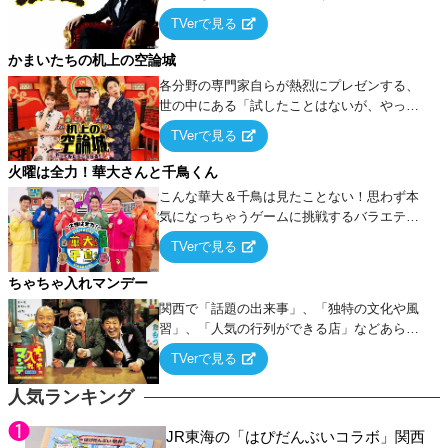
ーム』をベースに、大喜利・ギャグ・モノボ
TVerで見る
ケ・歌…など様々なお題で芸人がショートネ
タを競い合う！
かまいたちの机上の空論城
各分野の専門家自らが熱烈にプレゼンする、
世の中にある「試したことはないが、やって
みたらこうなる！…ハズ」という“机上の空
TVerで見る
論”に若手芸人らがカラダを張って挑む！
火曜は全力！華大さんと千鳥くん
こんな華大＆千鳥は見たことない！思わず本
気になっちゃうゲームに挑戦するバラエティ
ー！
TVerで見る
ちゃちゃ入れマンデー
関西で「話題の出来事」、「独特の文化や風
習」、「人気の行列ができる店」などあらゆ
るテーマについて好き放題にちゃちゃを入れ
TVerで見る
ていく関西色を前面に押し出したトークバラ
エティ番組！
人気ランキング
JR東海の「はぴだんぶいコラボ」関西