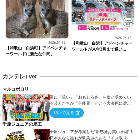
2026.06.12
【和歌山・白浜】アドベンチャー
2026.07.26
【和歌山・白浜町】アドベンチャ
ワールドが来年3月まで通い...
ーワールドに新たな仲間、「...
カンテレTVer
マルコポロリ！
常に「笑い」「おもしろさ」を追い求めてい
る芸人たちが「芸能界」という大海原に漕ぎ
出でて、新たなオモシロ人間を発掘する！
TVerで見る
千原ジュニアの座王
千原ジュニアが考案した“新感覚お笑い番組”！
日本人なら誰もが馴染みのある『イス取りゲ