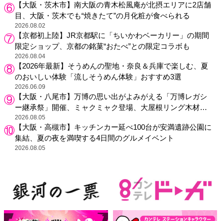
【大阪・茨木市】南大阪の青木松風庵が北摂エリアに2店舗
目、大阪・茨木でも“焼きたて”の月化粧が食べられる
2026.08.02
【京都初上陸】JR京都駅に「ちいかわベーカリー」の期間
限定ショップ、京都の銘菓“おたべ”との限定コラボも
2026.08.04
【2026年最新】そうめんの聖地・奈良＆兵庫で楽しむ、夏
のおいしい体験「流しそうめん体験」おすすめ3選
2026.06.09
【大阪・八尾市】万博の思い出がよみがえる「万博レガシ
ー継承祭」開催、ミャクミャク登場、大屋根リング木材展
示も
2026.08.05
【大阪・高槻市】キッチンカー延べ100台が安満遺跡公園に
集結、夏の夜を満喫する4日間のグルメイベント
2026.08.05