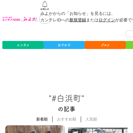
みよかからの「お知らせ」を見るには、
カンテレIDへの
新規登録
または
ログイン
が必要で
エンタメ
おでかけ
グルメ
"#白浜町"
の記事
新着順
おすすめ順
人気順