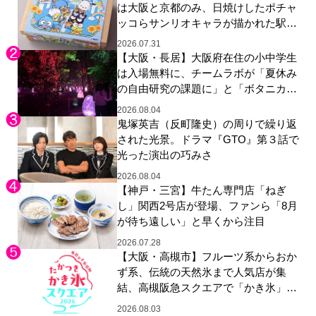
は大阪と京都のみ、日焼けしたポチャ
ッコらサンリオキャラが描かれた駅弁
やグッズが登場
2026.07.31
【大阪・長居】大阪府在住の小中学生
は入場無料に、チームラボが「夏休み
の自由研究の課題に」と「ボタニカル
ガーデン 大阪」へ招待
2026.08.04
鬼塚英吉（反町隆史）の周りで繰り返
された光景。ドラマ『GTO』第３話で
光った演出の巧みさ
2026.08.04
【神戸・三宮】牛たん専門店「ねぎ
し」関西2号店が登場、ファンら「8月
が待ち遠しい」と早くから注目
2026.07.28
【大阪・高槻市】フルーツ系からおか
ず系、伝統の天然氷まで人気店が集
結、高槻阪急スクエアで「かき氷」祭
り
2026.08.03