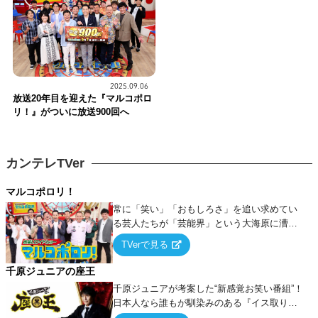
2025.09.06
放送20年目を迎えた『マルコポロ
リ！』がついに放送900回へ
カンテレTVer
マルコポロリ！
常に「笑い」「おもしろさ」を追い求めてい
る芸人たちが「芸能界」という大海原に漕ぎ
出でて、新たなオモシロ人間を発掘する！
TVerで見る
千原ジュニアの座王
千原ジュニアが考案した“新感覚お笑い番組”！
日本人なら誰もが馴染みのある『イス取りゲ
ーム』をベースに、大喜利・ギャグ・モノボ