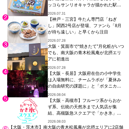
ッコらサンリオキャラが描かれた駅弁
やグッズが登場
2026.07.31
【神戸・三宮】牛たん専門店「ねぎ
し」関西2号店が登場、ファンら「8月
が待ち遠しい」と早くから注目
2026.07.28
大阪・箕面市で“焼きたて”月化粧がいつ
でも、南大阪の青木松風庵が北摂エリ
アに初進出
2026.07.28
【大阪・長居】大阪府在住の小中学生
は入場無料に、チームラボが「夏休み
の自由研究の課題に」と「ボタニカル
ガーデン 大阪」へ招待
2026.08.04
【大阪・高槻市】フルーツ系からおか
ず系、伝統の天然氷まで人気店が集
結、高槻阪急スクエアで「かき氷」祭
り
2026.08.03
【大阪・茨木市】南大阪の青木松風庵が北摂エリアに2店舗