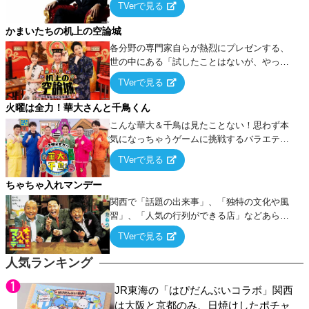
TVerで見る
ケ・歌…など様々なお題で芸人がショートネ
タを競い合う！
かまいたちの机上の空論城
各分野の専門家自らが熱烈にプレゼンする、
世の中にある「試したことはないが、やって
みたらこうなる！…ハズ」という“机上の空
TVerで見る
論”に若手芸人らがカラダを張って挑む！
火曜は全力！華大さんと千鳥くん
こんな華大＆千鳥は見たことない！思わず本
気になっちゃうゲームに挑戦するバラエティ
ー！
TVerで見る
ちゃちゃ入れマンデー
関西で「話題の出来事」、「独特の文化や風
習」、「人気の行列ができる店」などあらゆ
るテーマについて好き放題にちゃちゃを入れ
TVerで見る
ていく関西色を前面に押し出したトークバラ
エティ番組！
人気ランキング
JR東海の「はぴだんぶいコラボ」関西
は大阪と京都のみ、日焼けしたポチャ