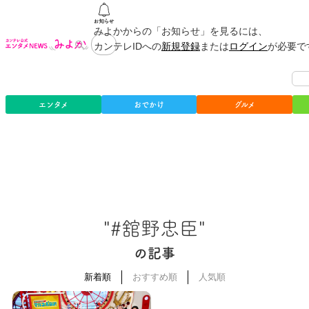
みよかからの「お知らせ」を見るには、
カンテレIDへの
新規登録
または
ログイン
が必要で
エンタメ
おでかけ
グルメ
"#舘野忠臣"
の記事
新着順
おすすめ順
人気順