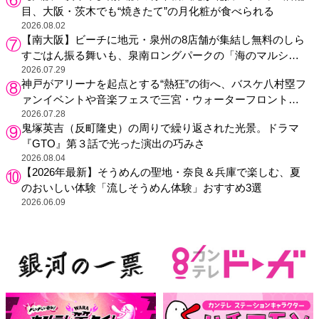
目、大阪・茨木でも“焼きたて”の月化粧が食べられる
2026.08.02
【南大阪】ビーチに地元・泉州の8店舗が集結し無料のしら
すごはん振る舞いも、泉南ロングパークの「海のマルシ
ェ」がリニューアル！
2026.07.29
神戸がアリーナを起点とする“熱狂”の街へ、バスケ八村塁フ
ァンイベントや音楽フェスで三宮・ウォーターフロントを
活性化
2026.07.28
鬼塚英吉（反町隆史）の周りで繰り返された光景。ドラマ
『GTO』第３話で光った演出の巧みさ
2026.08.04
【2026年最新】そうめんの聖地・奈良＆兵庫で楽しむ、夏
のおいしい体験「流しそうめん体験」おすすめ3選
2026.06.09