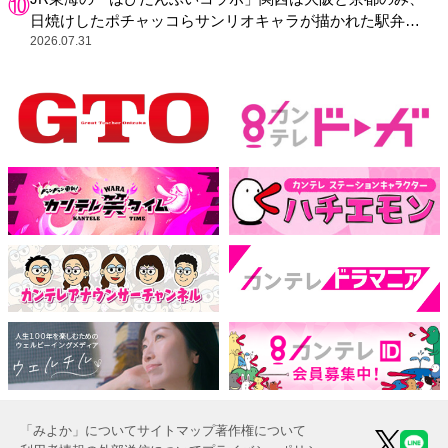
日焼けしたポチャッコらサンリオキャラが描かれた駅弁や
グッズが登場
2026.07.31
「みよか」について
サイトマップ
著作権について