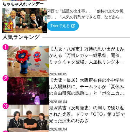
ちゃちゃ入れマンデー
関西で「話題の出来事」、「独特の文化や風
習」、「人気の行列ができる店」などあらゆ
るテーマについて好き放題にちゃちゃを入れ
TVerで見る
ていく関西色を前面に押し出したトークバラ
エティ番組！
人気ランキング
【大阪・八尾市】万博の思い出がよみ
がえる「万博レガシー継承祭」開催、
ミャクミャク登場、大屋根リング木材
展示も
2026.08.05
【大阪・長居】大阪府在住の小中学生
は入場無料に、チームラボが「夏休み
の自由研究の課題に」と「ボタニカル
ガーデン 大阪」へ招待
2026.08.04
鬼塚英吉（反町隆史）の周りで繰り返
された光景。ドラマ『GTO』第３話で
光った演出の巧みさ
2026.08.04