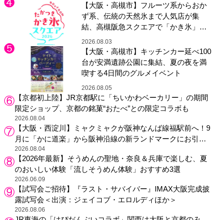
【大阪・高槻市】フルーツ系からおか
ず系、伝統の天然氷まで人気店が集
結、高槻阪急スクエアで「かき氷」祭
り
2026.08.03
【大阪・高槻市】キッチンカー延べ100
台が安満遺跡公園に集結、夏の夜を満
喫する4日間のグルメイベント
2026.08.05
【京都初上陸】JR京都駅に「ちいかわベーカリー」の期間
限定ショップ、京都の銘菓“おたべ”との限定コラボも
2026.08.04
【大阪・西淀川】ミャクミャクが阪神なんば線福駅前へ！9
月に「かに道楽」から阪神沿線の新ランドマークにお引っ
越し
2026.08.04
【2026年最新】そうめんの聖地・奈良＆兵庫で楽しむ、夏
のおいしい体験「流しそうめん体験」おすすめ3選
2026.06.09
【試写会ご招待】『ラスト・サバイバー』IMAX大阪完成披
露試写会＜出演：ジェイコブ・エロルディほか＞
2026.08.06
JR東海の「はぴだんぶいコラボ」関西は大阪と京都のみ、