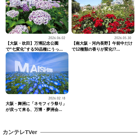
2026.06.02
2026.05.30
【大阪・吹田】万博記念公園
【南大阪・河内長野】午前中だけ
で“七変化”する50品種にうっ...
で12種類の香りが変化!?...
2026.02.18
大阪・舞洲に「ネモフィラ祭り」
が戻って来る、万博・夢洲会...
カンテレTVer