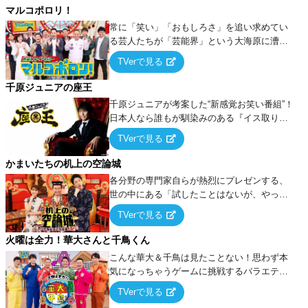
マルコポロリ！
常に「笑い」「おもしろさ」を追い求めてい
る芸人たちが「芸能界」という大海原に漕ぎ
出でて、新たなオモシロ人間を発掘する！
TVerで見る
千原ジュニアの座王
千原ジュニアが考案した“新感覚お笑い番組”！
日本人なら誰もが馴染みのある『イス取りゲ
ーム』をベースに、大喜利・ギャグ・モノボ
TVerで見る
ケ・歌…など様々なお題で芸人がショートネ
タを競い合う！
かまいたちの机上の空論城
各分野の専門家自らが熱烈にプレゼンする、
世の中にある「試したことはないが、やって
みたらこうなる！…ハズ」という“机上の空
TVerで見る
論”に若手芸人らがカラダを張って挑む！
火曜は全力！華大さんと千鳥くん
こんな華大＆千鳥は見たことない！思わず本
気になっちゃうゲームに挑戦するバラエティ
ー！
TVerで見る