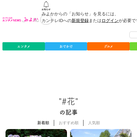
みよかからの「お知らせ」を見るには、
カンテレIDへの
新規登録
または
ログイン
が必要で
エンタメ
おでかけ
グルメ
"#花"
の記事
新着順
おすすめ順
人気順