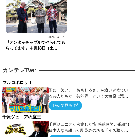
2026.04.17
『アンタッチャブルでやらせても
らってます』４月18日（土...
カンテレTVer
マルコポロリ！
常に「笑い」「おもしろさ」を追い求めてい
る芸人たちが「芸能界」という大海原に漕ぎ
出でて、新たなオモシロ人間を発掘する！
TVerで見る
千原ジュニアの座王
千原ジュニアが考案した“新感覚お笑い番組”！
日本人なら誰もが馴染みのある『イス取りゲ
ーム』をベースに、大喜利・ギャグ・モノボ