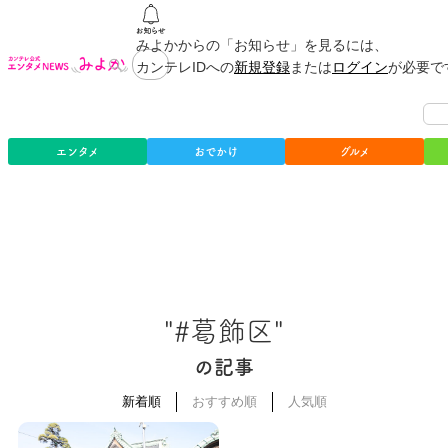
みよかからの「お知らせ」を見るには、
カンテレIDへの
新規登録
または
ログイン
が必要で
エンタメ
おでかけ
グルメ
"#葛飾区"
の記事
新着順
おすすめ順
人気順