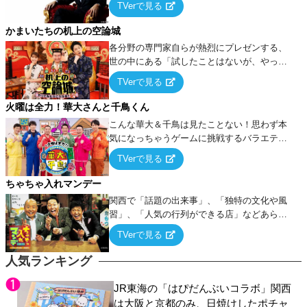
TVerで見る
ケ・歌…など様々なお題で芸人がショートネ
タを競い合う！
かまいたちの机上の空論城
各分野の専門家自らが熱烈にプレゼンする、
世の中にある「試したことはないが、やって
みたらこうなる！…ハズ」という“机上の空
TVerで見る
論”に若手芸人らがカラダを張って挑む！
火曜は全力！華大さんと千鳥くん
こんな華大＆千鳥は見たことない！思わず本
気になっちゃうゲームに挑戦するバラエティ
ー！
TVerで見る
ちゃちゃ入れマンデー
関西で「話題の出来事」、「独特の文化や風
習」、「人気の行列ができる店」などあらゆ
るテーマについて好き放題にちゃちゃを入れ
TVerで見る
ていく関西色を前面に押し出したトークバラ
エティ番組！
人気ランキング
JR東海の「はぴだんぶいコラボ」関西
は大阪と京都のみ、日焼けしたポチャ