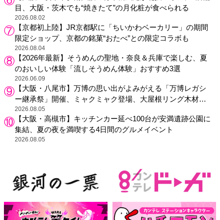
目、大阪・茨木でも“焼きたて”の月化粧が食べられる
2026.08.02
【京都初上陸】JR京都駅に「ちいかわベーカリー」の期間
限定ショップ、京都の銘菓“おたべ”との限定コラボも
2026.08.04
【2026年最新】そうめんの聖地・奈良＆兵庫で楽しむ、夏
のおいしい体験「流しそうめん体験」おすすめ3選
2026.06.09
【大阪・八尾市】万博の思い出がよみがえる「万博レガシ
ー継承祭」開催、ミャクミャク登場、大屋根リング木材展
示も
2026.08.05
【大阪・高槻市】キッチンカー延べ100台が安満遺跡公園に
集結、夏の夜を満喫する4日間のグルメイベント
2026.08.05