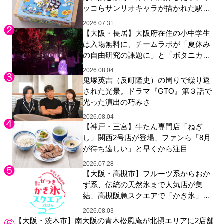
ッコらサンリオキャラが描かれた駅弁
やグッズが登場
2026.07.31
【大阪・長居】大阪府在住の小中学生
は入場無料に、チームラボが「夏休み
の自由研究の課題に」と「ボタニカル
ガーデン 大阪」へ招待
2026.08.04
鬼塚英吉（反町隆史）の周りで繰り返
された光景。ドラマ『GTO』第３話で
光った演出の巧みさ
2026.08.04
【神戸・三宮】牛たん専門店「ねぎ
し」関西2号店が登場、ファンら「8月
が待ち遠しい」と早くから注目
2026.07.28
【大阪・高槻市】フルーツ系からおか
ず系、伝統の天然氷まで人気店が集
結、高槻阪急スクエアで「かき氷」祭
り
2026.08.03
【大阪・茨木市】南大阪の青木松風庵が北摂エリアに2店舗