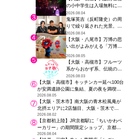
の小中学生は入場無料に、
た駅弁やグッズが登場
チームラボが「夏休みの自
2026.08.04
鬼塚英吉（反町隆史）の周
由研究の課題に」と「ボタ
りで繰り返された光景。ド
ニカルガーデン 大阪」へ招
ラマ『GTO』第３話で光っ
待
2026.08.04
【大阪・八尾市】万博の思
た演出の巧みさ
い出がよみがえる「万博レ
ガシー継承祭」開催、ミャ
2026.08.05
クミャク登場、大屋根リン
【大阪・高槻市】フルーツ
グ木材展示も
系からおかず系、伝統の天
然氷まで人気店が集結、高
2026.08.03
【大阪・高槻市】キッチンカー延べ100台
槻阪急スクエアで「かき
が安満遺跡公園に集結、夏の夜を満喫す
氷」祭り
る4日間のグルメイベント
2026.08.05
【大阪・茨木市】南大阪の青木松風庵が
北摂エリアに2店舗目、大阪・茨木で
も“焼きたて”の月化粧が食べられる
2026.08.02
【京都初上陸】JR京都駅に「ちいかわベ
ーカリー」の期間限定ショップ、京都の
銘菓“おたべ”との限定コラボも
2026.08.04