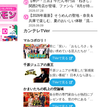
【神戸・三宮】牛たん専門店「ねぎし」
関西2号店が登場、ファンら「8月が待ち
遠しい」と早くから注目
2026.07.28
【2026年最新】そうめんの聖地・奈良＆
兵庫で楽しむ、夏のおいしい体験「流し
そうめん体験」おすすめ3選
2026.06.09
カンテレTVer
マルコポロリ！
常に「笑い」「おもしろさ」を
追い求めている芸人たちが「芸
能界」という大海原に漕ぎ出で
TVerで見る
て、新たなオモシロ人間を発掘
千原ジュニアの座王
する！
千原ジュニアが考案した“新感覚
お笑い番組”！ 日本人なら誰もが
馴染みのある『イス取りゲー
TVerで見る
ム』をベースに、大喜利・ギャ
かまいたちの机上の空論城
グ・モノボケ・歌…など様々な
お題で芸人がショートネタを競
各分野の専門家自らが熱烈にプ
い合う！
レゼンする、世の中にある「試
したことはないが、やってみた
TVerで見る