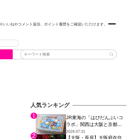
※いいねやコメント返信、ポイント履歴をご確認いただけます。
人気ランキング
JR東海の「はぴだんぶいコ
ラボ」関西は大阪と京都の
み、日焼けしたポチャッコ
2026.07.31
【大阪・長居】大阪府在住
らサンリオキャラが描かれ