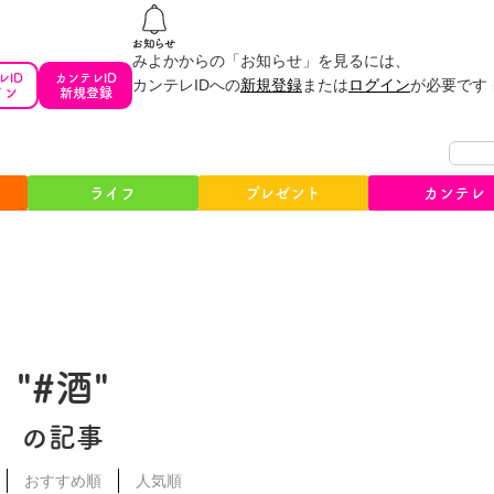
みよかからの「お知らせ」を見るには、
レID
カンテレID
カンテレIDへの
新規登録
または
ログイン
が必要です
イン
新規登録
ライフ
プレゼント
カンテレ
"#酒"
の記事
おすすめ順
人気順