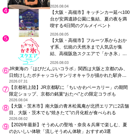
2026.08.04
【大阪・高槻市】キッチンカー延べ100
台が安満遺跡公園に集結、夏の夜を満
喫する4日間のグルメイベント
2026.08.05
【大阪・高槻市】フルーツ系からおか
ず系、伝統の天然氷まで人気店が集
結、高槻阪急スクエアで「かき氷」祭
り
2026.08.03
JR東海の「はぴだんぶいコラボ」関西は大阪と京都のみ、
日焼けしたポチャッコらサンリオキャラが描かれた駅弁や
グッズが登場
2026.07.31
【京都初上陸】JR京都駅に「ちいかわベーカリー」の期間
限定ショップ、京都の銘菓“おたべ”との限定コラボも
2026.08.04
【大阪・茨木市】南大阪の青木松風庵が北摂エリアに2店舗
目、大阪・茨木でも“焼きたて”の月化粧が食べられる
2026.08.02
【2026年最新】そうめんの聖地・奈良＆兵庫で楽しむ、夏
のおいしい体験「流しそうめん体験」おすすめ3選