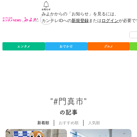
みよかからの「お知らせ」を見るには、
カンテレIDへの
新規登録
または
ログイン
が必要で
エンタメ
おでかけ
グルメ
"#門真市"
の記事
新着順
おすすめ順
人気順