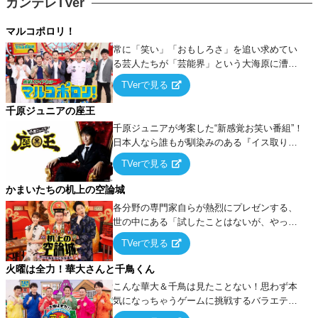
カンテレTVer
マルコポロリ！
常に「笑い」「おもしろさ」を追い求めてい
る芸人たちが「芸能界」という大海原に漕ぎ
出でて、新たなオモシロ人間を発掘する！
TVerで見る
千原ジュニアの座王
千原ジュニアが考案した“新感覚お笑い番組”！
日本人なら誰もが馴染みのある『イス取りゲ
ーム』をベースに、大喜利・ギャグ・モノボ
TVerで見る
ケ・歌…など様々なお題で芸人がショートネ
タを競い合う！
かまいたちの机上の空論城
各分野の専門家自らが熱烈にプレゼンする、
世の中にある「試したことはないが、やって
みたらこうなる！…ハズ」という“机上の空
TVerで見る
論”に若手芸人らがカラダを張って挑む！
火曜は全力！華大さんと千鳥くん
こんな華大＆千鳥は見たことない！思わず本
気になっちゃうゲームに挑戦するバラエティ
ー！