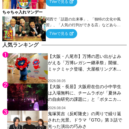
TVerで見る
ちゃちゃ入れマンデー
関西で「話題の出来事」、「独特の文化や風
習」、「人気の行列ができる店」などあらゆ
るテーマについて好き放題にちゃちゃを入れ
TVerで見る
ていく関西色を前面に押し出したトークバラ
エティ番組！
人気ランキング
【大阪・八尾市】万博の思い出がよみ
がえる「万博レガシー継承祭」開催、
ミャクミャク登場、大屋根リング木材
展示も
2026.08.05
【大阪・長居】大阪府在住の小中学生
は入場無料に、チームラボが「夏休み
の自由研究の課題に」と「ボタニカル
ガーデン 大阪」へ招待
2026.08.04
鬼塚英吉（反町隆史）の周りで繰り返
された光景。ドラマ『GTO』第３話で
光った演出の巧みさ