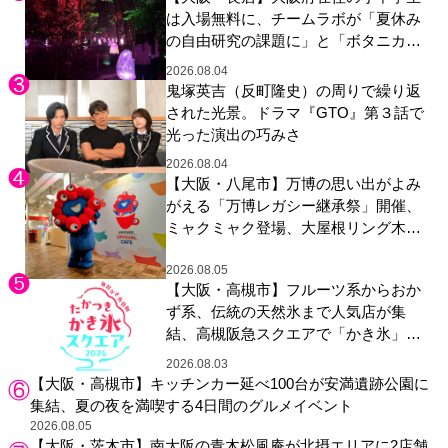
は入場無料に、チームラボが「夏休み
の自由研究の課題に」と「ボタニカル
ガーデン 大阪」へ招待
2026.08.04
鬼塚英吉（反町隆史）の周りで繰り返
された光景。ドラマ『GTO』第３話で
光った演出の巧みさ
2026.08.04
【大阪・八尾市】万博の思い出がよみ
がえる「万博レガシー継承祭」開催、
ミャクミャク登場、大屋根リング木材
展示も
2026.08.05
【大阪・高槻市】フルーツ系からおか
ず系、伝統の天然氷まで人気店が集
結、高槻阪急スクエアで「かき氷」祭
り
2026.08.03
【大阪・高槻市】キッチンカー延べ100台が安満遺跡公園に
集結、夏の夜を満喫する4日間のグルメイベント
2026.08.05
【大阪・茨木市】南大阪の青木松風庵が北摂エリアに2店舗