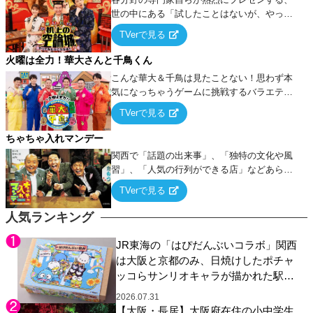
世の中にある「試したことはないが、やって
みたらこうなる！…ハズ」という“机上の空
TVerで見る
論”に若手芸人らがカラダを張って挑む！
火曜は全力！華大さんと千鳥くん
こんな華大＆千鳥は見たことない！思わず本
気になっちゃうゲームに挑戦するバラエティ
ー！
TVerで見る
ちゃちゃ入れマンデー
関西で「話題の出来事」、「独特の文化や風
習」、「人気の行列ができる店」などあらゆ
るテーマについて好き放題にちゃちゃを入れ
TVerで見る
ていく関西色を前面に押し出したトークバラ
エティ番組！
人気ランキング
JR東海の「はぴだんぶいコラボ」関西
は大阪と京都のみ、日焼けしたポチャ
ッコらサンリオキャラが描かれた駅弁
やグッズが登場
2026.07.31
【大阪・長居】大阪府在住の小中学生