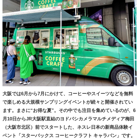
タ
メ
N
E
W
S
「
み
よ
か
」
大阪では6月から7月にかけて、コーヒーやスイーツなどを無料
で楽しめる大規模サンプリングイベントが続々と開催されてい
ます。まさに“お得な夏”。その中でも注目を集めているのが、6
月10日からJR大阪駅直結のヨドバシカメラマルチメディア梅田
（大阪市北区）前でスタートした、ネスレ日本の新商品体験イ
ベント「スターバックス コーヒークラフト キャラバン」です。