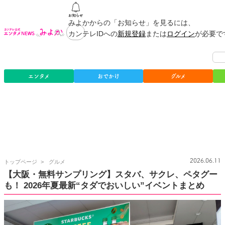
みよかからの「お知らせ」を見るには、
カンテレIDへの
新規登録
または
ログイン
が必要で
エンタメ
おでかけ
グルメ
カ
2026.06.11
トップページ
グルメ
ン
【大阪・無料サンプリング】スタバ、サクレ、ペタグー
テ
も！ 2026年夏最新“タダでおいしい”イベントまとめ
レ
公
式
エ
ン