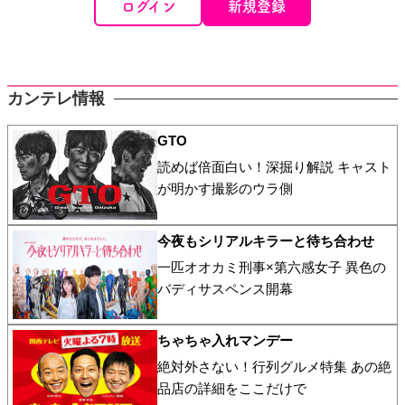
ログイン
新規登録
カンテレ情報
GTO
読めば倍面白い！深掘り解説 キャスト
が明かす撮影のウラ側
今夜もシリアルキラーと待ち合わせ
一匹オオカミ刑事×第六感女子 異色の
バディサスペンス開幕
ちゃちゃ入れマンデー
絶対外さない！行列グルメ特集 あの絶
品店の詳細をここだけで