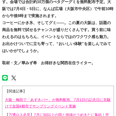
す。会場では合計約10万個のぺタグーグミを無料配布予定。大
阪では7月4日・5日に、なんば広場（大阪市中央区）で午前10時
から午後8時まで実施されます。
コーヒーにかき氷、そしてグミ――。この夏の大阪は、話題の
商品を無料で試せるチャンスが盛りだくさんです。買う前に味
わえるのはもちろん、イベントならではのワクワク感も魅力。
お出かけついでに立ち寄って、“おいしい体験”を楽しんでみて
はいかがでしょうか。
取材・文／華みず希 お得好きな関西在住ライター。
【関連記事】
大阪・梅田で「あずきバー」が無料配布、7月1日の記念日に先駆
けて全国4都市でサンプリングイベント実施
【万博ロス必見】7月に50以上の国と地域がうめきたに集結！世