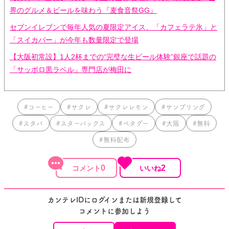
界のグルメ＆ビールを味わう『麦食音祭GG』
セブンイレブンで毎年人気の夏限定アイス、「カフェラテ氷」と
「スイカバー」が今年も数量限定で登場
【大阪初常設】1人2杯までの“完璧な生ビール体験”銀座で話題の
「サッポロ黒ラベル」専門店が梅田に
#コーヒー
#サクレ
#サクレレモン
#サンプリング
#スタバ
#スターバックス
#ペタグー
#大阪
#無料
#無料配布
0
2
カンテレIDにログインまたは新規登録して
コメントに参加しよう