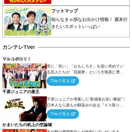
フットマップ
知らなきゃ損なお出かけ情報！ 週末行
きたいスポットいっぱい
カンテレTVer
マルコポロリ！
常に「笑い」「おもしろさ」を追い求めてい
る芸人たちが「芸能界」という大海原に漕ぎ
出でて、新たなオモシロ人間を発掘する！
TVerで見る
千原ジュニアの座王
千原ジュニアが考案した“新感覚お笑い番組”！
日本人なら誰もが馴染みのある『イス取りゲ
ーム』をベースに、大喜利・ギャグ・モノボ
TVerで見る
ケ・歌…など様々なお題で芸人がショートネ
タを競い合う！
かまいたちの机上の空論城
各分野の専門家自らが熱烈にプレゼンする、