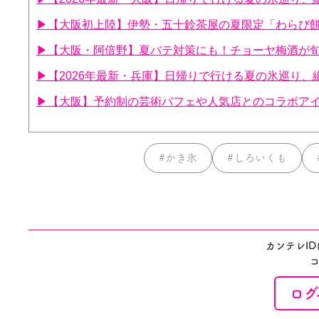
▶【大阪初上陸】伊勢・五十鈴茶屋の夏限定「わらび
▶【大阪・阿倍野】夏バテ対策にも！チョーヤ梅酒が
▶【2026年最新・兵庫】日帰りで行ける夏の氷巡り、
▶【大阪】予約制の芸術パフェや人気店とのコラボアイ
#かき氷
#しろいくも
カンテレI
ログ