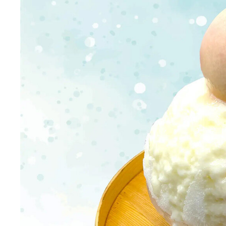
エ
ン
タ
メ
N
E
W
S
「
み
よ
か
」