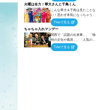
火曜は全力！華大さんと千鳥くん
上の空論”に若手芸人らがカラダ
を張って挑む！
こんな華大＆千鳥は見たことな
い！思わず本気になっちゃうゲ
ームに挑戦するバラエティー！
TVerで見る
ちゃちゃ入れマンデー
関西で「話題の出来事」、「独
特の文化や風習」、「人気の行
列ができる店」などあらゆるテ
TVerで見る
ーマについて好き放題にちゃち
ゃを入れていく関西色を前面に
押し出したトークバラエティ番
組！