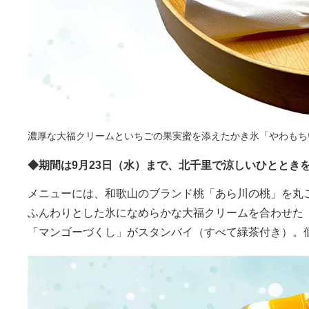
濃厚な大福クリームといちごの果実蜜を添えたかき氷「やわもちい
◆期間は9月23日（水）まで、北千里で涼しいひととき
メニューには、和歌山のブランド桃「あら川の桃」を丸ご
ふんわりとした氷になめらかな大福クリームを合わせた「
「マンゴーづくし」がスタンバイ（すべて緑茶付き）。