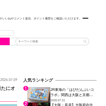
※いいねやコメント返信、ポイント履歴をご確認いただけます。
人気ランキング
2026.07.09
新たにオ
JR東海の「はぴだんぶいコ
ラボ」関西は大阪と京都の
み、日焼けしたポチャッコ
2026.07.31
【大阪・長居】大阪府在住
らサンリオキャラが描かれ