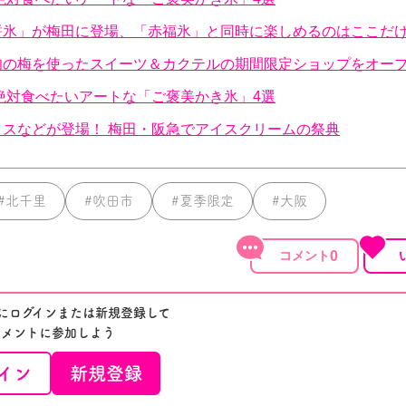
餅氷」が梅田に登場、「赤福氷」と同時に楽しめるのはここだ
旬の梅を使ったスイーツ＆カクテルの期間限定ショップをオー
絶対食べたいアートな「ご褒美かき氷」4選
スなどが登場！ 梅田・阪急でアイスクリームの祭典
#北千里
#吹田市
#夏季限定
#大阪
0
Dにログインまたは新規登録して
コメントに参加しよう
イン
新規登録