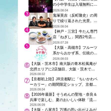
の小中学生は入場無料に、
た駅弁やグッズが登場
チームラボが「夏休みの自
2026.08.04
鬼塚英吉（反町隆史）の周
由研究の課題に」と「ボタ
りで繰り返された光景。ド
ニカルガーデン 大阪」へ招
ラマ『GTO』第３話で光っ
待
2026.08.04
【神戸・三宮】牛たん専門
た演出の巧みさ
店「ねぎし」関西2号店が
登場、ファンら「8月が待
2026.07.28
【大阪・高槻市】フルーツ
ち遠しい」と早くから注目
系からおかず系、伝統の天
然氷まで人気店が集結、高
2026.08.03
【大阪・茨木市】南大阪の青木松風庵が
槻阪急スクエアで「かき
北摂エリアに2店舗目、大阪・茨木で
氷」祭り
も“焼きたて”の月化粧が食べられる
2026.08.02
【京都初上陸】JR京都駅に「ちいかわベ
ーカリー」の期間限定ショップ、京都の
銘菓“おたべ”との限定コラボも
2026.08.04
【2026年最新】そうめんの聖地・奈良＆
兵庫で楽しむ、夏のおいしい体験「流し
そうめん体験」おすすめ3選
2026.06.09
【大阪・八尾市】万博の思い出がよみが