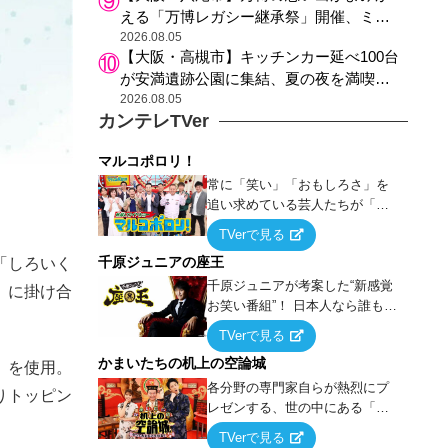
える「万博レガシー継承祭」開催、ミャ
クミャク登場、大屋根リング木材展示も
2026.08.05
【大阪・高槻市】キッチンカー延べ100台
が安満遺跡公園に集結、夏の夜を満喫す
る4日間のグルメイベント
2026.08.05
カンテレTVer
マルコポロリ！
常に「笑い」「おもしろさ」を
追い求めている芸人たちが「芸
能界」という大海原に漕ぎ出で
TVerで見る
て、新たなオモシロ人間を発掘
千原ジュニアの座王
「しろいく
する！
千原ジュニアが考案した“新感覚
）に掛け合
お笑い番組”！ 日本人なら誰もが
馴染みのある『イス取りゲー
TVerで見る
ム』をベースに、大喜利・ギャ
かまいたちの机上の空論城
グ・モノボケ・歌…など様々な
」を使用。
お題で芸人がショートネタを競
各分野の専門家自らが熱烈にプ
りトッピン
い合う！
レゼンする、世の中にある「試
したことはないが、やってみた
TVerで見る
らこうなる！…ハズ」という“机