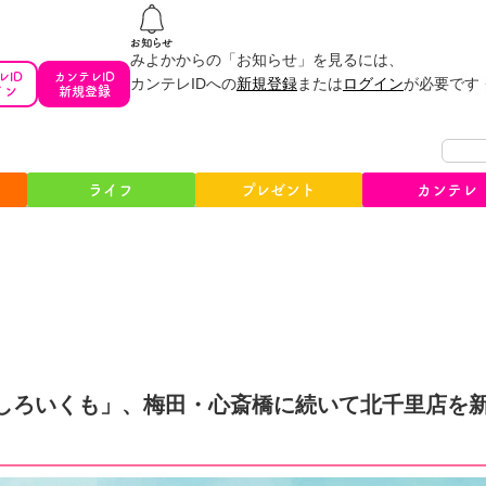
みよかからの「お知らせ」を見るには、
レID
カンテレID
カンテレIDへの
新規登録
または
ログイン
が必要です
イン
新規登録
ライフ
プレゼント
カンテレ
しろいくも」、梅田・心斎橋に続いて北千里店を