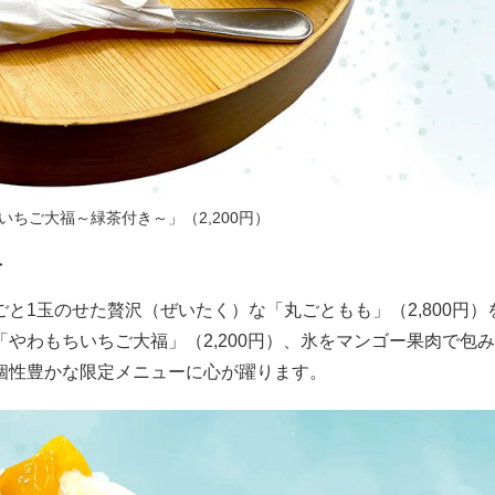
ちご大福～緑茶付き～」（2,200円）
を
と1玉のせた贅沢（ぜいたく）な「丸ごともも」（2,800円）
やわもちいちご大福」（2,200円）、氷をマンゴー果肉で包
個性豊かな限定メニューに心が躍ります。