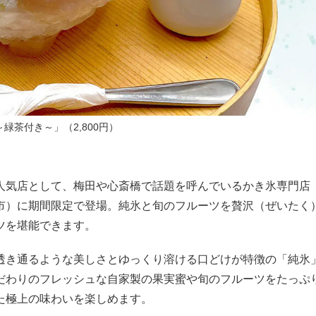
茶付き～」（2,800円）
人気店として、梅田や心斎橋で話題を呼んでいるかき氷専門店
市）に期間限定で登場。純氷と旬のフルーツを贅沢（ぜいたく
ツを堪能できます。
透き通るような美しさとゆっくり溶ける口どけが特徴の「純氷
だわりのフレッシュな自家製の果実蜜や旬のフルーツをたっぷ
た極上の味わいを楽しめます。