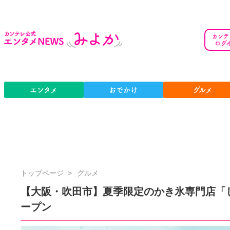
カンテ
ログ
エンタメ
おでかけ
グルメ
カ
トップページ
グルメ
ン
【大阪・吹田市】夏季限定のかき氷専門店「
テ
ープン
レ
公
式