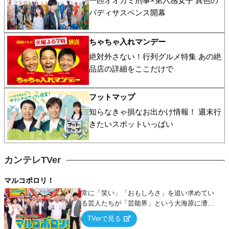
一匹オオカミ刑事×第六感女子 異色の
バディサスペンス開幕
ちゃちゃ入れマンデー
絶対外さない！行列グルメ特集 あの絶
品店の詳細をここだけで
フットマップ
知らなきゃ損なお出かけ情報！ 週末行
きたいスポットいっぱい
カンテレTVer
マルコポロリ！
常に「笑い」「おもしろさ」を追い求めてい
る芸人たちが「芸能界」という大海原に漕ぎ
出でて、新たなオモシロ人間を発掘する！
TVerで見る