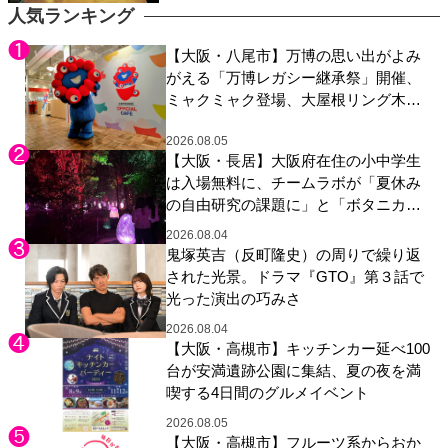
エティ番組！
人気ランキング
【大阪・八尾市】万博の思い出がよみ
がえる「万博レガシー継承祭」開催、
ミャクミャク登場、大屋根リング木材
展示も
2026.08.05
【大阪・長居】大阪府在住の小中学生
は入場無料に、チームラボが「夏休み
の自由研究の課題に」と「ボタニカル
ガーデン 大阪」へ招待
2026.08.04
鬼塚英吉（反町隆史）の周りで繰り返
された光景。ドラマ『GTO』第３話で
光った演出の巧みさ
2026.08.04
【大阪・高槻市】キッチンカー延べ100
台が安満遺跡公園に集結、夏の夜を満
喫する4日間のグルメイベント
2026.08.05
【大阪・高槻市】フルーツ系からおか