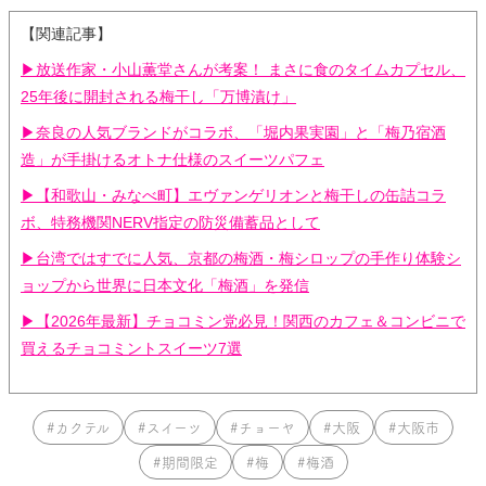
【関連記事】
▶︎放送作家・小山薫堂さんが考案！ まさに食のタイムカプセル、
25年後に開封される梅干し「万博漬け」
▶︎奈良の人気ブランドがコラボ、「堀内果実園」と「梅乃宿酒
造」が手掛けるオトナ仕様のスイーツパフェ
▶︎【和歌山・みなべ町】エヴァンゲリオンと梅干しの缶詰コラ
ボ、特務機関NERV指定の防災備蓄品として
▶︎台湾ではすでに人気、京都の梅酒・梅シロップの手作り体験シ
ョップから世界に日本文化「梅酒」を発信
▶︎【2026年最新】チョコミン党必見！関西のカフェ＆コンビニで
買えるチョコミントスイーツ7選
#カクテル
#スイーツ
#チョーヤ
#大阪
#大阪市
#期間限定
#梅
#梅酒