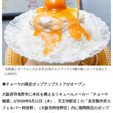
タ
メ
N
E
W
S
「
み
よ
か
」
「完熟梅とヨーグルトのかき氷 紅茶のエスプーマと3種の梅シロップを添えて」
（1,680円）
◆チョーヤの限定ポップアップストアがオープン
大阪府羽曳野市に本社を構えるリキュールメーカー「チョーヤ
梅酒」が2026年6月11日（木）、天王寺駅近くの「友安製作所カ
フェ＆バー 阿倍野」（大阪市阿倍野区）内に期間限定のポップ