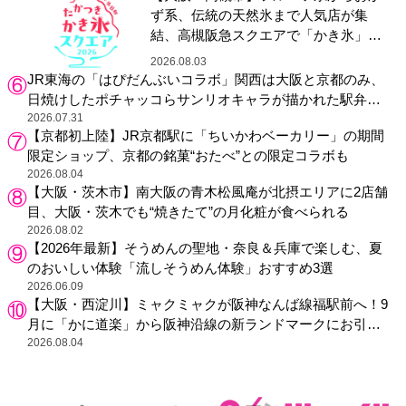
ず系、伝統の天然氷まで人気店が集
結、高槻阪急スクエアで「かき氷」祭
り
2026.08.03
JR東海の「はぴだんぶいコラボ」関西は大阪と京都のみ、
日焼けしたポチャッコらサンリオキャラが描かれた駅弁や
グッズが登場
2026.07.31
【京都初上陸】JR京都駅に「ちいかわベーカリー」の期間
限定ショップ、京都の銘菓“おたべ”との限定コラボも
2026.08.04
【大阪・茨木市】南大阪の青木松風庵が北摂エリアに2店舗
目、大阪・茨木でも“焼きたて”の月化粧が食べられる
2026.08.02
【2026年最新】そうめんの聖地・奈良＆兵庫で楽しむ、夏
のおいしい体験「流しそうめん体験」おすすめ3選
2026.06.09
【大阪・西淀川】ミャクミャクが阪神なんば線福駅前へ！9
月に「かに道楽」から阪神沿線の新ランドマークにお引っ
越し
2026.08.04