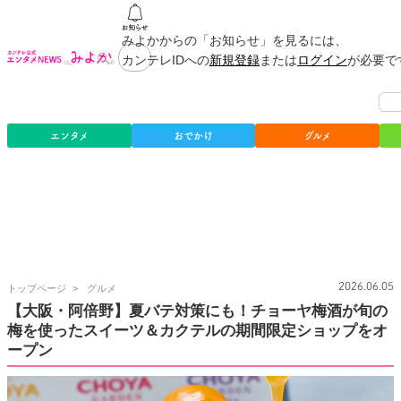
みよかからの「お知らせ」を見るには、
カンテレIDへの
新規登録
または
ログイン
が必要で
エンタメ
おでかけ
グルメ
カ
2026.06.05
トップページ
グルメ
ン
【大阪・阿倍野】夏バテ対策にも！チョーヤ梅酒が旬の
テ
梅を使ったスイーツ＆カクテルの期間限定ショップをオ
レ
公
ープン
式
エ
ン