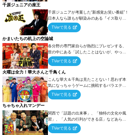
千原ジュニアの座王
千原ジュニアが考案した“新感覚お笑い番組”！
日本人なら誰もが馴染みのある『イス取りゲ
ーム』をベースに、大喜利・ギャグ・モノボ
TVerで見る
ケ・歌…など様々なお題で芸人がショートネ
タを競い合う！
かまいたちの机上の空論城
各分野の専門家自らが熱烈にプレゼンする、
世の中にある「試したことはないが、やって
みたらこうなる！…ハズ」という“机上の空
TVerで見る
論”に若手芸人らがカラダを張って挑む！
火曜は全力！華大さんと千鳥くん
こんな華大＆千鳥は見たことない！思わず本
気になっちゃうゲームに挑戦するバラエティ
ー！
TVerで見る
ちゃちゃ入れマンデー
関西で「話題の出来事」、「独特の文化や風
習」、「人気の行列ができる店」などあらゆ
るテーマについて好き放題にちゃちゃを入れ
TVerで見る
ていく関西色を前面に押し出したトークバラ