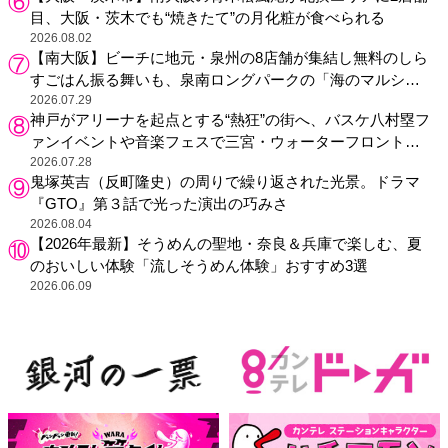
目、大阪・茨木でも“焼きたて”の月化粧が食べられる
2026.08.02
【南大阪】ビーチに地元・泉州の8店舗が集結し無料のしら
すごはん振る舞いも、泉南ロングパークの「海のマルシ
ェ」がリニューアル！
2026.07.29
神戸がアリーナを起点とする“熱狂”の街へ、バスケ八村塁フ
ァンイベントや音楽フェスで三宮・ウォーターフロントを
活性化
2026.07.28
鬼塚英吉（反町隆史）の周りで繰り返された光景。ドラマ
『GTO』第３話で光った演出の巧みさ
2026.08.04
【2026年最新】そうめんの聖地・奈良＆兵庫で楽しむ、夏
のおいしい体験「流しそうめん体験」おすすめ3選
2026.06.09