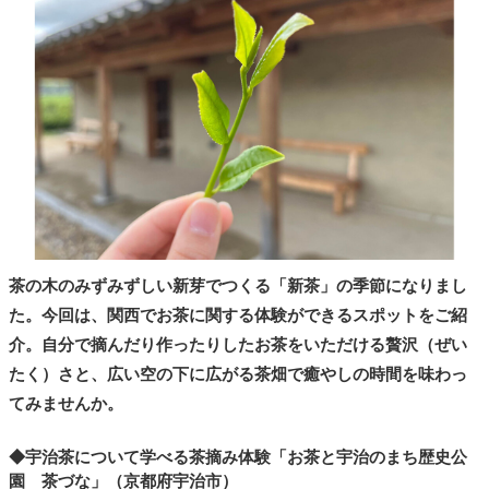
タ
メ
N
E
W
S
「
み
よ
か
」
茶の木のみずみずしい新芽でつくる「新茶」の季節になりまし
た。今回は、関西でお茶に関する体験ができるスポットをご紹
介。自分で摘んだり作ったりしたお茶をいただける贅沢（ぜい
たく）さと、広い空の下に広がる茶畑で癒やしの時間を味わっ
てみませんか。
◆宇治茶について学べる茶摘み体験「お茶と宇治のまち歴史公
園 茶づな」（京都府宇治市）