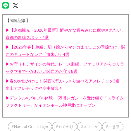
【関連記事】
▶【京都観光・2026年最新】鮮やかな青もみじに癒やされたい、
京都の新緑スポット4選
▶【2026年春】刺繍、切り絵からマンガまで…この季節だけ、関
西のキュートなレア「御朱印」4選
▶お守りもデザインの時代、レース刺繍、ファミリアからコリラ
ックマまで⋯かわいい関西のお守り5選
▶春のお出かけに！ 関西で思いっきり遊べるアスレチック3選
水上アスレチックや空中散歩も
▶デジタル×プルプル体験！ 万博レガシーを受け継ぐ「スライム
ファクトリー」がイオンモール神戸北にオープン
#Natural Green Light
#おでかけ
#スイーツ
#一番茶