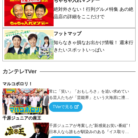
ちゃちゃ入れマンデー
絶対外さない！行列グルメ特集 あの絶
品店の詳細をここだけで
フットマップ
知らなきゃ損なお出かけ情報！ 週末行
きたいスポットいっぱい
カンテレTVer
マルコポロリ！
常に「笑い」「おもしろさ」を追い求めてい
る芸人たちが「芸能界」という大海原に漕ぎ
出でて、新たなオモシロ人間を発掘する！
TVerで見る
千原ジュニアの座王
千原ジュニアが考案した“新感覚お笑い番組”！
日本人なら誰もが馴染みのある『イス取りゲ
ーム』をベースに、大喜利・ギャグ・モノボ