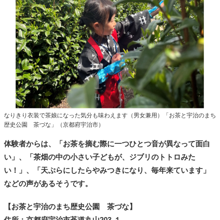
なりきり衣装で茶娘になった気分も味わえます（男女兼用）「お茶と宇治のまち
歴史公園 茶づな」（京都府宇治市）
体験者からは、「お茶を摘む際に一つひとつ音が異なって面白
い」、「茶畑の中の小さい子どもが、ジブリのトトロみた
い！」、「天ぷらにしたらやみつきになり、毎年来ています」
などの声があるそうです。
【お茶と宇治のまち歴史公園 茶づな】
住所：京都府宇治市菟道丸山203-１