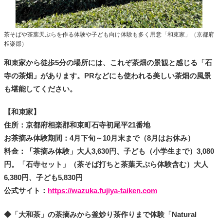
茶そばや茶葉天ぷらを作る体験や子ども向け体験も多く用意「和束家」（京都府
相楽郡）
和束家から徒歩5分の場所には、これぞ茶畑の景観と感じる「石
寺の茶畑」があります。PRなどにも使われる美しい茶畑の風景
も堪能してください。
【和束家】
住所：京都府相楽郡和束町石寺初尾平21番地
お茶摘み体験期間：4月下旬～10月末まで（8月はお休み）
料金：「茶摘み体験」大人3,630円、子ども（小学生まで）3,080
円。「石寺セット」（茶そば打ちと茶葉天ぷら体験含む）大人
6,380円、子ども5,830円
公式サイト：
https://wazuka.fujiya-taiken.com
◆「大和茶」の茶摘みから釜炒り茶作りまで体験「Natural