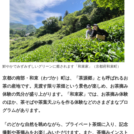
鮮やかでみずみずしいグリーンに癒されます「和束家」（京都府和束町）
京都の南部・和束（わづか）町は、「茶源郷」とも呼ばれるお
茶の産地です。見渡す限り茶畑という景色が楽しめ、お茶摘み
体験の気分が盛り上がります。「和束家」では、お茶摘み体験
のほか、茶そばや茶葉天ぷらを作る体験などのさまざまなプロ
グラムがあります。
「のどかな自然を眺めながら、プライベート茶畑に入り、記念
撮影や茶摘みをお楽しみいただけます。また、茶摘みインスト