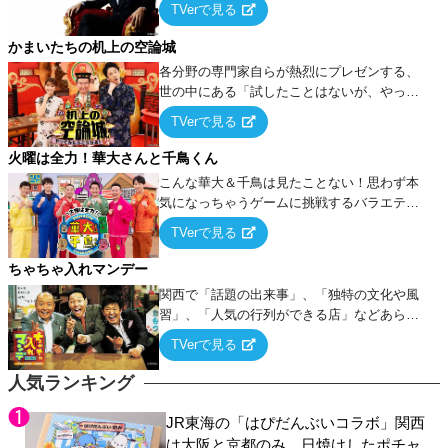
TVerで見る
ケ・歌…など様々なお題で芸人がショートネ
タを競い合う！
かまいたちの机上の空論城
各分野の専門家自らが熱烈にプレゼンする、
世の中にある「試したことはないが、やって
みたらこうなる！…ハズ」という“机上の空
TVerで見る
論”に若手芸人らがカラダを張って挑む！
火曜は全力！華大さんと千鳥くん
こんな華大＆千鳥は見たことない！思わず本
気になっちゃうゲームに挑戦するバラエティ
ー！
TVerで見る
ちゃちゃ入れマンデー
関西で「話題の出来事」、「独特の文化や風
習」、「人気の行列ができる店」などあらゆ
るテーマについて好き放題にちゃちゃを入れ
TVerで見る
ていく関西色を前面に押し出したトークバラ
エティ番組！
人気ランキング
JR東海の「はぴだんぶいコラボ」関西
は大阪と京都のみ、日焼けしたポチャ