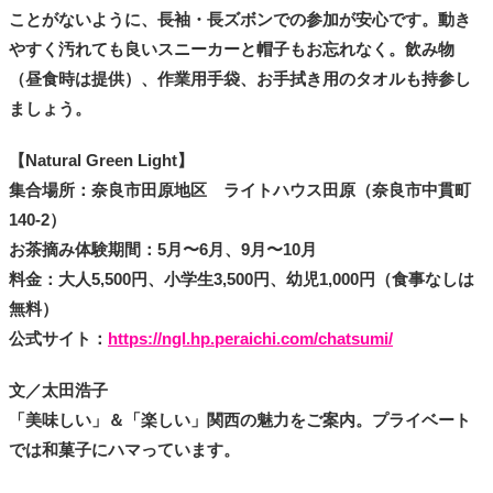
ことがないように、長袖・長ズボンでの参加が安心です。動き
やすく汚れても良いスニーカーと帽子もお忘れなく。飲み物
（昼食時は提供）、作業用手袋、お手拭き用のタオルも持参し
ましょう。
【Natural Green Light】
集合場所：奈良市田原地区 ライトハウス田原（奈良市中貫町
140-2）
お茶摘み体験期間：5月〜6月、9月〜10月
料金：大人5,500円、小学生3,500円、幼児1,000円（食事なしは
無料）
公式サイト：
https://ngl.hp.peraichi.com/chatsumi/
文／太田浩子
「美味しい」＆「楽しい」関西の魅力をご案内。プライベート
では和菓子にハマっています。