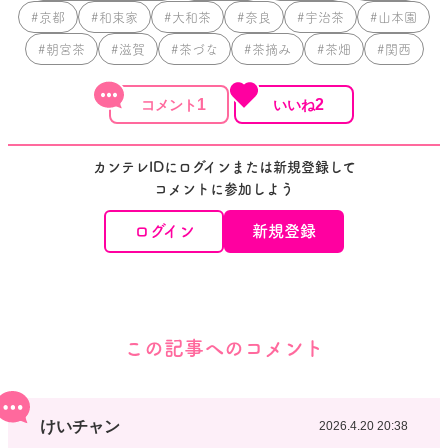
#京都
#和束家
#大和茶
#奈良
#宇治茶
#山本園
#朝宮茶
#滋賀
#茶づな
#茶摘み
#茶畑
#関西
1
2
カンテレIDにログインまたは新規登録して
コメントに参加しよう
ログイン
新規登録
この記事へのコメント
けいチャン
2026.4.20 20:38