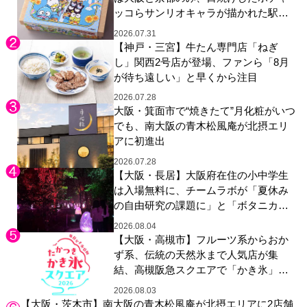
ッコらサンリオキャラが描かれた駅弁
やグッズが登場
2026.07.31
【神戸・三宮】牛たん専門店「ねぎ
し」関西2号店が登場、ファンら「8月
が待ち遠しい」と早くから注目
2026.07.28
大阪・箕面市で“焼きたて”月化粧がいつ
でも、南大阪の青木松風庵が北摂エリ
アに初進出
2026.07.28
【大阪・長居】大阪府在住の小中学生
は入場無料に、チームラボが「夏休み
の自由研究の課題に」と「ボタニカル
ガーデン 大阪」へ招待
2026.08.04
【大阪・高槻市】フルーツ系からおか
ず系、伝統の天然氷まで人気店が集
結、高槻阪急スクエアで「かき氷」祭
り
2026.08.03
【大阪・茨木市】南大阪の青木松風庵が北摂エリアに2店舗