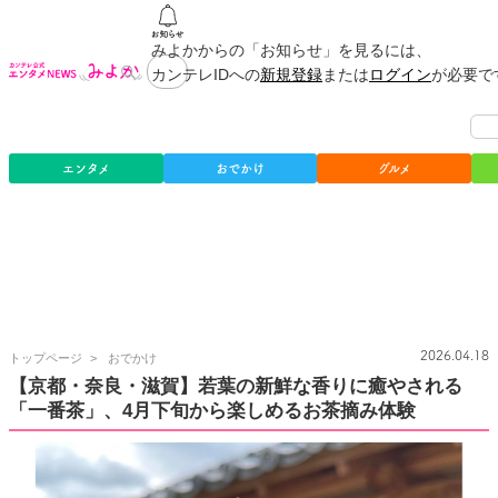
みよかからの「お知らせ」を見るには、
カンテレIDへの
新規登録
または
ログイン
が必要で
エンタメ
おでかけ
グルメ
カ
2026.04.18
トップページ
おでかけ
ン
【京都・奈良・滋賀】若葉の新鮮な香りに癒やされる
テ
「一番茶」、4月下旬から楽しめるお茶摘み体験
レ
公
式
エ
ン