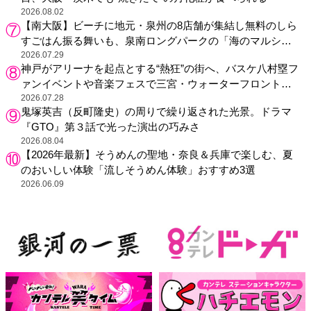
2026.08.02
【南大阪】ビーチに地元・泉州の8店舗が集結し無料のしら
すごはん振る舞いも、泉南ロングパークの「海のマルシ
ェ」がリニューアル！
2026.07.29
神戸がアリーナを起点とする“熱狂”の街へ、バスケ八村塁フ
ァンイベントや音楽フェスで三宮・ウォーターフロントを
活性化
2026.07.28
鬼塚英吉（反町隆史）の周りで繰り返された光景。ドラマ
『GTO』第３話で光った演出の巧みさ
2026.08.04
【2026年最新】そうめんの聖地・奈良＆兵庫で楽しむ、夏
のおいしい体験「流しそうめん体験」おすすめ3選
2026.06.09