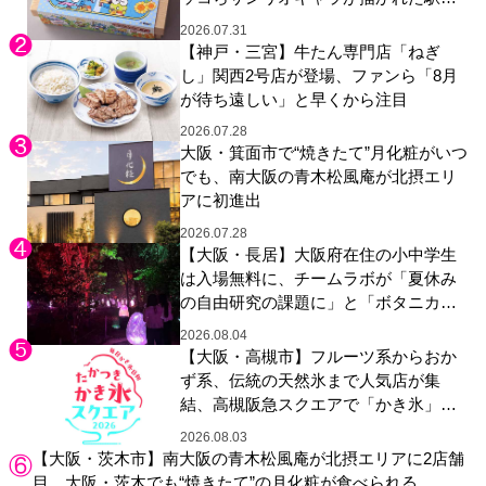
やグッズが登場
2026.07.31
【神戸・三宮】牛たん専門店「ねぎ
し」関西2号店が登場、ファンら「8月
が待ち遠しい」と早くから注目
2026.07.28
大阪・箕面市で“焼きたて”月化粧がいつ
でも、南大阪の青木松風庵が北摂エリ
アに初進出
2026.07.28
【大阪・長居】大阪府在住の小中学生
は入場無料に、チームラボが「夏休み
の自由研究の課題に」と「ボタニカル
ガーデン 大阪」へ招待
2026.08.04
【大阪・高槻市】フルーツ系からおか
ず系、伝統の天然氷まで人気店が集
結、高槻阪急スクエアで「かき氷」祭
り
2026.08.03
【大阪・茨木市】南大阪の青木松風庵が北摂エリアに2店舗
目、大阪・茨木でも“焼きたて”の月化粧が食べられる