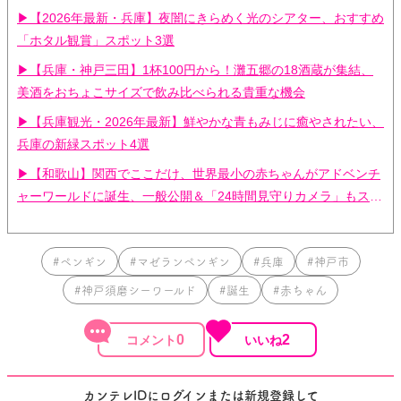
ヨ！】
▶【2026年最新・兵庫】夜闇にきらめく光のシアター、おすすめ
「ホタル観賞」スポット3選
▶【兵庫・神戸三田】1杯100円から！灘五郷の18酒蔵が集結、
美酒をおちょこサイズで飲み比べられる貴重な機会
▶【兵庫観光・2026年最新】鮮やかな青もみじに癒やされたい、
兵庫の新緑スポット4選
▶【和歌山】関西でここだけ、世界最小の赤ちゃんがアドベンチ
ャーワールドに誕生、一般公開＆「24時間見守りカメラ」もスタ
ート
#ペンギン
#マゼランペンギン
#兵庫
#神戸市
#神戸須磨シーワールド
#誕生
#赤ちゃん
0
2
カンテレIDにログインまたは新規登録して