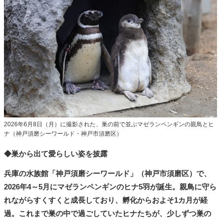
タ
メ
N
E
W
S
「
み
よ
か
」
2026年6月8日（月）に撮影された、巣の前で並ぶマゼランペンギンの親鳥とヒ
ナ（神戸須磨シーワールド・神戸市須磨区）
◆巣から出て愛らしい姿を披露
兵庫の水族館「神戸須磨シーワールド」（神戸市須磨区）で、
2026年4～5月にマゼランペンギンのヒナ5羽が誕生。親鳥に守ら
れながらすくすくと成長しており、孵化からおよそ1カ月が経
過。これまで巣の中で過ごしていたヒナたちが、少しずつ巣の