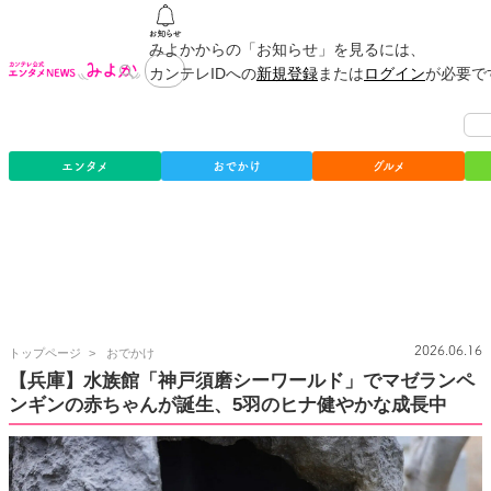
みよかからの「お知らせ」を見るには、
カンテレIDへの
新規登録
または
ログイン
が必要で
エンタメ
おでかけ
グルメ
カ
2026.06.16
トップページ
おでかけ
ン
【兵庫】水族館「神戸須磨シーワールド」でマゼランペ
テ
ンギンの赤ちゃんが誕生、5羽のヒナ健やかな成長中
レ
公
式
エ
ン