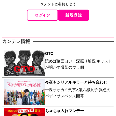
コメントに参加しよう
ログイン
新規登録
カンテレ情報
GTO
読めば倍面白い！深掘り解説 キャスト
が明かす撮影のウラ側
今夜もシリアルキラーと待ち合わせ
一匹オオカミ刑事×第六感女子 異色の
バディサスペンス開幕
ちゃちゃ入れマンデー