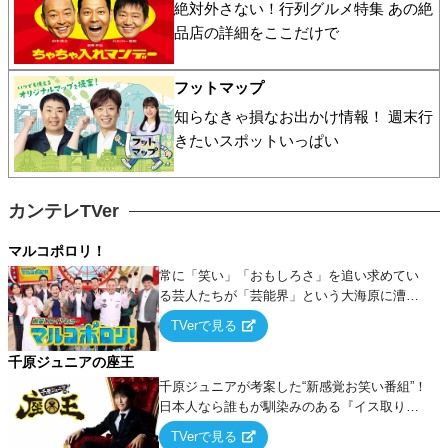
絶対外さない！行列グルメ特集 あの絶
品店の詳細をここだけで
フットマップ
知らなきゃ損なお出かけ情報！ 週末行
きたいスポットいっぱい
カンテレTVer
マルコポロリ！
常に「笑い」「おもしろさ」を追い求めてい
る芸人たちが「芸能界」という大海原に漕ぎ
出でて、新たなオモシロ人間を発掘する！
TVerで見る
千原ジュニアの座王
千原ジュニアが考案した“新感覚お笑い番組”！
日本人なら誰もが馴染みのある『イス取りゲ
ーム』をベースに、大喜利・ギャグ・モノボ
TVerで見る
ケ・歌…など様々なお題で芸人がショートネ