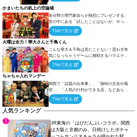
タを競い合う！
かまいたちの机上の空論城
各分野の専門家自らが熱烈にプレゼンする、
世の中にある「試したことはないが、やって
みたらこうなる！…ハズ」という“机上の空
TVerで見る
論”に若手芸人らがカラダを張って挑む！
火曜は全力！華大さんと千鳥くん
こんな華大＆千鳥は見たことない！思わず本
気になっちゃうゲームに挑戦するバラエティ
ー！
TVerで見る
ちゃちゃ入れマンデー
関西で「話題の出来事」、「独特の文化や風
習」、「人気の行列ができる店」などあらゆ
るテーマについて好き放題にちゃちゃを入れ
TVerで見る
ていく関西色を前面に押し出したトークバラ
エティ番組！
人気ランキング
JR東海の「はぴだんぶいコラボ」関西
は大阪と京都のみ、日焼けしたポチャ
ッコらサンリオキャラが描かれた駅弁