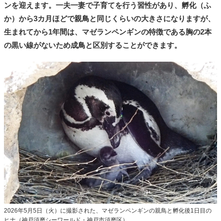
ンを迎えます。一夫一妻で子育てを行う習性があり、孵化（ふ
か）から3カ月ほどで親鳥と同じくらいの大きさになりますが、
生まれてから1年間は、マゼランペンギンの特徴である胸の2本
の黒い線がないため成鳥と区別することができます。
2026年5月5日（火）に撮影された、マゼランペンギンの親鳥と孵化後1日目の
ヒナ（神戸須磨シーワールド・神戸市須磨区）