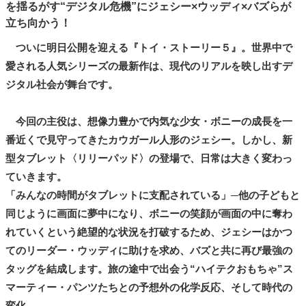
を揺るがす“デジタル危機”にジェシー×ウッディ×バズらが
立ち向かう！
ついに明日公開を迎える『トイ・ストーリー５』。世界中で
愛される人気シリーズの最新作は、現代のリアルを映し出すデ
ジタル社会が舞台です。
今回の主役は、想像力豊かで内気な少女・ボニーの成長を一
番近くで見守ってきたカウガール人形のジェシー。しかし、新
型タブレット〈リリーパッド〉の登場で、日常は大きく変わっ
ていきます。
「みんなの時間がタブレットに支配されている」─他の子どもと
同じように画面に夢中になり、ボニーの笑顔が画面の中に奪わ
れていくという絶望的な状況を打破するため、ジェシーはかつ
てのリーダー・ウッディに助けを求め、バズと共に再び最強の
タッグを結成します。旅の途中で出会う“ハイテクおもちゃ”ス
マーティー・パンツたちとの予想外の化学反応、そして時代の
変化。