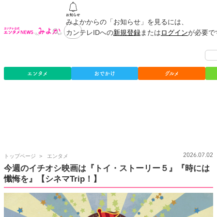
みよかからの「お知らせ」を見るには、
カンテレIDへの
新規登録
または
ログイン
が必要で
エンタメ
おでかけ
グルメ
カ
2026.07.02
トップページ
エンタメ
ン
今週のイチオシ映画は『トイ・ストーリー５』『時には
テ
懺悔を』【シネマTrip！】
レ
公
式
エ
ン