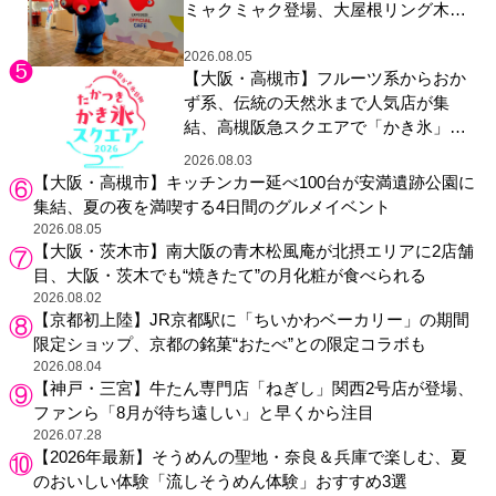
ミャクミャク登場、大屋根リング木材
展示も
2026.08.05
【大阪・高槻市】フルーツ系からおか
ず系、伝統の天然氷まで人気店が集
結、高槻阪急スクエアで「かき氷」祭
り
2026.08.03
【大阪・高槻市】キッチンカー延べ100台が安満遺跡公園に
集結、夏の夜を満喫する4日間のグルメイベント
2026.08.05
【大阪・茨木市】南大阪の青木松風庵が北摂エリアに2店舗
目、大阪・茨木でも“焼きたて”の月化粧が食べられる
2026.08.02
【京都初上陸】JR京都駅に「ちいかわベーカリー」の期間
限定ショップ、京都の銘菓“おたべ”との限定コラボも
2026.08.04
【神戸・三宮】牛たん専門店「ねぎし」関西2号店が登場、
ファンら「8月が待ち遠しい」と早くから注目
2026.07.28
【2026年最新】そうめんの聖地・奈良＆兵庫で楽しむ、夏
のおいしい体験「流しそうめん体験」おすすめ3選