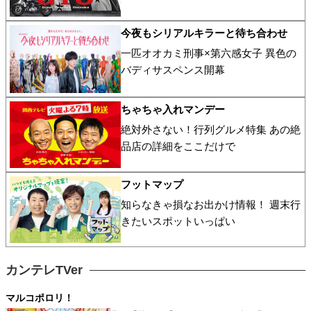
今夜もシリアルキラーと待ち合わせ
一匹オオカミ刑事×第六感女子 異色の
バディサスペンス開幕
ちゃちゃ入れマンデー
絶対外さない！行列グルメ特集 あの絶
品店の詳細をここだけで
フットマップ
知らなきゃ損なお出かけ情報！ 週末行
きたいスポットいっぱい
カンテレTVer
マルコポロリ！