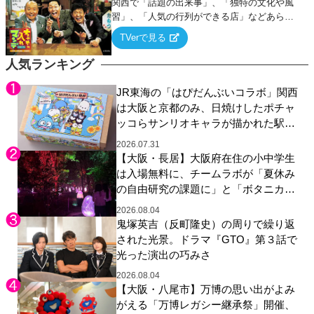
関西で「話題の出来事」、「独特の文化や風
習」、「人気の行列ができる店」などあらゆ
るテーマについて好き放題にちゃちゃを入れ
TVerで見る
ていく関西色を前面に押し出したトークバラ
エティ番組！
人気ランキング
JR東海の「はぴだんぶいコラボ」関西
は大阪と京都のみ、日焼けしたポチャ
ッコらサンリオキャラが描かれた駅弁
やグッズが登場
2026.07.31
【大阪・長居】大阪府在住の小中学生
は入場無料に、チームラボが「夏休み
の自由研究の課題に」と「ボタニカル
ガーデン 大阪」へ招待
2026.08.04
鬼塚英吉（反町隆史）の周りで繰り返
された光景。ドラマ『GTO』第３話で
光った演出の巧みさ
2026.08.04
【大阪・八尾市】万博の思い出がよみ
がえる「万博レガシー継承祭」開催、