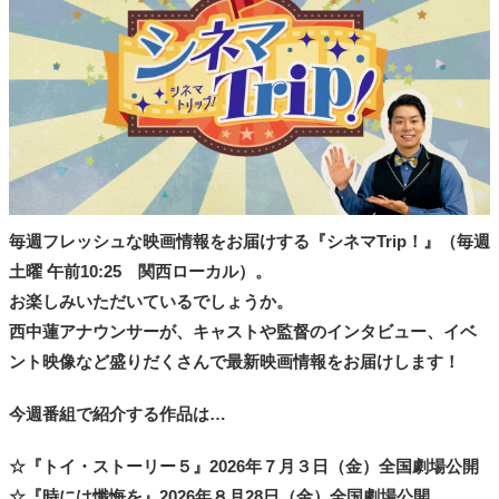
タ
メ
N
E
W
S
「
み
よ
か
」
毎週フレッシュな映画情報をお届けする『シネマTrip！』（毎週
土曜 午前10:25 関西ローカル）。
お楽しみいただいているでしょうか。
西中蓮アナウンサーが、キャストや監督のインタビュー、イベ
ント映像など盛りだくさんで最新映画情報をお届けします！
今週番組で紹介する作品は…
☆『トイ・ストーリー５』2026年７月３日（金）全国劇場公開
☆『時には懺悔を』2026年８月28日（金）全国劇場公開