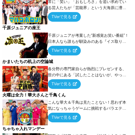
常に「笑い」「おもしろさ」を追い求めてい
る芸人たちが「芸能界」という大海原に漕ぎ
出でて、新たなオモシロ人間を発掘する！
TVerで見る
千原ジュニアの座王
千原ジュニアが考案した“新感覚お笑い番組”！
日本人なら誰もが馴染みのある『イス取りゲ
ーム』をベースに、大喜利・ギャグ・モノボ
TVerで見る
ケ・歌…など様々なお題で芸人がショートネ
タを競い合う！
かまいたちの机上の空論城
各分野の専門家自らが熱烈にプレゼンする、
世の中にある「試したことはないが、やって
みたらこうなる！…ハズ」という“机上の空
TVerで見る
論”に若手芸人らがカラダを張って挑む！
火曜は全力！華大さんと千鳥くん
こんな華大＆千鳥は見たことない！思わず本
気になっちゃうゲームに挑戦するバラエティ
ー！
TVerで見る
ちゃちゃ入れマンデー