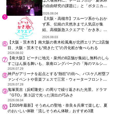
は入場無料に、チームラボが「夏休み
の自由研究の課題に」と「ボタニカル
ガーデン 大阪」へ招待
2026.08.04
【大阪・高槻市】フルーツ系からおか
ず系、伝統の天然氷まで人気店が集
結、高槻阪急スクエアで「かき氷」祭
り
2026.08.03
【大阪・茨木市】南大阪の青木松風庵が北摂エリアに2店舗
目、大阪・茨木でも“焼きたて”の月化粧が食べられる
2026.08.02
【南大阪】ビーチに地元・泉州の8店舗が集結し無料のしら
すごはん振る舞いも、泉南ロングパークの「海のマルシ
ェ」がリニューアル！
2026.07.29
神戸がアリーナを起点とする“熱狂”の街へ、バスケ八村塁フ
ァンイベントや音楽フェスで三宮・ウォーターフロントを
活性化
2026.07.28
鬼塚英吉（反町隆史）の周りで繰り返された光景。ドラマ
『GTO』第３話で光った演出の巧みさ
2026.08.04
【2026年最新】そうめんの聖地・奈良＆兵庫で楽しむ、夏
のおいしい体験「流しそうめん体験」おすすめ3選