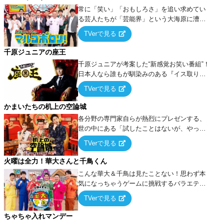
常に「笑い」「おもしろさ」を追い求めてい
る芸人たちが「芸能界」という大海原に漕ぎ
出でて、新たなオモシロ人間を発掘する！
TVerで見る
千原ジュニアの座王
千原ジュニアが考案した“新感覚お笑い番組”！
日本人なら誰もが馴染みのある『イス取りゲ
ーム』をベースに、大喜利・ギャグ・モノボ
TVerで見る
ケ・歌…など様々なお題で芸人がショートネ
タを競い合う！
かまいたちの机上の空論城
各分野の専門家自らが熱烈にプレゼンする、
世の中にある「試したことはないが、やって
みたらこうなる！…ハズ」という“机上の空
TVerで見る
論”に若手芸人らがカラダを張って挑む！
火曜は全力！華大さんと千鳥くん
こんな華大＆千鳥は見たことない！思わず本
気になっちゃうゲームに挑戦するバラエティ
ー！
TVerで見る
ちゃちゃ入れマンデー