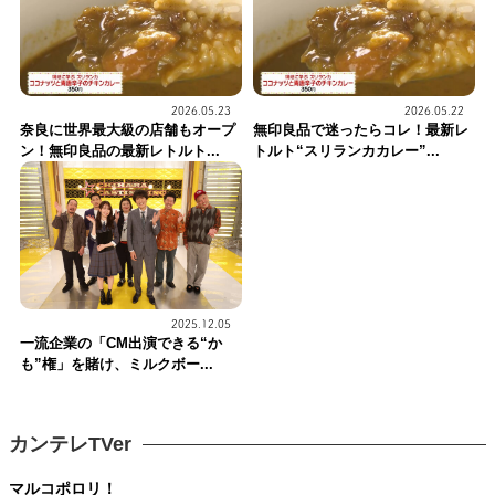
2026.05.23
2026.05.22
奈良に世界最大級の店舗もオープ
無印良品で迷ったらコレ！最新レ
ン！無印良品の最新レトルト...
トルト“スリランカカレー”...
2025.12.05
一流企業の「CM出演できる“か
も”権」を賭け、ミルクボー...
カンテレTVer
マルコポロリ！