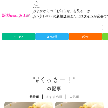
みよかからの「お知らせ」を見るには、
カンテレIDへの
新規登録
または
ログイン
が必要で
エンタメ
おでかけ
グルメ
"#くっきー！"
の記事
新着順
おすすめ順
人気順