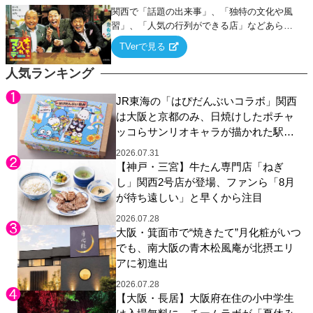
関西で「話題の出来事」、「独特の文化や風
習」、「人気の行列ができる店」などあらゆ
るテーマについて好き放題にちゃちゃを入れ
TVerで見る
ていく関西色を前面に押し出したトークバラ
エティ番組！
人気ランキング
JR東海の「はぴだんぶいコラボ」関西
は大阪と京都のみ、日焼けしたポチャ
ッコらサンリオキャラが描かれた駅弁
やグッズが登場
2026.07.31
【神戸・三宮】牛たん専門店「ねぎ
し」関西2号店が登場、ファンら「8月
が待ち遠しい」と早くから注目
2026.07.28
大阪・箕面市で“焼きたて”月化粧がいつ
でも、南大阪の青木松風庵が北摂エリ
アに初進出
2026.07.28
【大阪・長居】大阪府在住の小中学生