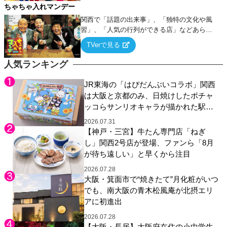
ちゃちゃ入れマンデー
関西で「話題の出来事」、「独特の文化や風
習」、「人気の行列ができる店」などあらゆ
るテーマについて好き放題にちゃちゃを入れ
TVerで見る
ていく関西色を前面に押し出したトークバラ
エティ番組！
人気ランキング
JR東海の「はぴだんぶいコラボ」関西
は大阪と京都のみ、日焼けしたポチャ
ッコらサンリオキャラが描かれた駅弁
やグッズが登場
2026.07.31
【神戸・三宮】牛たん専門店「ねぎ
し」関西2号店が登場、ファンら「8月
が待ち遠しい」と早くから注目
2026.07.28
大阪・箕面市で“焼きたて”月化粧がいつ
でも、南大阪の青木松風庵が北摂エリ
アに初進出
2026.07.28
【大阪・長居】大阪府在住の小中学生