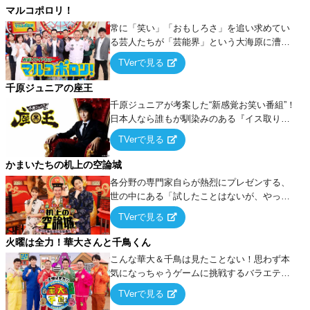
マルコポロリ！
常に「笑い」「おもしろさ」を追い求めてい
る芸人たちが「芸能界」という大海原に漕ぎ
出でて、新たなオモシロ人間を発掘する！
TVerで見る
千原ジュニアの座王
千原ジュニアが考案した“新感覚お笑い番組”！
日本人なら誰もが馴染みのある『イス取りゲ
ーム』をベースに、大喜利・ギャグ・モノボ
TVerで見る
ケ・歌…など様々なお題で芸人がショートネ
タを競い合う！
かまいたちの机上の空論城
各分野の専門家自らが熱烈にプレゼンする、
世の中にある「試したことはないが、やって
みたらこうなる！…ハズ」という“机上の空
TVerで見る
論”に若手芸人らがカラダを張って挑む！
火曜は全力！華大さんと千鳥くん
こんな華大＆千鳥は見たことない！思わず本
気になっちゃうゲームに挑戦するバラエティ
ー！
TVerで見る