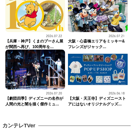
2026.07.22
2026.07.21
【兵庫・神戸】くまのプーさん展
大阪・心斎橋エリアをミッキー&
が関西へ再び、100周年を...
フレンズがジャック...
2026.07.20
2026.06.18
【劇団四季】ディズニーの名作が
【大阪・天王寺】ディズニースト
人間の光と闇を描く傑作ミュ...
アにはないオリジナルグッズ...
カンテレTVer