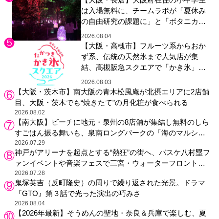
は入場無料に、チームラボが「夏休み
の自由研究の課題に」と「ボタニカル
ガーデン 大阪」へ招待
2026.08.04
【大阪・高槻市】フルーツ系からおか
ず系、伝統の天然氷まで人気店が集
結、高槻阪急スクエアで「かき氷」祭
り
2026.08.03
【大阪・茨木市】南大阪の青木松風庵が北摂エリアに2店舗
目、大阪・茨木でも“焼きたて”の月化粧が食べられる
2026.08.02
【南大阪】ビーチに地元・泉州の8店舗が集結し無料のしら
すごはん振る舞いも、泉南ロングパークの「海のマルシ
ェ」がリニューアル！
2026.07.29
神戸がアリーナを起点とする“熱狂”の街へ、バスケ八村塁フ
ァンイベントや音楽フェスで三宮・ウォーターフロントを
活性化
2026.07.28
鬼塚英吉（反町隆史）の周りで繰り返された光景。ドラマ
『GTO』第３話で光った演出の巧みさ
2026.08.04
【2026年最新】そうめんの聖地・奈良＆兵庫で楽しむ、夏