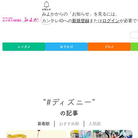
みよかからの「お知らせ」を見るには、
カンテレIDへの
新規登録
または
ログイン
が必要で
エンタメ
おでかけ
グルメ
"#ディズニー"
の記事
新着順
おすすめ順
人気順