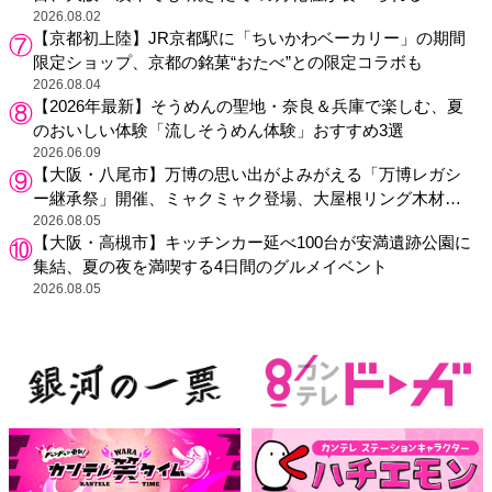
2026.08.02
【京都初上陸】JR京都駅に「ちいかわベーカリー」の期間
限定ショップ、京都の銘菓“おたべ”との限定コラボも
2026.08.04
【2026年最新】そうめんの聖地・奈良＆兵庫で楽しむ、夏
のおいしい体験「流しそうめん体験」おすすめ3選
2026.06.09
【大阪・八尾市】万博の思い出がよみがえる「万博レガシ
ー継承祭」開催、ミャクミャク登場、大屋根リング木材展
示も
2026.08.05
【大阪・高槻市】キッチンカー延べ100台が安満遺跡公園に
集結、夏の夜を満喫する4日間のグルメイベント
2026.08.05