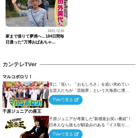
2025.12.05
家まで借りて夢洲へ…184日間毎
日通った“万博おばあちゃ...
カンテレTVer
マルコポロリ！
常に「笑い」「おもしろさ」を追い求めてい
る芸人たちが「芸能界」という大海原に漕ぎ
出でて、新たなオモシロ人間を発掘する！
TVerで見る
千原ジュニアの座王
千原ジュニアが考案した“新感覚お笑い番組”！
日本人なら誰もが馴染みのある『イス取りゲ
ーム』をベースに、大喜利・ギャグ・モノボ
TVerで見る
ケ・歌…など様々なお題で芸人がショートネ