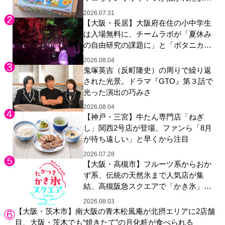
やグッズが登場
2026.07.31
【大阪・長居】大阪府在住の小中学生
は入場無料に、チームラボが「夏休み
の自由研究の課題に」と「ボタニカル
ガーデン 大阪」へ招待
2026.08.04
鬼塚英吉（反町隆史）の周りで繰り返
された光景。ドラマ『GTO』第３話で
光った演出の巧みさ
2026.08.04
【神戸・三宮】牛たん専門店「ねぎ
し」関西2号店が登場、ファンら「8月
が待ち遠しい」と早くから注目
2026.07.28
【大阪・高槻市】フルーツ系からおか
ず系、伝統の天然氷まで人気店が集
結、高槻阪急スクエアで「かき氷」祭
り
2026.08.03
【大阪・茨木市】南大阪の青木松風庵が北摂エリアに2店舗
目、大阪・茨木でも“焼きたて”の月化粧が食べられる