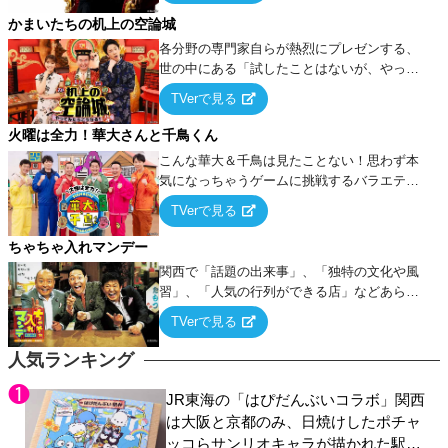
タを競い合う！
かまいたちの机上の空論城
各分野の専門家自らが熱烈にプレゼンする、
世の中にある「試したことはないが、やって
みたらこうなる！…ハズ」という“机上の空
TVerで見る
論”に若手芸人らがカラダを張って挑む！
火曜は全力！華大さんと千鳥くん
こんな華大＆千鳥は見たことない！思わず本
気になっちゃうゲームに挑戦するバラエティ
ー！
TVerで見る
ちゃちゃ入れマンデー
関西で「話題の出来事」、「独特の文化や風
習」、「人気の行列ができる店」などあらゆ
るテーマについて好き放題にちゃちゃを入れ
TVerで見る
ていく関西色を前面に押し出したトークバラ
エティ番組！
人気ランキング
JR東海の「はぴだんぶいコラボ」関西
は大阪と京都のみ、日焼けしたポチャ
ッコらサンリオキャラが描かれた駅弁