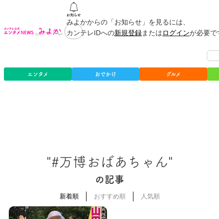
みよかからの「お知らせ」を見るには、
カンテレIDへの
新規登録
または
ログイン
が必要で
エンタメ
おでかけ
グルメ
"#万博おばあちゃん"
の記事
新着順
おすすめ順
人気順