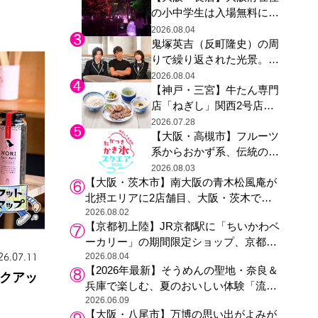
の小中学生は入場無料に、
た駅弁やグッズが登場
チームラボが「夏休みの自
2026.08.04
鬼塚英吉（反町隆史）の周
由研究の課題に」と「ボタ
りで繰り返された光景。ド
ニカルガーデン 大阪」へ招
ラマ『GTO』第３話で光っ
待
2026.08.04
【神戸・三宮】牛たん専門
た演出の巧みさ
店「ねぎし」関西2号店が
登場、ファンら「8月が待
2026.07.28
【大阪・高槻市】フルーツ
ち遠しい」と早くから注目
系からおかず系、伝統の天
然氷まで人気店が集結、高
2026.08.03
【大阪・茨木市】南大阪の青木松風庵が
槻阪急スクエアで「かき
北摂エリアに2店舗目、大阪・茨木で
氷」祭り
も“焼きたて”の月化粧が食べられる
2026.08.02
【京都初上陸】JR京都駅に「ちいかわベ
ーカリー」の期間限定ショップ、京都の
銘菓“おたべ”との限定コラボも
2026.08.04
26.07.11
【2026年最新】そうめんの聖地・奈良＆
ンクアッ
兵庫で楽しむ、夏のおいしい体験「流し
そうめん体験」おすすめ3選
2026.06.09
【大阪・八尾市】万博の思い出がよみが