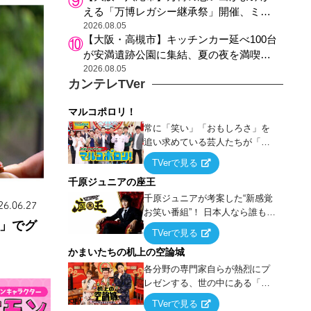
える「万博レガシー継承祭」開催、ミャ
クミャク登場、大屋根リング木材展示も
2026.08.05
【大阪・高槻市】キッチンカー延べ100台
が安満遺跡公園に集結、夏の夜を満喫す
る4日間のグルメイベント
2026.08.05
カンテレTVer
マルコポロリ！
常に「笑い」「おもしろさ」を
追い求めている芸人たちが「芸
能界」という大海原に漕ぎ出で
TVerで見る
て、新たなオモシロ人間を発掘
千原ジュニアの座王
する！
千原ジュニアが考案した“新感覚
26.06.27
お笑い番組”！ 日本人なら誰もが
N」でグ
馴染みのある『イス取りゲー
TVerで見る
ム』をベースに、大喜利・ギャ
かまいたちの机上の空論城
グ・モノボケ・歌…など様々な
お題で芸人がショートネタを競
各分野の専門家自らが熱烈にプ
い合う！
レゼンする、世の中にある「試
したことはないが、やってみた
TVerで見る
らこうなる！…ハズ」という“机