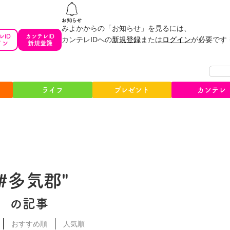
みよかからの「お知らせ」を見るには、
レID
カンテレID
カンテレIDへの
新規登録
または
ログイン
が必要です
イン
新規登録
ライフ
プレゼント
カンテレ
"#多気郡"
の記事
おすすめ順
人気順