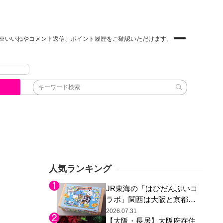
※いいねやコメント返信、ポイント履歴をご確認いただけます。
人気ランキング
JR東海の「はぴだんぶいコ
ラボ」関西は大阪と京都の
み、日焼けしたポチャッコ
2026.07.31
【大阪・長居】大阪府在住
らサンリオキャラが描かれ