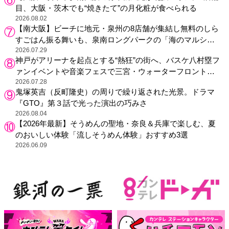
目、大阪・茨木でも“焼きたて”の月化粧が食べられる
2026.08.02
【南大阪】ビーチに地元・泉州の8店舗が集結し無料のしら
すごはん振る舞いも、泉南ロングパークの「海のマルシ
ェ」がリニューアル！
2026.07.29
神戸がアリーナを起点とする“熱狂”の街へ、バスケ八村塁フ
ァンイベントや音楽フェスで三宮・ウォーターフロントを
活性化
2026.07.28
鬼塚英吉（反町隆史）の周りで繰り返された光景。ドラマ
『GTO』第３話で光った演出の巧みさ
2026.08.04
【2026年最新】そうめんの聖地・奈良＆兵庫で楽しむ、夏
のおいしい体験「流しそうめん体験」おすすめ3選
2026.06.09