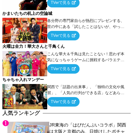
TVerで見る
ケ・歌…など様々なお題で芸人がショートネ
タを競い合う！
かまいたちの机上の空論城
各分野の専門家自らが熱烈にプレゼンする、
世の中にある「試したことはないが、やって
みたらこうなる！…ハズ」という“机上の空
TVerで見る
論”に若手芸人らがカラダを張って挑む！
火曜は全力！華大さんと千鳥くん
こんな華大＆千鳥は見たことない！思わず本
気になっちゃうゲームに挑戦するバラエティ
ー！
TVerで見る
ちゃちゃ入れマンデー
関西で「話題の出来事」、「独特の文化や風
習」、「人気の行列ができる店」などあらゆ
るテーマについて好き放題にちゃちゃを入れ
TVerで見る
ていく関西色を前面に押し出したトークバラ
エティ番組！
人気ランキング
JR東海の「はぴだんぶいコラボ」関西
は大阪と京都のみ、日焼けしたポチャ