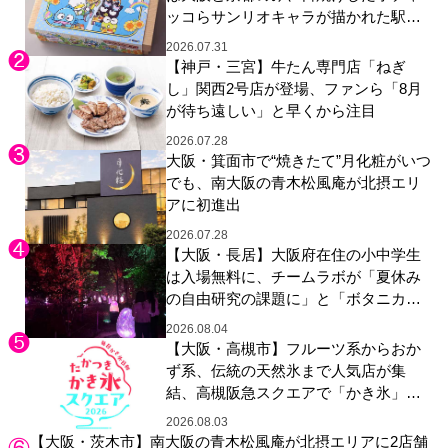
ッコらサンリオキャラが描かれた駅弁
やグッズが登場
2026.07.31
【神戸・三宮】牛たん専門店「ねぎ
し」関西2号店が登場、ファンら「8月
が待ち遠しい」と早くから注目
2026.07.28
大阪・箕面市で“焼きたて”月化粧がいつ
でも、南大阪の青木松風庵が北摂エリ
アに初進出
2026.07.28
【大阪・長居】大阪府在住の小中学生
は入場無料に、チームラボが「夏休み
の自由研究の課題に」と「ボタニカル
ガーデン 大阪」へ招待
2026.08.04
【大阪・高槻市】フルーツ系からおか
ず系、伝統の天然氷まで人気店が集
結、高槻阪急スクエアで「かき氷」祭
り
2026.08.03
【大阪・茨木市】南大阪の青木松風庵が北摂エリアに2店舗