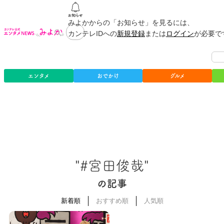
みよかからの「お知らせ」を見るには、
カンテレIDへの
新規登録
または
ログイン
が必要で
エンタメ
おでかけ
グルメ
"#宮田俊哉"
の記事
新着順
おすすめ順
人気順