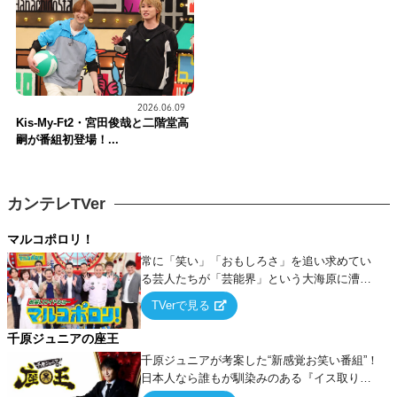
2026.06.09
Kis-My-Ft2・宮田俊哉と二階堂高
嗣が番組初登場！...
カンテレTVer
マルコポロリ！
常に「笑い」「おもしろさ」を追い求めてい
る芸人たちが「芸能界」という大海原に漕ぎ
出でて、新たなオモシロ人間を発掘する！
TVerで見る
千原ジュニアの座王
千原ジュニアが考案した“新感覚お笑い番組”！
日本人なら誰もが馴染みのある『イス取りゲ
ーム』をベースに、大喜利・ギャグ・モノボ