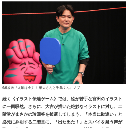
6/9放送『火曜は全力！ 華大さんと千鳥くん』ノブ
続く《イラスト伝達ゲーム》では、絵が苦手な宮田のイラスト
に一同騒然。さらに、大吉が描いた絶妙なイラストに対し、二
階堂がまさかの珍回答を披露してしまう。「本当に勘違い」と
必死に弁明する二階堂に、「出た出た！」とスパイを疑う声が