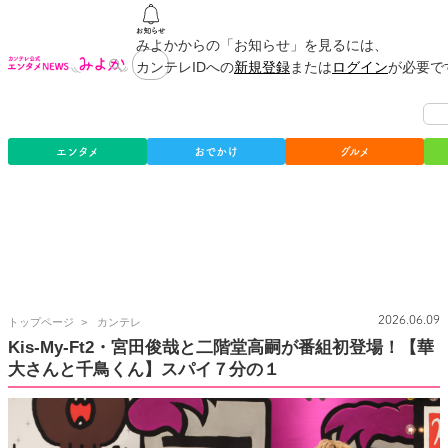
みよかからの「お知らせ」を見るには、
カンテレIDへの
新規登録
または
ログイン
が必要で
エンタメ
おでかけ
グルメ
カ
2026.06.09
トップページ
カンテレ
ン
Kis-My-Ft2・宮田俊哉と二階堂高嗣が番組初登場！【華
テ
大さんと千鳥くん】スパイ７分の１
レ
公
式
エ
ン