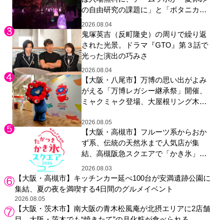
の自由研究の課題に」と「ボタニカル
ガーデン 大阪」へ招待
2026.08.04
鬼塚英吉（反町隆史）の周りで繰り返
された光景。ドラマ『GTO』第３話で
光った演出の巧みさ
2026.08.04
【大阪・八尾市】万博の思い出がよみ
がえる「万博レガシー継承祭」開催、
ミャクミャク登場、大屋根リング木材
展示も
2026.08.05
【大阪・高槻市】フルーツ系からおか
ず系、伝統の天然氷まで人気店が集
結、高槻阪急スクエアで「かき氷」祭
り
2026.08.03
【大阪・高槻市】キッチンカー延べ100台が安満遺跡公園に
集結、夏の夜を満喫する4日間のグルメイベント
2026.08.05
【大阪・茨木市】南大阪の青木松風庵が北摂エリアに2店舗
目、大阪・茨木でも“焼きたて”の月化粧が食べられる