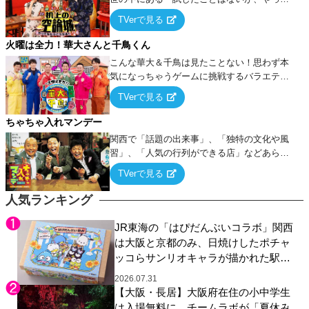
みたらこうなる！…ハズ」という“机上の空
TVerで見る
論”に若手芸人らがカラダを張って挑む！
火曜は全力！華大さんと千鳥くん
こんな華大＆千鳥は見たことない！思わず本
気になっちゃうゲームに挑戦するバラエティ
ー！
TVerで見る
ちゃちゃ入れマンデー
関西で「話題の出来事」、「独特の文化や風
習」、「人気の行列ができる店」などあらゆ
るテーマについて好き放題にちゃちゃを入れ
TVerで見る
ていく関西色を前面に押し出したトークバラ
エティ番組！
人気ランキング
JR東海の「はぴだんぶいコラボ」関西
は大阪と京都のみ、日焼けしたポチャ
ッコらサンリオキャラが描かれた駅弁
やグッズが登場
2026.07.31
【大阪・長居】大阪府在住の小中学生
は入場無料に、チームラボが「夏休み