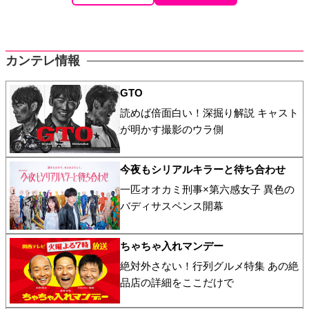
カンテレ情報
GTO
読めば倍面白い！深掘り解説 キャスト
が明かす撮影のウラ側
今夜もシリアルキラーと待ち合わせ
一匹オオカミ刑事×第六感女子 異色の
バディサスペンス開幕
ちゃちゃ入れマンデー
絶対外さない！行列グルメ特集 あの絶
品店の詳細をここだけで