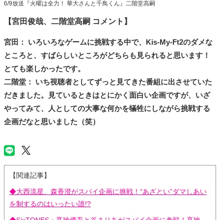
6/9放送『火曜は全力！ 華大さんと千鳥くん』二階堂高嗣
【宮田俊哉、二階堂高嗣 コメント】
宮田： いろいろなゲームに挑戦する中で、Kis-My-Ft2のダメな
ところと、すばらしいところがどちらも見られると思います！
とても楽しかったです。
二階堂： いち視聴者としてずっと見てきた番組に出させていた
だきました。見ているときはとにかく面白い企画ですが、いざ
やってみて、人としての大事な何かを犠牲にしながら挑戦する
企画だなと思いました（笑）
【関連記事】
◆大西流星、森香澄がスパイ企画に挑戦！“あざとい”ダマしあい
を制するのはいったい誰!?