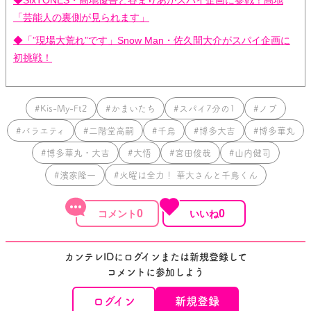
◆SixTONES・髙地優吾と谷まりあがスパイ企画に参戦！髙地
「芸能人の裏側が見られます」
◆「”現場大荒れ”です」Snow Man・佐久間大介がスパイ企画に
初挑戦！
#Kis-My-Ft2
#かまいたち
#スパイ7分の1
#ノブ
#バラエティ
#二階堂高嗣
#千鳥
#博多大吉
#博多華丸
#博多華丸・大吉
#大悟
#宮田俊哉
#山内健司
#濱家隆一
#火曜は全力！ 華大さんと千鳥くん
0
0
カンテレIDにログインまたは新規登録して
コメントに参加しよう
ログイン
新規登録