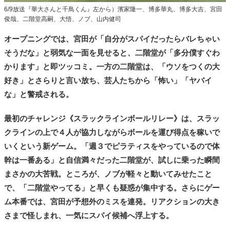
6/9放送『華大さんと千鳥くん』左から）濱家隆一、博多華丸、博多大吉、宮田
俊哉、二階堂高嗣、大悟、ノブ、山内健司
オープニングでは、宮田が「自分がスパイだったらバレちゃい
そうだな」と弱気な一面を見せると、二階堂が「多分僕すぐわ
かります」と即ツッコミ。一方の二階堂は、「ウソをつくの大
好き」とさらりと言い放ち、芸人たちから「怖い」「ヤバイ
な」と警戒される。
最初のチャレンジ《スラックラインボールリレー》は、スラッ
クラインの上で４人が協力しながらボールを運び得点を稼いで
いくという新ゲーム。「週３でピラティスをやっているので体
幹は一番ある」と自信満々だった二階堂が、試しに乗った瞬間
まさかの大苦戦。ところが、ノブが軽々と動いてみせたこと
で、「二階堂やってる」と早くも疑惑が集中する。さらにゲー
ム本番では、宮田が予想外のミスを連発。リアクションの大き
さまで怪しまれ、一気にスパイ候補へ浮上する。