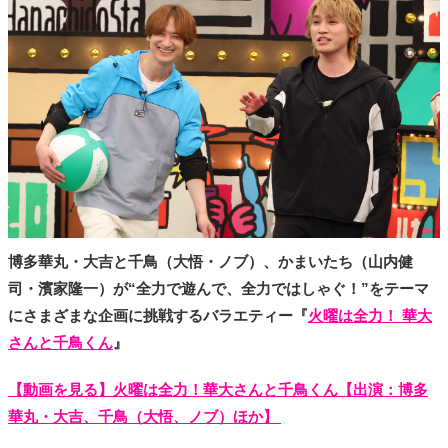
タ
メ
N
E
W
S
「
み
よ
か
」
博多華丸・大吉と千鳥（大悟・ノブ）、かまいたち（山内健
司・濱家隆一）が“全力で遊んで、全力ではしゃぐ！”をテーマ
にさまざまな企画に挑戦するバラエティー『
火曜は全力！ 華大
さんと千鳥くん
』
【動画を見る】火曜は全力！華大さんと千鳥くん【出演：博多
華丸・大吉、千鳥（大悟、ノブ）ほか】