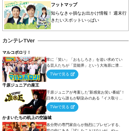
フットマップ
知らなきゃ損なお出かけ情報！ 週末行
きたいスポットいっぱい
カンテレTVer
マルコポロリ！
常に「笑い」「おもしろさ」を追い求めてい
る芸人たちが「芸能界」という大海原に漕ぎ
出でて、新たなオモシロ人間を発掘する！
TVerで見る
千原ジュニアの座王
千原ジュニアが考案した“新感覚お笑い番組”！
日本人なら誰もが馴染みのある『イス取りゲ
ーム』をベースに、大喜利・ギャグ・モノボ
TVerで見る
ケ・歌…など様々なお題で芸人がショートネ
タを競い合う！
かまいたちの机上の空論城
各分野の専門家自らが熱烈にプレゼンする、
世の中にある「試したことはないが、やって