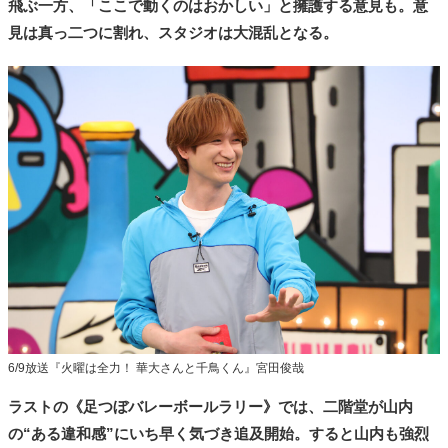
飛ぶ一方、「ここで動くのはおかしい」と擁護する意見も。意
見は真っ二つに割れ、スタジオは大混乱となる。
6/9放送『火曜は全力！ 華大さんと千鳥くん』宮田俊哉
ラストの《足つぼバレーボールラリー》では、二階堂が山内
の“ある違和感”にいち早く気づき追及開始。すると山内も強烈