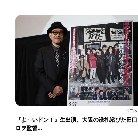
2026
『よ～いドン！』生出演、大阪の洗礼浴びた田口
ロヲ監督...