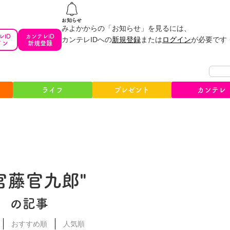
みよかからの「お知らせ」を見るには、
レID
カンテレID
カンテレIDへの
新規登録
または
ログイン
が必要です
イン
新規登録
ライフ
プレゼント
カンテレ
#宮藤官九郎"
の記事
おすすめ順
人気順