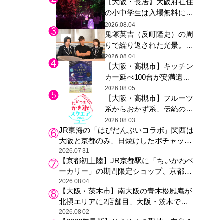
【大阪・長居】大阪府在住
グ木材展示も
の小中学生は入場無料に、
チームラボが「夏休みの自
2026.08.04
鬼塚英吉（反町隆史）の周
由研究の課題に」と「ボタ
りで繰り返された光景。ド
ニカルガーデン 大阪」へ招
ラマ『GTO』第３話で光っ
待
2026.08.04
【大阪・高槻市】キッチン
た演出の巧みさ
カー延べ100台が安満遺跡
公園に集結、夏の夜を満喫
2026.08.05
【大阪・高槻市】フルーツ
する4日間のグルメイベン
系からおかず系、伝統の天
ト
然氷まで人気店が集結、高
2026.08.03
JR東海の「はぴだんぶいコラボ」関西は
槻阪急スクエアで「かき
大阪と京都のみ、日焼けしたポチャッコ
氷」祭り
らサンリオキャラが描かれた駅弁やグッ
2026.07.31
【京都初上陸】JR京都駅に「ちいかわベ
ズが登場
ーカリー」の期間限定ショップ、京都の
銘菓“おたべ”との限定コラボも
2026.08.04
【大阪・茨木市】南大阪の青木松風庵が
北摂エリアに2店舗目、大阪・茨木で
も“焼きたて”の月化粧が食べられる
2026.08.02