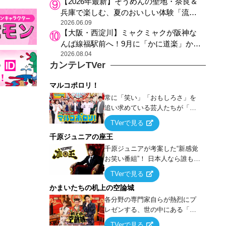
【2026年最新】そうめんの聖地・奈良＆
兵庫で楽しむ、夏のおいしい体験「流し
そうめん体験」おすすめ3選
2026.06.09
【大阪・西淀川】ミャクミャクが阪神な
んば線福駅前へ！9月に「かに道楽」から
阪神沿線の新ランドマークにお引っ越し
2026.08.04
カンテレTVer
マルコポロリ！
常に「笑い」「おもしろさ」を
追い求めている芸人たちが「芸
能界」という大海原に漕ぎ出で
TVerで見る
て、新たなオモシロ人間を発掘
千原ジュニアの座王
する！
千原ジュニアが考案した“新感覚
お笑い番組”！ 日本人なら誰もが
馴染みのある『イス取りゲー
TVerで見る
ム』をベースに、大喜利・ギャ
かまいたちの机上の空論城
グ・モノボケ・歌…など様々な
お題で芸人がショートネタを競
各分野の専門家自らが熱烈にプ
い合う！
レゼンする、世の中にある「試
したことはないが、やってみた
TVerで見る