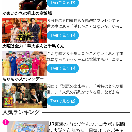
TVerで見る
ケ・歌…など様々なお題で芸人がショートネ
タを競い合う！
かまいたちの机上の空論城
各分野の専門家自らが熱烈にプレゼンする、
世の中にある「試したことはないが、やって
みたらこうなる！…ハズ」という“机上の空
TVerで見る
論”に若手芸人らがカラダを張って挑む！
火曜は全力！華大さんと千鳥くん
こんな華大＆千鳥は見たことない！思わず本
気になっちゃうゲームに挑戦するバラエティ
ー！
TVerで見る
ちゃちゃ入れマンデー
関西で「話題の出来事」、「独特の文化や風
習」、「人気の行列ができる店」などあらゆ
るテーマについて好き放題にちゃちゃを入れ
TVerで見る
ていく関西色を前面に押し出したトークバラ
エティ番組！
人気ランキング
JR東海の「はぴだんぶいコラボ」関西
は大阪と京都のみ、日焼けしたポチャ