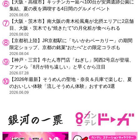
【大阪・高槻市】キッチンカー延べ100台が安満遺跡公園に
集結、夏の夜を満喫する4日間のグルメイベント
2026.08.05
【大阪・茨木市】南大阪の青木松風庵が北摂エリアに2店舗
目、大阪・茨木でも“焼きたて”の月化粧が食べられる
2026.08.02
【京都初上陸】JR京都駅に「ちいかわベーカリー」の期間
限定ショップ、京都の銘菓“おたべ”との限定コラボも
2026.08.04
【神戸・三宮】牛たん専門店「ねぎし」関西2号店が登場、
ファンら「8月が待ち遠しい」と早くから注目
2026.07.28
【2026年最新】そうめんの聖地・奈良＆兵庫で楽しむ、夏
のおいしい体験「流しそうめん体験」おすすめ3選
2026.06.09