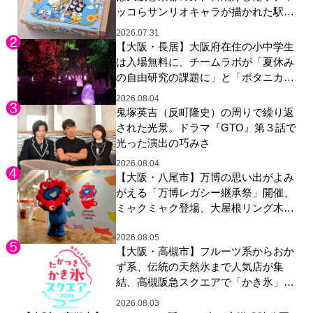
ッコらサンリオキャラが描かれた駅弁
やグッズが登場
2026.07.31
【大阪・長居】大阪府在住の小中学生
は入場無料に、チームラボが「夏休み
の自由研究の課題に」と「ボタニカル
ガーデン 大阪」へ招待
2026.08.04
鬼塚英吉（反町隆史）の周りで繰り返
された光景。ドラマ『GTO』第３話で
光った演出の巧みさ
2026.08.04
【大阪・八尾市】万博の思い出がよみ
がえる「万博レガシー継承祭」開催、
ミャクミャク登場、大屋根リング木材
展示も
2026.08.05
【大阪・高槻市】フルーツ系からおか
ず系、伝統の天然氷まで人気店が集
結、高槻阪急スクエアで「かき氷」祭
り
2026.08.03