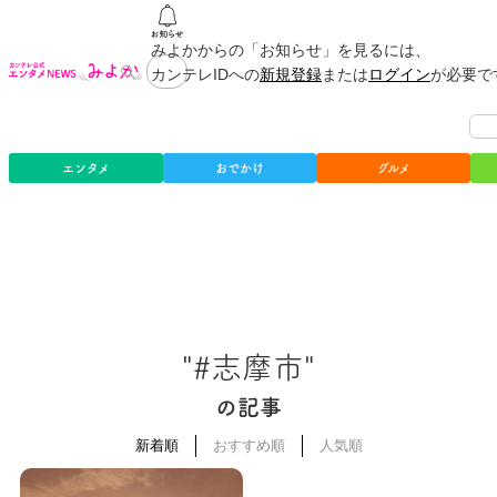
みよかからの「お知らせ」を見るには、
カンテレIDへの
新規登録
または
ログイン
が必要で
エンタメ
おでかけ
グルメ
"#志摩市"
の記事
新着順
おすすめ順
人気順