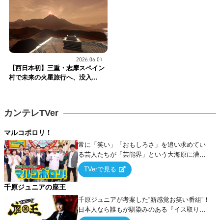
2026.06.01
【西日本初】三重・志摩スペイン
村で未来の火星旅行へ、没入...
カンテレTVer
マルコポロリ！
常に「笑い」「おもしろさ」を追い求めてい
る芸人たちが「芸能界」という大海原に漕ぎ
出でて、新たなオモシロ人間を発掘する！
TVerで見る
千原ジュニアの座王
千原ジュニアが考案した“新感覚お笑い番組”！
日本人なら誰もが馴染みのある『イス取りゲ
ーム』をベースに、大喜利・ギャグ・モノボ