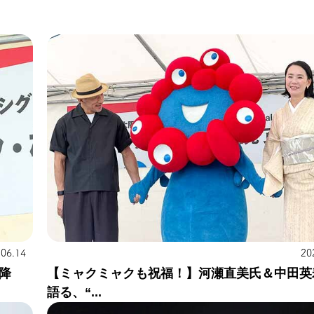
.06.14
20
降
【ミャクミャクも祝福！】河瀬直美氏＆中田英
語る、“...