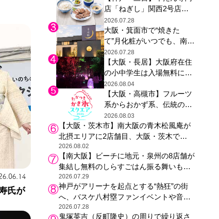
店「ねぎし」関西2号店が
た駅弁やグッズが登場
登場、ファンら「8月が待
2026.07.28
大阪・箕面市で“焼きた
ち遠しい」と早くから注目
て”月化粧がいつでも、南大
阪の青木松風庵が北摂エリ
2026.07.28
【大阪・長居】大阪府在住
アに初進出
の小中学生は入場無料に、
チームラボが「夏休みの自
2026.08.04
【大阪・高槻市】フルーツ
由研究の課題に」と「ボタ
系からおかず系、伝統の天
ニカルガーデン 大阪」へ招
然氷まで人気店が集結、高
待
2026.08.03
【大阪・茨木市】南大阪の青木松風庵が
槻阪急スクエアで「かき
北摂エリアに2店舗目、大阪・茨木で
氷」祭り
も“焼きたて”の月化粧が食べられる
2026.08.02
【南大阪】ビーチに地元・泉州の8店舗が
集結し無料のしらすごはん振る舞いも、
26.06.14
泉南ロングパークの「海のマルシェ」が
2026.07.29
神戸がアリーナを起点とする“熱狂”の街
リニューアル！
寿氏が
へ、バスケ八村塁ファンイベントや音楽
フェスで三宮・ウォーターフロントを活
2026.07.28
鬼塚英吉（反町隆史）の周りで繰り返さ
性化