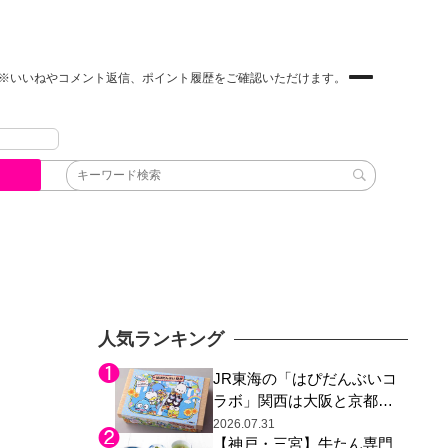
※いいねやコメント返信、ポイント履歴をご確認いただけます。
人気ランキング
JR東海の「はぴだんぶいコ
ラボ」関西は大阪と京都の
み、日焼けしたポチャッコ
2026.07.31
【神戸・三宮】牛たん専門
らサンリオキャラが描かれ