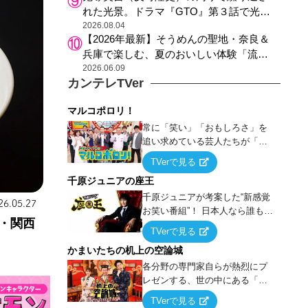
れた光景。ドラマ『GTO』第３話で光っ
た演出の巧みさ
2026.08.04
【2026年最新】そうめんの聖地・奈良＆
兵庫で楽しむ、夏のおいしい体験「流し
そうめん体験」おすすめ3選
2026.06.09
カンテレTVer
マルコポロリ！
常に「笑い」「おもしろさ」を
追い求めている芸人たちが「芸
能界」という大海原に漕ぎ出で
TVerで見る
て、新たなオモシロ人間を発掘
千原ジュニアの座王
する！
千原ジュニアが考案した“新感覚
26.05.27
お笑い番組”！ 日本人なら誰もが
・関西
馴染みのある『イス取りゲー
TVerで見る
ム』をベースに、大喜利・ギャ
かまいたちの机上の空論城
グ・モノボケ・歌…など様々な
お題で芸人がショートネタを競
各分野の専門家自らが熱烈にプ
い合う！
レゼンする、世の中にある「試
したことはないが、やってみた
TVerで見る
らこうなる！…ハズ」という“机