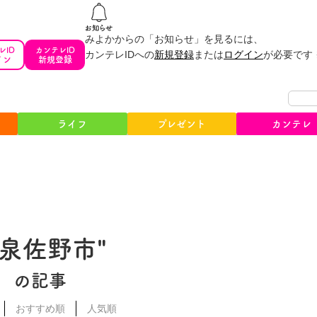
みよかからの「お知らせ」を見るには、
レID
カンテレID
カンテレIDへの
新規登録
または
ログイン
が必要です
イン
新規登録
ライフ
プレゼント
カンテレ
#泉佐野市"
の記事
おすすめ順
人気順