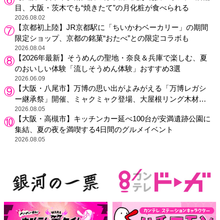
目、大阪・茨木でも“焼きたて”の月化粧が食べられる
2026.08.02
【京都初上陸】JR京都駅に「ちいかわベーカリー」の期間
限定ショップ、京都の銘菓“おたべ”との限定コラボも
2026.08.04
【2026年最新】そうめんの聖地・奈良＆兵庫で楽しむ、夏
のおいしい体験「流しそうめん体験」おすすめ3選
2026.06.09
【大阪・八尾市】万博の思い出がよみがえる「万博レガシ
ー継承祭」開催、ミャクミャク登場、大屋根リング木材展
示も
2026.08.05
【大阪・高槻市】キッチンカー延べ100台が安満遺跡公園に
集結、夏の夜を満喫する4日間のグルメイベント
2026.08.05