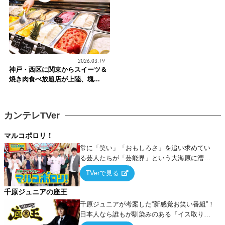
2026.03.19
神戸・西区に関東からスイーツ＆
焼き肉食べ放題店が上陸、塊...
カンテレTVer
マルコポロリ！
常に「笑い」「おもしろさ」を追い求めてい
る芸人たちが「芸能界」という大海原に漕ぎ
出でて、新たなオモシロ人間を発掘する！
TVerで見る
千原ジュニアの座王
千原ジュニアが考案した“新感覚お笑い番組”！
日本人なら誰もが馴染みのある『イス取りゲ
ーム』をベースに、大喜利・ギャグ・モノボ