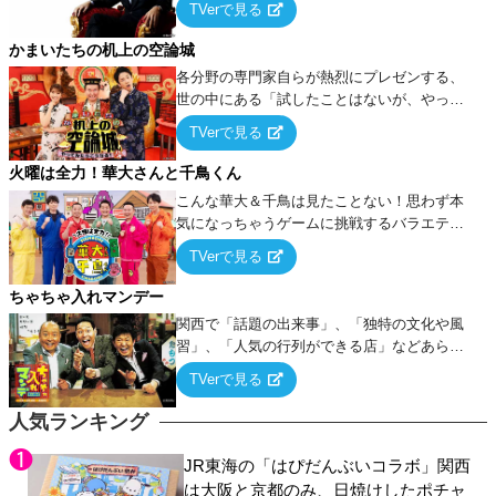
TVerで見る
ケ・歌…など様々なお題で芸人がショートネ
タを競い合う！
かまいたちの机上の空論城
各分野の専門家自らが熱烈にプレゼンする、
世の中にある「試したことはないが、やって
みたらこうなる！…ハズ」という“机上の空
TVerで見る
論”に若手芸人らがカラダを張って挑む！
火曜は全力！華大さんと千鳥くん
こんな華大＆千鳥は見たことない！思わず本
気になっちゃうゲームに挑戦するバラエティ
ー！
TVerで見る
ちゃちゃ入れマンデー
関西で「話題の出来事」、「独特の文化や風
習」、「人気の行列ができる店」などあらゆ
るテーマについて好き放題にちゃちゃを入れ
TVerで見る
ていく関西色を前面に押し出したトークバラ
エティ番組！
人気ランキング
JR東海の「はぴだんぶいコラボ」関西
は大阪と京都のみ、日焼けしたポチャ