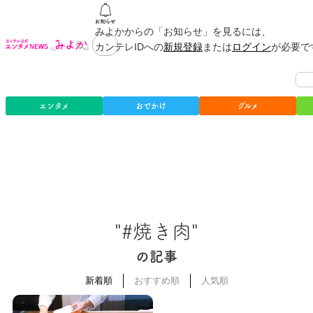
みよかからの「お知らせ」を見るには、
カンテレIDへの
新規登録
または
ログイン
が必要で
エンタメ
おでかけ
グルメ
"#焼き肉"
の記事
新着順
おすすめ順
人気順