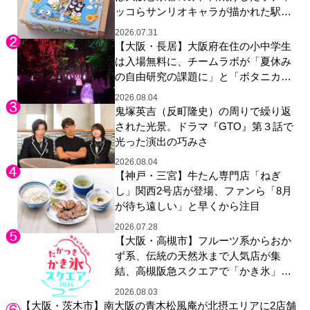
ッコらサンリオキャラが描かれた駅弁
やグッズが登場
2026.07.31
【大阪・長居】大阪府在住の小中学生
は入場無料に、チームラボが「夏休み
の自由研究の課題に」と「ボタニカル
ガーデン 大阪」へ招待
2026.08.04
鬼塚英吉（反町隆史）の周りで繰り返
された光景。ドラマ『GTO』第３話で
光った演出の巧みさ
2026.08.04
【神戸・三宮】牛たん専門店「ねぎ
し」関西2号店が登場、ファンら「8月
が待ち遠しい」と早くから注目
2026.07.28
【大阪・高槻市】フルーツ系からおか
ず系、伝統の天然氷まで人気店が集
結、高槻阪急スクエアで「かき氷」祭
り
2026.08.03
【大阪・茨木市】南大阪の青木松風庵が北摂エリアに2店舗