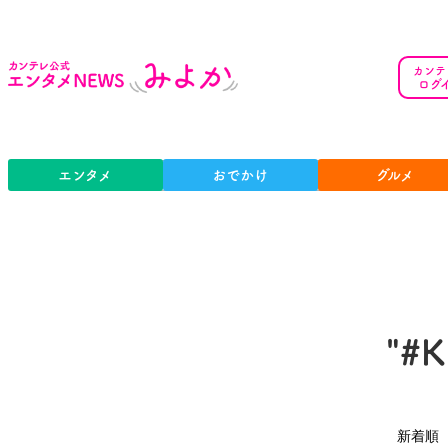
カンテ
ログ
エンタメ
おでかけ
グルメ
"#K
新着順