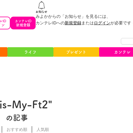
みよかからの「お知らせ」を見るには、
レID
カンテレID
カンテレIDへの
新規登録
または
ログイン
が必要です
イン
新規登録
ライフ
プレゼント
カンテレ
is-My-Ft2"
の記事
おすすめ順
人気順