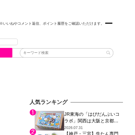
※いいねやコメント返信、ポイント履歴をご確認いただけます。
人気ランキング
JR東海の「はぴだんぶいコ
ラボ」関西は大阪と京都の
み、日焼けしたポチャッコ
2026.07.31
【神戸・三宮】牛たん専門
らサンリオキャラが描かれ