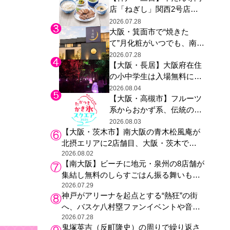
店「ねぎし」関西2号店が
た駅弁やグッズが登場
登場、ファンら「8月が待
2026.07.28
大阪・箕面市で“焼きた
ち遠しい」と早くから注目
て”月化粧がいつでも、南大
阪の青木松風庵が北摂エリ
2026.07.28
【大阪・長居】大阪府在住
アに初進出
の小中学生は入場無料に、
チームラボが「夏休みの自
2026.08.04
【大阪・高槻市】フルーツ
由研究の課題に」と「ボタ
系からおかず系、伝統の天
ニカルガーデン 大阪」へ招
然氷まで人気店が集結、高
待
2026.08.03
【大阪・茨木市】南大阪の青木松風庵が
槻阪急スクエアで「かき
北摂エリアに2店舗目、大阪・茨木で
氷」祭り
も“焼きたて”の月化粧が食べられる
2026.08.02
【南大阪】ビーチに地元・泉州の8店舗が
集結し無料のしらすごはん振る舞いも、
泉南ロングパークの「海のマルシェ」が
2026.07.29
神戸がアリーナを起点とする“熱狂”の街
リニューアル！
へ、バスケ八村塁ファンイベントや音楽
フェスで三宮・ウォーターフロントを活
2026.07.28
鬼塚英吉（反町隆史）の周りで繰り返さ
性化