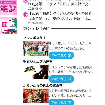
れた光景。ドラマ『GTO』第３話で光っ
た演出の巧みさ
2026.08.04
【2026年最新】そうめんの聖地・奈良＆
兵庫で楽しむ、夏のおいしい体験「流し
そうめん体験」おすすめ3選
2026.06.09
カンテレTVer
マルコポロリ！
常に「笑い」「おもしろさ」を
追い求めている芸人たちが「芸
能界」という大海原に漕ぎ出で
TVerで見る
て、新たなオモシロ人間を発掘
千原ジュニアの座王
する！
千原ジュニアが考案した“新感覚
お笑い番組”！ 日本人なら誰もが
馴染みのある『イス取りゲー
TVerで見る
ム』をベースに、大喜利・ギャ
かまいたちの机上の空論城
グ・モノボケ・歌…など様々な
お題で芸人がショートネタを競
各分野の専門家自らが熱烈にプ
い合う！
レゼンする、世の中にある「試
したことはないが、やってみた
TVerで見る
らこうなる！…ハズ」という“机