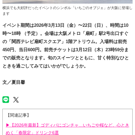
横浜でも大好評だったイベントのシンボル「いちごのオブジェ」が大阪に登場し
ます
イベント期間は2026年3⽉13⽇（⾦）〜22⽇（⽇）、時間は10
時〜18時 （予定）。会場は大阪メトロ「扇町」駅2号出口すぐ
の「関西テレビ扇町スクエア」1階アトリウム。入場料は前売
450円、当⽇600円。前売チケットは3月12日（木）23時59分ま
での販売となります。旬のスイーツとともに、甘く特別なひと
ときを過ごしてみてはいかがでしょうか。
文／夏目馨
【関連記事】
▶【2026年最新】ゴディバにゴンチャ…いちごや桜など、心とき
めく「春限定」ドリンク6選