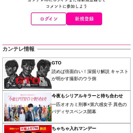
コメントに参加しよう
ログイン
新規登録
カンテレ情報
GTO
読めば倍面白い！深掘り解説 キャスト
が明かす撮影のウラ側
今夜もシリアルキラーと待ち合わせ
一匹オオカミ刑事×第六感女子 異色の
バディサスペンス開幕
ちゃちゃ入れマンデー