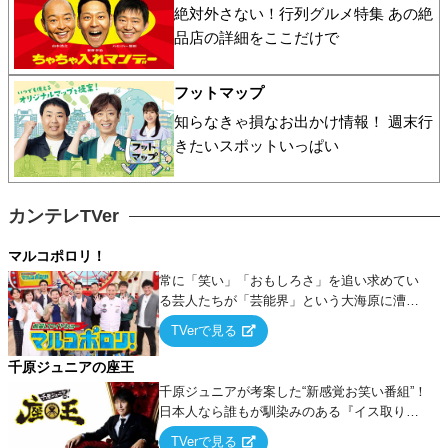
絶対外さない！行列グルメ特集 あの絶
品店の詳細をここだけで
フットマップ
知らなきゃ損なお出かけ情報！ 週末行
きたいスポットいっぱい
カンテレTVer
マルコポロリ！
常に「笑い」「おもしろさ」を追い求めてい
る芸人たちが「芸能界」という大海原に漕ぎ
出でて、新たなオモシロ人間を発掘する！
TVerで見る
千原ジュニアの座王
千原ジュニアが考案した“新感覚お笑い番組”！
日本人なら誰もが馴染みのある『イス取りゲ
ーム』をベースに、大喜利・ギャグ・モノボ
TVerで見る