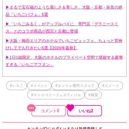
▶まるで宝石箱のような麗しさ＆美しさ、大阪・京都・奈良の絶
品「いちごパフェ」5選
▶「いちごみるく」がアップルパイに、専門店「グラニースミ
ス」とのコラボ商品が西宮と京都に登場
▶大阪・梅田エリアのホテルでいちごビュッフェ、ちょっと背伸
びしてでも行きたい5選【2026年最新】
▶1日1組限定、大阪のホテルのプライベート空間で堪能する豪華
すぎる「いちごアフヌン」
#いちご
#イベント
#カンテレ扇町スクエア
#スイーツ
#ストロベリーフェスティバル
#雑貨
0
2
カンテレIDにログインまたは新規登録して