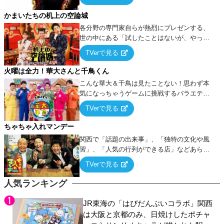
ケ・歌…など様々なお題で芸人がショートネ
タを競い合う！
かまいたちの机上の空論城
各分野の専門家自らが熱烈にプレゼンする、
世の中にある「試したことはないが、やって
みたらこうなる！…ハズ」という“机上の空
TVerで見る
論”に若手芸人らがカラダを張って挑む！
火曜は全力！華大さんと千鳥くん
こんな華大＆千鳥は見たことない！思わず本
気になっちゃうゲームに挑戦するバラエティ
ー！
TVerで見る
ちゃちゃ入れマンデー
関西で「話題の出来事」、「独特の文化や風
習」、「人気の行列ができる店」などあらゆ
るテーマについて好き放題にちゃちゃを入れ
TVerで見る
ていく関西色を前面に押し出したトークバラ
エティ番組！
人気ランキング
JR東海の「はぴだんぶいコラボ」関西
は大阪と京都のみ、日焼けしたポチャ