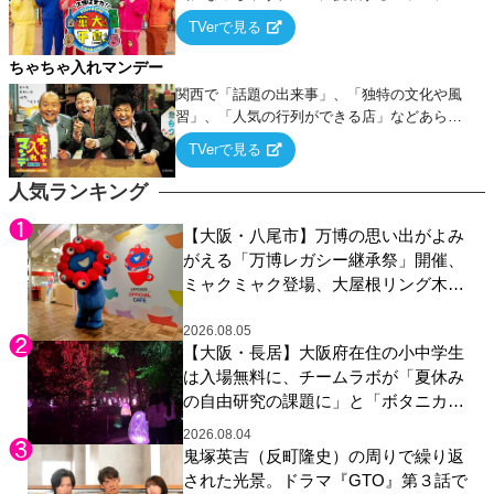
ー！
TVerで見る
ちゃちゃ入れマンデー
関西で「話題の出来事」、「独特の文化や風
習」、「人気の行列ができる店」などあらゆ
るテーマについて好き放題にちゃちゃを入れ
TVerで見る
ていく関西色を前面に押し出したトークバラ
エティ番組！
人気ランキング
【大阪・八尾市】万博の思い出がよみ
がえる「万博レガシー継承祭」開催、
ミャクミャク登場、大屋根リング木材
展示も
2026.08.05
【大阪・長居】大阪府在住の小中学生
は入場無料に、チームラボが「夏休み
の自由研究の課題に」と「ボタニカル
ガーデン 大阪」へ招待
2026.08.04
鬼塚英吉（反町隆史）の周りで繰り返
された光景。ドラマ『GTO』第３話で