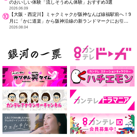
のおいしい体験「流しそうめん体験」おすすめ3選
2026.06.09
【大阪・西淀川】ミャクミャクが阪神なんば線福駅前へ！9
月に「かに道楽」から阪神沿線の新ランドマークにお引っ
越し
2026.08.04