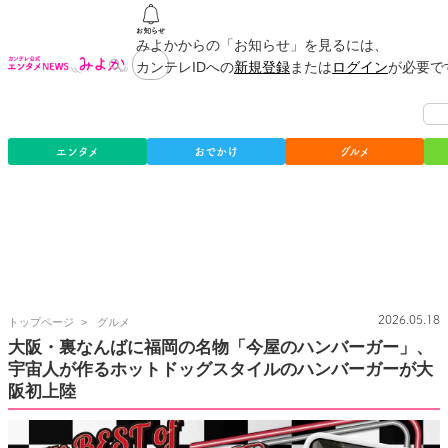
みよかからの「お知らせ」を見るには、
カンテレIDへの
新規登録
または
ログイン
が必要で
エンタメ
おでかけ
グルメ
カ
2026.05.18
トップページ
グルメ
ン
大阪・裏なんばに福岡の名物「今屋のハンバーガー」、
テ
宇宙人が作るホットドッグスタイルのハンバーガーが大
レ
公
阪初上陸
式
エ
ン