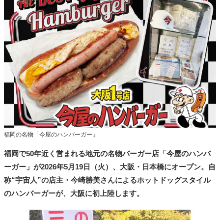
タ
メ
N
E
W
S
「
み
よ
か
」
福岡の名物「今屋のハンバーガー」
福岡で50年近く営まれる地元の名物バーガー店「今屋のハンバ
ーガー」が2026年5月19日（火）、大阪・日本橋にオープン。自
称“宇宙人”の店主・今崎勝美さんによるホットドッグスタイル
のハンバーガーが、大阪に初上陸します。