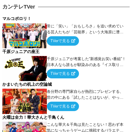
カンテレTVer
マルコポロリ！
常に「笑い」「おもしろさ」を追い求めてい
る芸人たちが「芸能界」という大海原に漕ぎ
出でて、新たなオモシロ人間を発掘する！
TVerで見る
千原ジュニアの座王
千原ジュニアが考案した“新感覚お笑い番組”！
日本人なら誰もが馴染みのある『イス取りゲ
ーム』をベースに、大喜利・ギャグ・モノボ
TVerで見る
ケ・歌…など様々なお題で芸人がショートネ
タを競い合う！
かまいたちの机上の空論城
各分野の専門家自らが熱烈にプレゼンする、
世の中にある「試したことはないが、やって
みたらこうなる！…ハズ」という“机上の空
TVerで見る
論”に若手芸人らがカラダを張って挑む！
火曜は全力！華大さんと千鳥くん
こんな華大＆千鳥は見たことない！思わず本
気になっちゃうゲームに挑戦するバラエティ