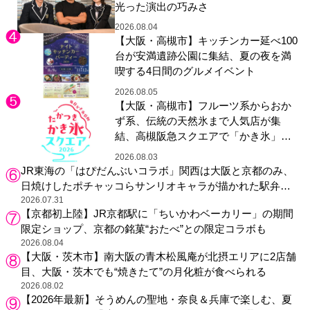
光った演出の巧みさ
2026.08.04
【大阪・高槻市】キッチンカー延べ100
台が安満遺跡公園に集結、夏の夜を満
喫する4日間のグルメイベント
2026.08.05
【大阪・高槻市】フルーツ系からおか
ず系、伝統の天然氷まで人気店が集
結、高槻阪急スクエアで「かき氷」祭
り
2026.08.03
JR東海の「はぴだんぶいコラボ」関西は大阪と京都のみ、
日焼けしたポチャッコらサンリオキャラが描かれた駅弁や
グッズが登場
2026.07.31
【京都初上陸】JR京都駅に「ちいかわベーカリー」の期間
限定ショップ、京都の銘菓“おたべ”との限定コラボも
2026.08.04
【大阪・茨木市】南大阪の青木松風庵が北摂エリアに2店舗
目、大阪・茨木でも“焼きたて”の月化粧が食べられる
2026.08.02
【2026年最新】そうめんの聖地・奈良＆兵庫で楽しむ、夏