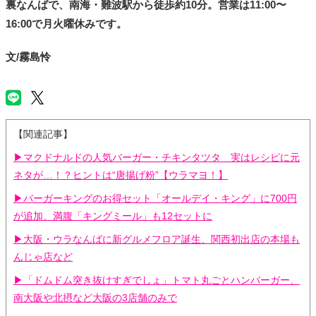
裏なんばで、南海・難波駅から徒歩約10分。営業は11:00〜
16:00で月火曜休みです。
文/霧島怜
【関連記事】
▶マクドナルドの人気バーガー・チキンタツタ 実はレシピに元
ネタが…！？ヒントは“唐揚げ粉”【ウラマヨ！】
▶バーガーキングのお得セット「オールデイ・キング」に700円
が追加、満腹「キングミール」も12セットに
▶大阪・ウラなんばに新グルメフロア誕生、関西初出店の本場も
んじゃ店など
▶「ドムドム突き抜けすぎでしょ」トマト丸ごとハンバーガー、
南大阪や北摂など大阪の3店舗のみで