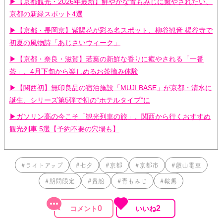
▶【京都観光・2026年最新】鮮やかな青もみじに癒やされたい、
京都の新緑スポット4選
▶【京都・長岡京】紫陽花が彩る名スポット、柳谷観音 楊谷寺で
初夏の風物詩「あじさいウィーク」
▶【京都・奈良・滋賀】若葉の新鮮な香りに癒やされる「一番
茶」、4月下旬から楽しめるお茶摘み体験
▶【関西初】無印良品の宿泊施設「MUJI BASE」が京都・清水に
誕生、シリーズ第5弾で初の“ホテルタイプ”に
▶ガソリン高の今こそ「観光列車の旅」、関西から行くおすすめ
観光列車 5選【予約不要の穴場も】
#ライトアップ
#七夕
#京都
#京都市
#叡山電車
#期間限定
#貴船
#青もみじ
#鞍馬
0
2