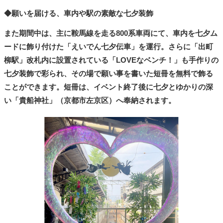
◆願いを届ける、車内や駅の素敵な七夕装飾
また期間中は、主に鞍馬線を走る800系車両にて、車内を七夕ム
ードに飾り付けた「えいでん七夕伝車」を運行。さらに「出町
柳駅」改札内に設置されている「LOVEなベンチ！」も手作りの
七夕装飾で彩られ、その場で願い事を書いた短冊を無料で飾る
ことができます。短冊は、イベント終了後に七夕とゆかりの深
い「貴船神社」（京都市左京区）へ奉納されます。