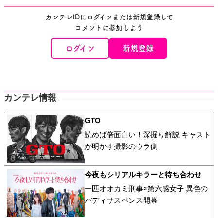
カンテレIDにログインまたは新規登録して
コメントに参加しよう
ログイン
新規登録
カンテレ情報
GTO
読めば倍面白い！深掘り解説 キャスト
が明かす撮影のウラ側
今夜もシリアルキラーと待ち合わせ
一匹オオカミ刑事×第六感女子 異色の
バディサスペンス開幕