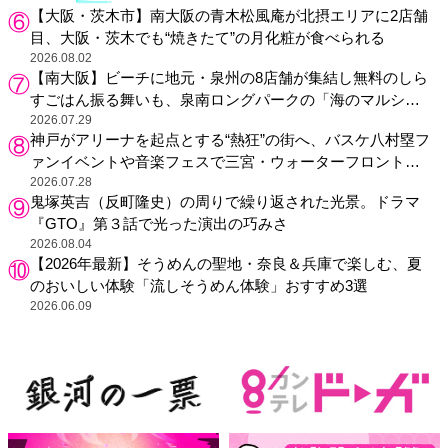
【大阪・茨木市】南大阪の青木松風庵が北摂エリアに2店舗
目、大阪・茨木でも“焼きたて”の月化粧が食べられる
2026.08.02
【南大阪】ビーチに地元・泉州の8店舗が集結し無料のしら
すごはん振る舞いも、泉南ロングパークの「海のマルシ
ェ」がリニューアル！
2026.07.29
神戸がアリーナを起点とする“熱狂”の街へ、バスケ八村塁フ
ァンイベントや音楽フェスで三宮・ウォーターフロントを
活性化
2026.07.28
鬼塚英吉（反町隆史）の周りで繰り返された光景。ドラマ
『GTO』第３話で光った演出の巧みさ
2026.08.04
【2026年最新】そうめんの聖地・奈良＆兵庫で楽しむ、夏
のおいしい体験「流しそうめん体験」おすすめ3選
2026.06.09