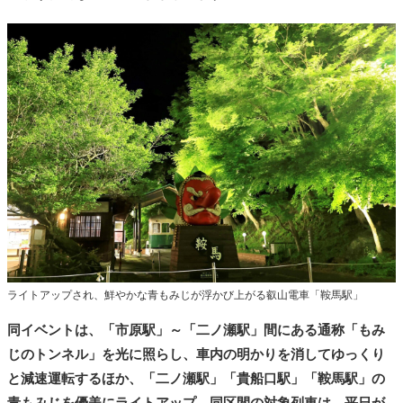
ライトアップされ、鮮やかな青もみじが浮かび上がる叡山電車「鞍馬駅」
同イベントは、「市原駅」～「二ノ瀬駅」間にある通称「もみ
じのトンネル」を光に照らし、車内の明かりを消してゆっくり
と減速運転するほか、「二ノ瀬駅」「貴船口駅」「鞍馬駅」の
青もみじを優美にライトアップ。同区間の対象列車は、平日が