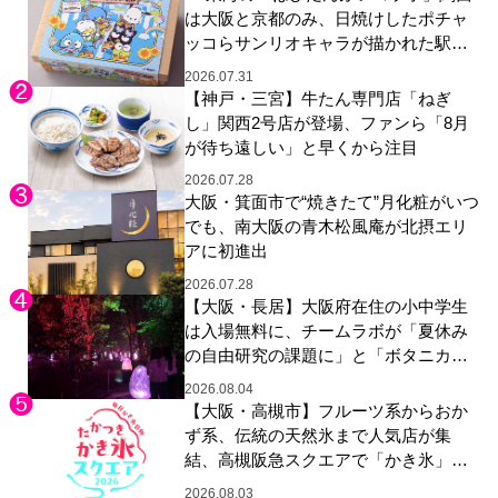
は大阪と京都のみ、日焼けしたポチャ
ッコらサンリオキャラが描かれた駅弁
やグッズが登場
2026.07.31
【神戸・三宮】牛たん専門店「ねぎ
し」関西2号店が登場、ファンら「8月
が待ち遠しい」と早くから注目
2026.07.28
大阪・箕面市で“焼きたて”月化粧がいつ
でも、南大阪の青木松風庵が北摂エリ
アに初進出
2026.07.28
【大阪・長居】大阪府在住の小中学生
は入場無料に、チームラボが「夏休み
の自由研究の課題に」と「ボタニカル
ガーデン 大阪」へ招待
2026.08.04
【大阪・高槻市】フルーツ系からおか
ず系、伝統の天然氷まで人気店が集
結、高槻阪急スクエアで「かき氷」祭
り
2026.08.03