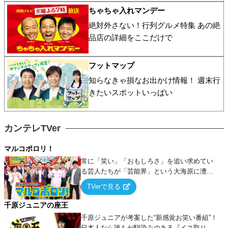
ちゃちゃ入れマンデー
絶対外さない！行列グルメ特集 あの絶
品店の詳細をここだけで
フットマップ
知らなきゃ損なお出かけ情報！ 週末行
きたいスポットいっぱい
カンテレTVer
マルコポロリ！
常に「笑い」「おもしろさ」を追い求めてい
る芸人たちが「芸能界」という大海原に漕ぎ
出でて、新たなオモシロ人間を発掘する！
TVerで見る
千原ジュニアの座王
千原ジュニアが考案した“新感覚お笑い番組”！
日本人なら誰もが馴染みのある『イス取りゲ