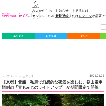
みよかからの「お知らせ」を見るには、
カンテレIDへの
新規登録
または
ログイン
が必要で
エンタメ
おでかけ
グルメ
カ
2026.06.05
トップページ
おでかけ
ン
【京都】貴船・鞍馬で幻想的な夜景を楽しむ、叡山電車
テ
恒例の「青もみじのライトアップ」が期間限定で開催
レ
公
式
エ
ン