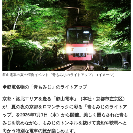
タ
メ
N
E
W
S
「
み
よ
か
」
叡山電車の夏の恒例イベント『青もみじのライトアップ』（イメージ）
◆叡電名物の「青もみじ」のライトアップ
京都・洛北エリアを走る「叡山電車」（本社：京都市左京区）
が、夏の夜の京都をロマンチックに彩る「青もみじのライトア
ップ」を2026年7月1日（水）から開催。美しく照らされた青も
みじを眺めながら、もみじのトンネルを抜けて貴船や鞍馬へと
向かう特別な電車の旅が楽しめます。