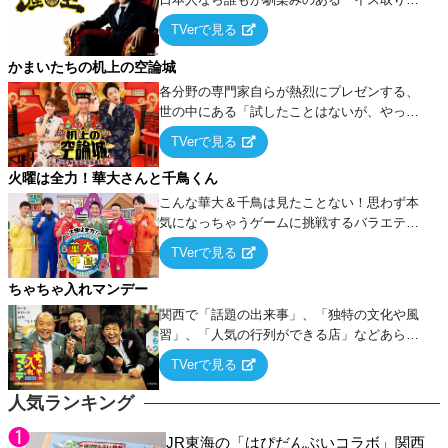
ーム』をベースに、大喜利・ギャグ・モノボ
TVerで見る
ケ・歌…など様々なお題で芸人がショートネ
タを競い合う！
かまいたちの机上の空論城
各分野の専門家自らが熱烈にプレゼンする、
世の中にある「試したことはないが、やって
みたらこうなる！…ハズ」という“机上の空
TVerで見る
論”に若手芸人らがカラダを張って挑む！
火曜は全力！華大さんと千鳥くん
こんな華大＆千鳥は見たことない！思わず本
気になっちゃうゲームに挑戦するバラエティ
ー！
TVerで見る
ちゃちゃ入れマンデー
関西で「話題の出来事」、「独特の文化や風
習」、「人気の行列ができる店」などあらゆ
るテーマについて好き放題にちゃちゃを入れ
TVerで見る
ていく関西色を前面に押し出したトークバラ
エティ番組！
人気ランキング
JR東海の「はぴだんぶいコラボ」関西