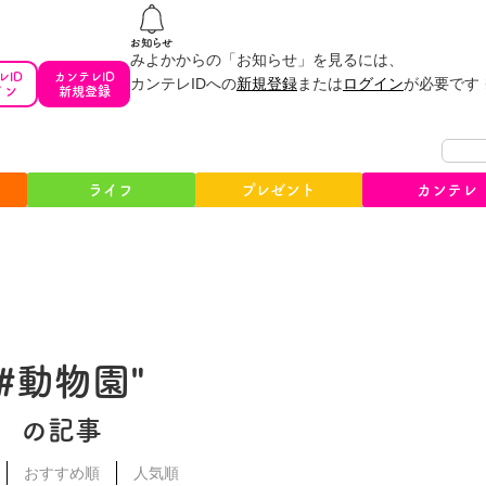
みよかからの「お知らせ」を見るには、
レID
カンテレID
カンテレIDへの
新規登録
または
ログイン
が必要です
イン
新規登録
ライフ
プレゼント
カンテレ
"#動物園"
の記事
おすすめ順
人気順