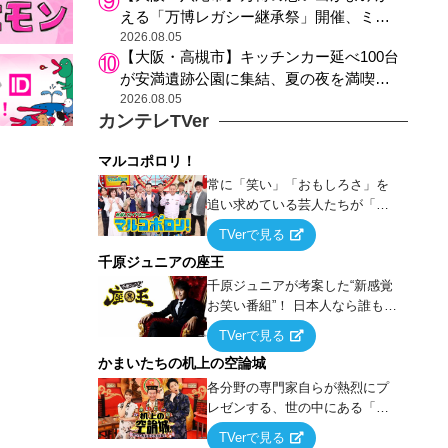
える「万博レガシー継承祭」開催、ミャ
クミャク登場、大屋根リング木材展示も
2026.08.05
【大阪・高槻市】キッチンカー延べ100台
が安満遺跡公園に集結、夏の夜を満喫す
る4日間のグルメイベント
2026.08.05
カンテレTVer
マルコポロリ！
常に「笑い」「おもしろさ」を
追い求めている芸人たちが「芸
能界」という大海原に漕ぎ出で
TVerで見る
て、新たなオモシロ人間を発掘
千原ジュニアの座王
する！
千原ジュニアが考案した“新感覚
お笑い番組”！ 日本人なら誰もが
馴染みのある『イス取りゲー
TVerで見る
ム』をベースに、大喜利・ギャ
かまいたちの机上の空論城
グ・モノボケ・歌…など様々な
お題で芸人がショートネタを競
各分野の専門家自らが熱烈にプ
い合う！
レゼンする、世の中にある「試
したことはないが、やってみた
TVerで見る
らこうなる！…ハズ」という“机