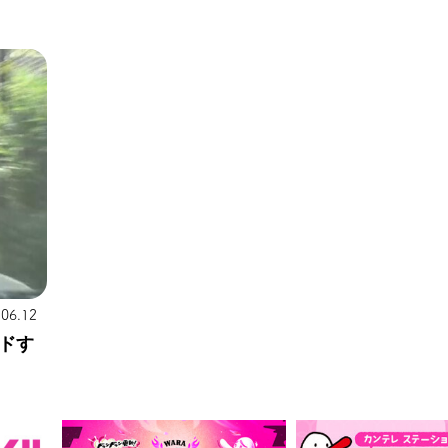
.06.12
ドす