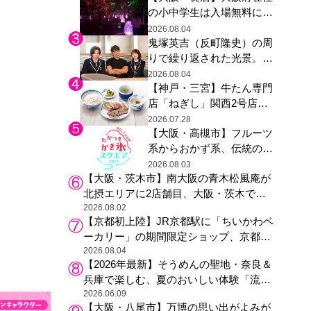
の小中学生は入場無料に、
た駅弁やグッズが登場
チームラボが「夏休みの自
2026.08.04
鬼塚英吉（反町隆史）の周
由研究の課題に」と「ボタ
りで繰り返された光景。ド
ニカルガーデン 大阪」へ招
ラマ『GTO』第３話で光っ
待
2026.08.04
【神戸・三宮】牛たん専門
た演出の巧みさ
店「ねぎし」関西2号店が
登場、ファンら「8月が待
2026.07.28
【大阪・高槻市】フルーツ
ち遠しい」と早くから注目
系からおかず系、伝統の天
然氷まで人気店が集結、高
2026.08.03
【大阪・茨木市】南大阪の青木松風庵が
槻阪急スクエアで「かき
北摂エリアに2店舗目、大阪・茨木で
氷」祭り
も“焼きたて”の月化粧が食べられる
2026.08.02
【京都初上陸】JR京都駅に「ちいかわベ
ーカリー」の期間限定ショップ、京都の
銘菓“おたべ”との限定コラボも
2026.08.04
【2026年最新】そうめんの聖地・奈良＆
兵庫で楽しむ、夏のおいしい体験「流し
そうめん体験」おすすめ3選
2026.06.09
【大阪・八尾市】万博の思い出がよみが