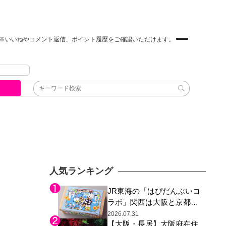
※いいねやコメント返信、ポイント履歴をご確認いただけます。
人気ランキング
JR東海の「はぴだんぶいコ
ラボ」関西は大阪と京都の
み、日焼けしたポチャッコ
2026.07.31
【大阪・長居】大阪府在住
らサンリオキャラが描かれ