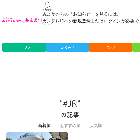
みよかからの「お知らせ」を見るには、
カンテレIDへの
新規登録
または
ログイン
が必要で
エンタメ
おでかけ
グルメ
"#JR"
の記事
新着順
おすすめ順
人気順