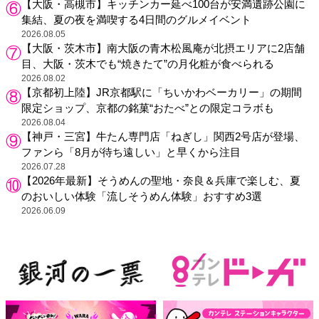
【大阪・高槻市】キッチンカー延べ100台が安満遺跡公園に
集結、夏の夜を満喫する4日間のグルメイベント
2026.08.05
【大阪・茨木市】南大阪の青木松風庵が北摂エリアに2店舗
目、大阪・茨木でも“焼きたて”の月化粧が食べられる
2026.08.02
【京都初上陸】JR京都駅に「ちいかわベーカリー」の期間
限定ショップ、京都の銘菓“おたべ”との限定コラボも
2026.08.04
【神戸・三宮】牛たん専門店「ねぎし」関西2号店が登場、
ファンら「8月が待ち遠しい」と早くから注目
2026.07.28
【2026年最新】そうめんの聖地・奈良＆兵庫で楽しむ、夏
のおいしい体験「流しそうめん体験」おすすめ3選
2026.06.09