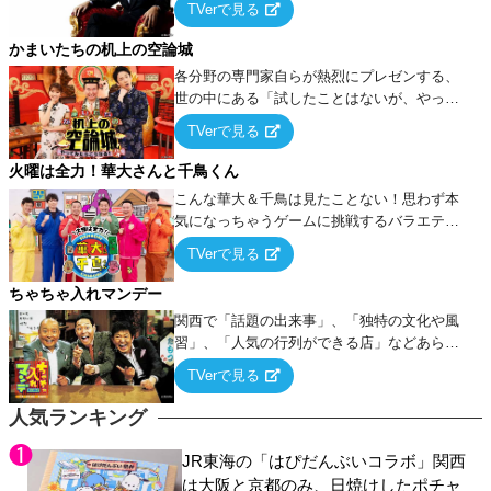
TVerで見る
ケ・歌…など様々なお題で芸人がショートネ
タを競い合う！
かまいたちの机上の空論城
各分野の専門家自らが熱烈にプレゼンする、
世の中にある「試したことはないが、やって
みたらこうなる！…ハズ」という“机上の空
TVerで見る
論”に若手芸人らがカラダを張って挑む！
火曜は全力！華大さんと千鳥くん
こんな華大＆千鳥は見たことない！思わず本
気になっちゃうゲームに挑戦するバラエティ
ー！
TVerで見る
ちゃちゃ入れマンデー
関西で「話題の出来事」、「独特の文化や風
習」、「人気の行列ができる店」などあらゆ
るテーマについて好き放題にちゃちゃを入れ
TVerで見る
ていく関西色を前面に押し出したトークバラ
エティ番組！
人気ランキング
JR東海の「はぴだんぶいコラボ」関西
は大阪と京都のみ、日焼けしたポチャ