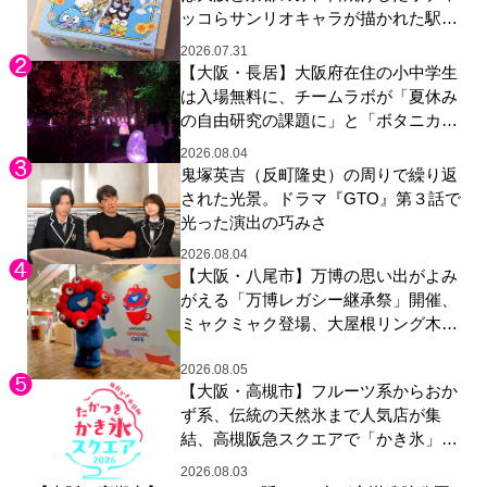
ッコらサンリオキャラが描かれた駅弁
やグッズが登場
2026.07.31
【大阪・長居】大阪府在住の小中学生
は入場無料に、チームラボが「夏休み
の自由研究の課題に」と「ボタニカル
ガーデン 大阪」へ招待
2026.08.04
鬼塚英吉（反町隆史）の周りで繰り返
された光景。ドラマ『GTO』第３話で
光った演出の巧みさ
2026.08.04
【大阪・八尾市】万博の思い出がよみ
がえる「万博レガシー継承祭」開催、
ミャクミャク登場、大屋根リング木材
展示も
2026.08.05
【大阪・高槻市】フルーツ系からおか
ず系、伝統の天然氷まで人気店が集
結、高槻阪急スクエアで「かき氷」祭
り
2026.08.03