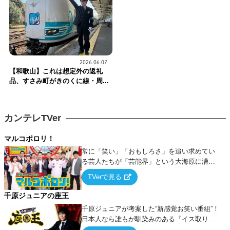
2026.06.07
【和歌山】これは想定外の返礼
品、すさみ町がきのくに線・周...
カンテレTVer
マルコポロリ！
常に「笑い」「おもしろさ」を追い求めてい
る芸人たちが「芸能界」という大海原に漕ぎ
出でて、新たなオモシロ人間を発掘する！
TVerで見る
千原ジュニアの座王
千原ジュニアが考案した“新感覚お笑い番組”！
日本人なら誰もが馴染みのある『イス取りゲ
ーム』をベースに、大喜利・ギャグ・モノボ