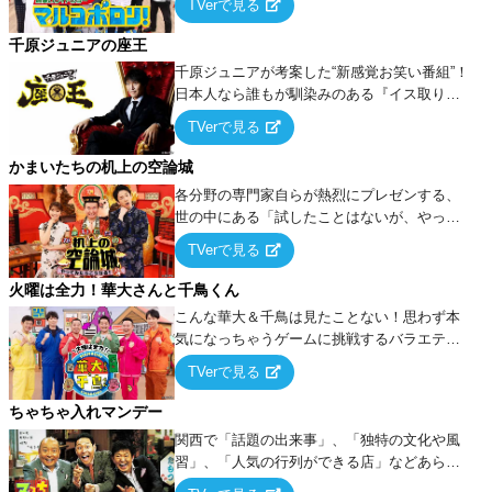
TVerで見る
千原ジュニアの座王
千原ジュニアが考案した“新感覚お笑い番組”！
日本人なら誰もが馴染みのある『イス取りゲ
ーム』をベースに、大喜利・ギャグ・モノボ
TVerで見る
ケ・歌…など様々なお題で芸人がショートネ
タを競い合う！
かまいたちの机上の空論城
各分野の専門家自らが熱烈にプレゼンする、
世の中にある「試したことはないが、やって
みたらこうなる！…ハズ」という“机上の空
TVerで見る
論”に若手芸人らがカラダを張って挑む！
火曜は全力！華大さんと千鳥くん
こんな華大＆千鳥は見たことない！思わず本
気になっちゃうゲームに挑戦するバラエティ
ー！
TVerで見る
ちゃちゃ入れマンデー
関西で「話題の出来事」、「独特の文化や風
習」、「人気の行列ができる店」などあらゆ
るテーマについて好き放題にちゃちゃを入れ