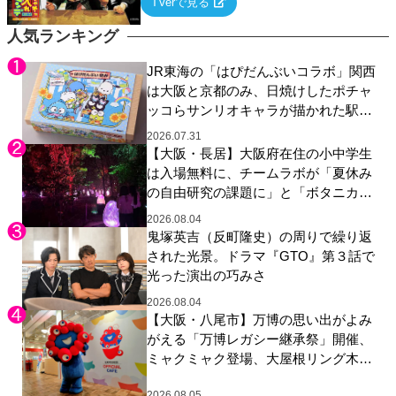
TVerで見る
ていく関西色を前面に押し出したトークバラ
エティ番組！
人気ランキング
JR東海の「はぴだんぶいコラボ」関西
は大阪と京都のみ、日焼けしたポチャ
ッコらサンリオキャラが描かれた駅弁
やグッズが登場
2026.07.31
【大阪・長居】大阪府在住の小中学生
は入場無料に、チームラボが「夏休み
の自由研究の課題に」と「ボタニカル
ガーデン 大阪」へ招待
2026.08.04
鬼塚英吉（反町隆史）の周りで繰り返
された光景。ドラマ『GTO』第３話で
光った演出の巧みさ
2026.08.04
【大阪・八尾市】万博の思い出がよみ
がえる「万博レガシー継承祭」開催、
ミャクミャク登場、大屋根リング木材
展示も
2026.08.05