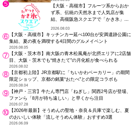
【大阪・高槻市】フルーツ系からおか
ず系、伝統の天然氷まで人気店が集
結、高槻阪急スクエアで「かき氷」祭
り
2026.08.03
【大阪・高槻市】キッチンカー延べ100台が安満遺跡公園に
集結、夏の夜を満喫する4日間のグルメイベント
2026.08.05
【大阪・茨木市】南大阪の青木松風庵が北摂エリアに2店舗
目、大阪・茨木でも“焼きたて”の月化粧が食べられる
2026.08.02
【京都初上陸】JR京都駅に「ちいかわベーカリー」の期間
限定ショップ、京都の銘菓“おたべ”との限定コラボも
2026.08.04
【神戸・三宮】牛たん専門店「ねぎし」関西2号店が登場、
ファンら「8月が待ち遠しい」と早くから注目
2026.07.28
【2026年最新】そうめんの聖地・奈良＆兵庫で楽しむ、夏
のおいしい体験「流しそうめん体験」おすすめ3選
2026.06.09