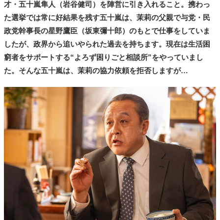
才・五十嵐隼人（岩谷健司）を陣営に引き入れること。携わっ
た選挙では常に好結果を残す五十嵐は、茉莉の父親で与党・民
政党幹事長の星野鷹臣（坂東彌十郎）のもとで仕事をしていま
したが、政界から追いやられた過去を持ちます。現在は生活困
窮者をサポートする“よろず困りごと相談所”をやっていまし
た。そんな五十嵐は、茉莉の協力依頼を拒否しますが…