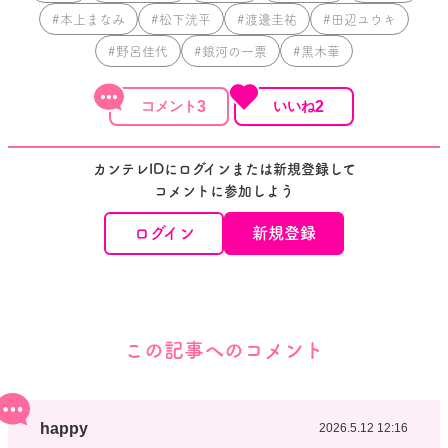
#本上まなみ
#松下洸平
#渡邊圭祐
#田辺ユウキ
#野呂佳代
#銀河の一票
#黒木華
3
2
カンテレIDにログインまたは新規登録して
コメントに参加しよう
ログイン
新規登録
この記事へのコメント
happy
2026.5.12 12:16