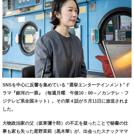
タ
メ
N
E
W
S
「
み
よ
か
」
SNSを中心に反響を集めている “選挙エンターテインメント”ド
ラマ『銀河の一票』（毎週月曜 午後10：00～／カンテレ・フ
ジテレビ系全国ネット）。その第４話が５月11日に放送されま
した。
大物政治家の父（坂東彌十郎）の不正を疑ったことで秘書の仕
事も家も失った星野茉莉（黒木華）が、出会ったスナックママ