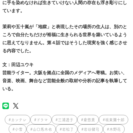
に手を染めなければ生きていけない人間の存在も浮き彫りにし
ています。
茉莉や五十嵐が「地獄」と表現したその場所の住人は、別のと
ころで自分たちだけが裕福に生きられる世界を築いているよう
に思えてなりません。第４話ではそうした現実を強く感じさせ
る内容でした。
文：田辺ユウキ
芸能ライター。大阪を拠点に全国のメディアへ寄稿。お笑い、
音楽、映画、舞台など芸能全般の取材や分析の記事を執筆して
いる。
#カンテレ
#ドラマ
#三浦透子
#倉悠貴
#坂東彌十郎
#小雪
#山口馬木也
#岩松了
#岩谷健司
#木野花