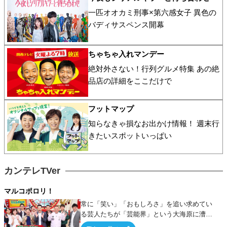
一匹オオカミ刑事×第六感女子 異色の
バディサスペンス開幕
ちゃちゃ入れマンデー
絶対外さない！行列グルメ特集 あの絶
品店の詳細をここだけで
フットマップ
知らなきゃ損なお出かけ情報！ 週末行
きたいスポットいっぱい
カンテレTVer
マルコポロリ！
常に「笑い」「おもしろさ」を追い求めてい
る芸人たちが「芸能界」という大海原に漕ぎ
出でて、新たなオモシロ人間を発掘する！