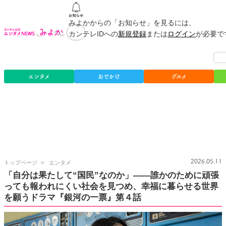
みよかからの「お知らせ」を見るには、
カンテレIDへの
新規登録
または
ログイン
が必要で
エンタメ
おでかけ
グルメ
カ
2026.05.11
トップページ
エンタメ
ン
「自分は果たして“国民”なのか」——誰かのために頑張
テ
っても報われにくい社会を見つめ、幸福に暮らせる世界
レ
公
を願うドラマ『銀河の一票』第４話
式
エ
ン