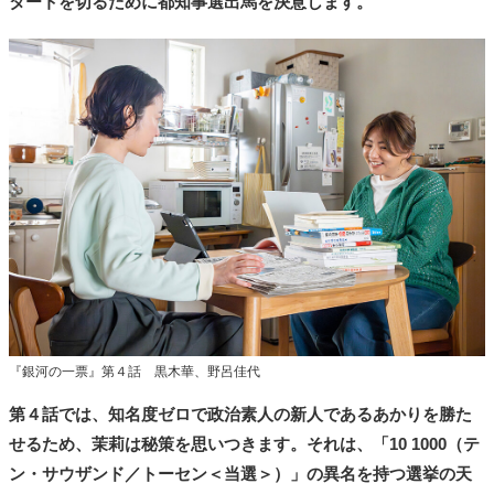
タートを切るために都知事選出馬を決意します。
『銀河の一票』第４話 黒木華、野呂佳代
第４話では、知名度ゼロで政治素人の新人であるあかりを勝た
せるため、茉莉は秘策を思いつきます。それは、「10 1000（テ
ン・サウザンド／トーセン＜当選＞）」の異名を持つ選挙の天