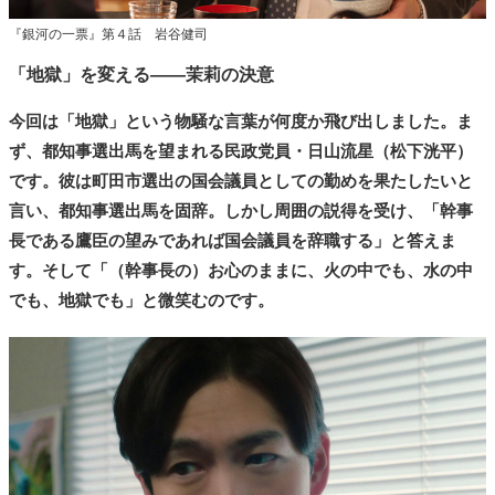
『銀河の一票』第４話 岩谷健司
「地獄」を変える――茉莉の決意
今回は「地獄」という物騒な言葉が何度か飛び出しました。ま
ず、都知事選出馬を望まれる民政党員・日山流星（松下洸平）
です。彼は町田市選出の国会議員としての勤めを果たしたいと
言い、都知事選出馬を固辞。しかし周囲の説得を受け、「幹事
長である鷹臣の望みであれば国会議員を辞職する」と答えま
す。そして「（幹事長の）お心のままに、火の中でも、水の中
でも、地獄でも」と微笑むのです。