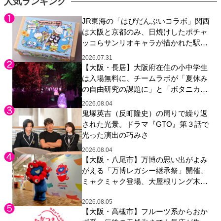
人気ランキング
JR東海の「はぴだんぶいコラボ」関西
は大阪と京都のみ、日焼けしたポチャ
ッコらサンリオキャラが描かれた駅弁
やグッズが登場
2026.07.31
【大阪・長居】大阪府在住の小中学生
は入場無料に、チームラボが「夏休み
の自由研究の課題に」と「ボタニカル
ガーデン 大阪」へ招待
2026.08.04
鬼塚英吉（反町隆史）の周りで繰り返
された光景。ドラマ『GTO』第３話で
光った演出の巧みさ
2026.08.04
【大阪・八尾市】万博の思い出がよみ
がえる「万博レガシー継承祭」開催、
ミャクミャク登場、大屋根リング木材
展示も
2026.08.05
【大阪・高槻市】フルーツ系からおか