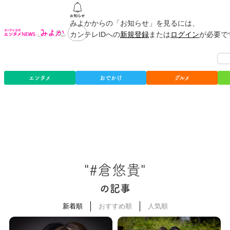
みよかからの「お知らせ」を見るには、
カンテレIDへの
新規登録
または
ログイン
が必要で
エンタメ
おでかけ
グルメ
"#倉悠貴"
の記事
新着順
おすすめ順
人気順