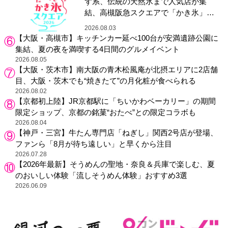
ず系、伝統の天然氷まで人気店が集
結、高槻阪急スクエアで「かき氷」祭
り
2026.08.03
【大阪・高槻市】キッチンカー延べ100台が安満遺跡公園に
集結、夏の夜を満喫する4日間のグルメイベント
2026.08.05
【大阪・茨木市】南大阪の青木松風庵が北摂エリアに2店舗
目、大阪・茨木でも“焼きたて”の月化粧が食べられる
2026.08.02
【京都初上陸】JR京都駅に「ちいかわベーカリー」の期間
限定ショップ、京都の銘菓“おたべ”との限定コラボも
2026.08.04
【神戸・三宮】牛たん専門店「ねぎし」関西2号店が登場、
ファンら「8月が待ち遠しい」と早くから注目
2026.07.28
【2026年最新】そうめんの聖地・奈良＆兵庫で楽しむ、夏
のおいしい体験「流しそうめん体験」おすすめ3選
2026.06.09