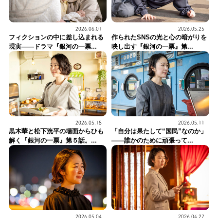
2026.06.01
2026.05.25
フィクションの中に差し込まれる
作られたSNSの光と心の暗がりを
現実——ドラマ『銀河の一票...
映し出す『銀河の一票』第...
2026.05.18
2026.05.11
黒木華と松下洸平の場面からひも
「自分は果たして“国民”なのか」
解く『銀河の一票』第５話。...
——誰かのために頑張って...
2026.05.04
2026.04.27