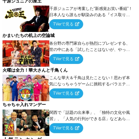
千原ジュニアの座王
千原ジュニアが考案した“新感覚お笑い番組”！
日本人なら誰もが馴染みのある『イス取りゲ
ーム』をベースに、大喜利・ギャグ・モノボ
TVerで見る
ケ・歌…など様々なお題で芸人がショートネ
タを競い合う！
かまいたちの机上の空論城
各分野の専門家自らが熱烈にプレゼンする、
世の中にある「試したことはないが、やって
みたらこうなる！…ハズ」という“机上の空
TVerで見る
論”に若手芸人らがカラダを張って挑む！
火曜は全力！華大さんと千鳥くん
こんな華大＆千鳥は見たことない！思わず本
気になっちゃうゲームに挑戦するバラエティ
ー！
TVerで見る
ちゃちゃ入れマンデー
関西で「話題の出来事」、「独特の文化や風
習」、「人気の行列ができる店」などあらゆ
るテーマについて好き放題にちゃちゃを入れ
TVerで見る
ていく関西色を前面に押し出したトークバラ
エティ番組！