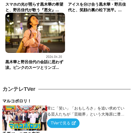
スマホの光が照らす黒木華の希望
アイスを分け合う黒木華・野呂佳
と、野呂佳代が歌う『悪女』...
代と、笑顔の裏の松下洸平。...
2026.04.20
黒木華と野呂佳代の会話に思わず
涙。ピンクのスーツとリンゴ...
カンテレTVer
マルコポロリ！
常に「笑い」「おもしろさ」を追い求めてい
る芸人たちが「芸能界」という大海原に漕ぎ
出でて、新たなオモシロ人間を発掘する！
TVerで見る