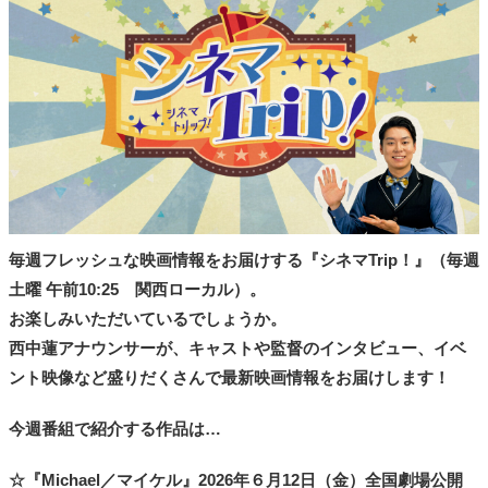
タ
メ
N
E
W
S
「
み
よ
か
」
毎週フレッシュな映画情報をお届けする『シネマTrip！』（毎週
土曜 午前10:25 関西ローカル）。
お楽しみいただいているでしょうか。
西中蓮アナウンサーが、キャストや監督のインタビュー、イベ
ント映像など盛りだくさんで最新映画情報をお届けします！
今週番組で紹介する作品は…
☆『Michael／マイケル』2026年６月12日（金）全国劇場公開