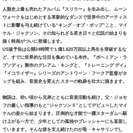
人類史上最も売れたアルバム『スリラー』を生み出し、ムーン
ウォークをはじめとする革新的なダンスで世界中のアーティス
トに影響を与え続けている“キング・オブ・ポップ”こと、マイ
ケル・ジャクソン。その知られざる若き日々と伝説の始まりを
描く映画がついに登場します。
US版予告は公開24時間で１億1,620万回以上再生を突破するな
ど、すでに世界的な注目を集めている本作。『ボヘミアン・ラ
プソディ』製作のグレアム・キングと、『トレーニング デイ』
『イコライザー』シリーズのアントワーン・フークア監督がタ
ッグを組み、音楽史を変えたスターの軌跡を壮大に描きます。
物語は、幼い頃から兄弟とともに音楽活動を続け、父・ジョセ
フの厳しい指導のもと“ジャクソン５”としてデビューしたマイ
ケルの姿から始まります。圧倒的な才能で一躍スターダムへ駆
け上がる一方で、少年としての孤独やプレッシャーにも直面し
ていきます。そんな彼を支え続けたのが母・キャサリンでし