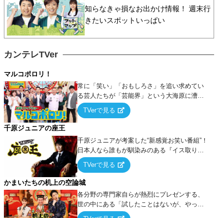
知らなきゃ損なお出かけ情報！ 週末行
きたいスポットいっぱい
カンテレTVer
マルコポロリ！
常に「笑い」「おもしろさ」を追い求めてい
る芸人たちが「芸能界」という大海原に漕ぎ
出でて、新たなオモシロ人間を発掘する！
TVerで見る
千原ジュニアの座王
千原ジュニアが考案した“新感覚お笑い番組”！
日本人なら誰もが馴染みのある『イス取りゲ
ーム』をベースに、大喜利・ギャグ・モノボ
TVerで見る
ケ・歌…など様々なお題で芸人がショートネ
タを競い合う！
かまいたちの机上の空論城
各分野の専門家自らが熱烈にプレゼンする、
世の中にある「試したことはないが、やって
みたらこうなる！…ハズ」という“机上の空