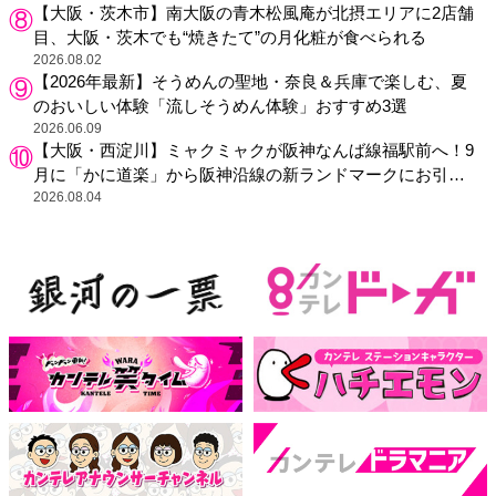
【大阪・茨木市】南大阪の青木松風庵が北摂エリアに2店舗
目、大阪・茨木でも“焼きたて”の月化粧が食べられる
2026.08.02
【2026年最新】そうめんの聖地・奈良＆兵庫で楽しむ、夏
のおいしい体験「流しそうめん体験」おすすめ3選
2026.06.09
【大阪・西淀川】ミャクミャクが阪神なんば線福駅前へ！9
月に「かに道楽」から阪神沿線の新ランドマークにお引っ
越し
2026.08.04