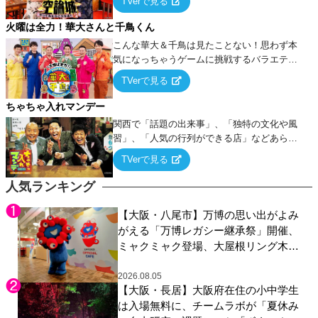
TVerで見る
論”に若手芸人らがカラダを張って挑む！
火曜は全力！華大さんと千鳥くん
こんな華大＆千鳥は見たことない！思わず本
気になっちゃうゲームに挑戦するバラエティ
ー！
TVerで見る
ちゃちゃ入れマンデー
関西で「話題の出来事」、「独特の文化や風
習」、「人気の行列ができる店」などあらゆ
るテーマについて好き放題にちゃちゃを入れ
TVerで見る
ていく関西色を前面に押し出したトークバラ
エティ番組！
人気ランキング
【大阪・八尾市】万博の思い出がよみ
がえる「万博レガシー継承祭」開催、
ミャクミャク登場、大屋根リング木材
展示も
2026.08.05
【大阪・長居】大阪府在住の小中学生
は入場無料に、チームラボが「夏休み