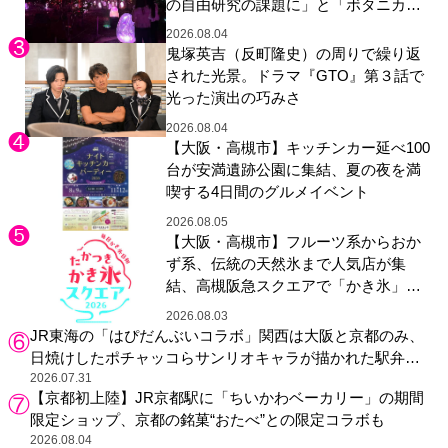
の自由研究の課題に」と「ボタニカル
ガーデン 大阪」へ招待
2026.08.04
鬼塚英吉（反町隆史）の周りで繰り返
された光景。ドラマ『GTO』第３話で
光った演出の巧みさ
2026.08.04
【大阪・高槻市】キッチンカー延べ100
台が安満遺跡公園に集結、夏の夜を満
喫する4日間のグルメイベント
2026.08.05
【大阪・高槻市】フルーツ系からおか
ず系、伝統の天然氷まで人気店が集
結、高槻阪急スクエアで「かき氷」祭
り
2026.08.03
JR東海の「はぴだんぶいコラボ」関西は大阪と京都のみ、
日焼けしたポチャッコらサンリオキャラが描かれた駅弁や
グッズが登場
2026.07.31
【京都初上陸】JR京都駅に「ちいかわベーカリー」の期間
限定ショップ、京都の銘菓“おたべ”との限定コラボも
2026.08.04