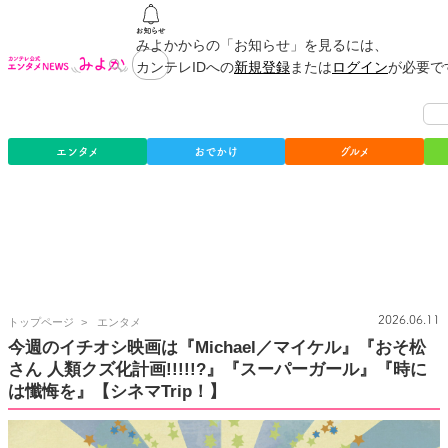
みよかからの「お知らせ」を見るには、
カンテレIDへの
新規登録
または
ログイン
が必要で
エンタメ
おでかけ
グルメ
カ
2026.06.11
トップページ
エンタメ
ン
今週のイチオシ映画は『Michael／マイケル』『おそ松
テ
さん 人類クズ化計画!!!!!?』『スーパーガール』『時に
レ
公
は懺悔を』【シネマTrip！】
式
エ
ン