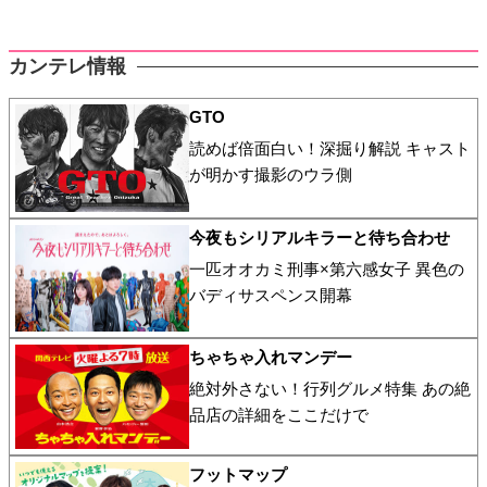
カンテレ情報
GTO
読めば倍面白い！深掘り解説 キャスト
が明かす撮影のウラ側
今夜もシリアルキラーと待ち合わせ
一匹オオカミ刑事×第六感女子 異色の
バディサスペンス開幕
ちゃちゃ入れマンデー
絶対外さない！行列グルメ特集 あの絶
品店の詳細をここだけで
フットマップ