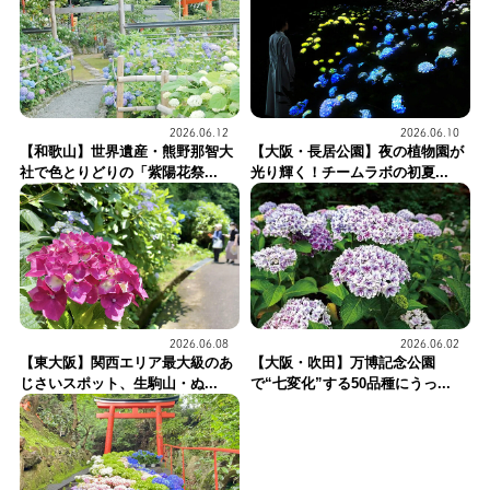
2026.06.12
2026.06.10
【和歌山】世界遺産・熊野那智大
【大阪・長居公園】夜の植物園が
社で色とりどりの「紫陽花祭...
光り輝く！チームラボの初夏...
2026.06.08
2026.06.02
【東大阪】関西エリア最大級のあ
【大阪・吹田】万博記念公園
じさいスポット、生駒山・ぬ...
で“七変化”する50品種にうっ...