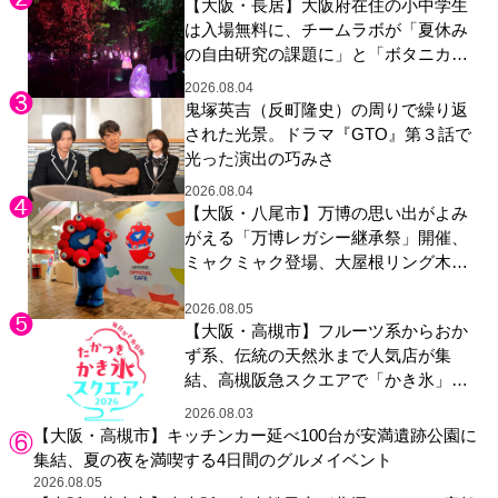
【大阪・長居】大阪府在住の小中学生
は入場無料に、チームラボが「夏休み
の自由研究の課題に」と「ボタニカル
ガーデン 大阪」へ招待
2026.08.04
鬼塚英吉（反町隆史）の周りで繰り返
された光景。ドラマ『GTO』第３話で
光った演出の巧みさ
2026.08.04
【大阪・八尾市】万博の思い出がよみ
がえる「万博レガシー継承祭」開催、
ミャクミャク登場、大屋根リング木材
展示も
2026.08.05
【大阪・高槻市】フルーツ系からおか
ず系、伝統の天然氷まで人気店が集
結、高槻阪急スクエアで「かき氷」祭
り
2026.08.03
【大阪・高槻市】キッチンカー延べ100台が安満遺跡公園に
集結、夏の夜を満喫する4日間のグルメイベント
2026.08.05