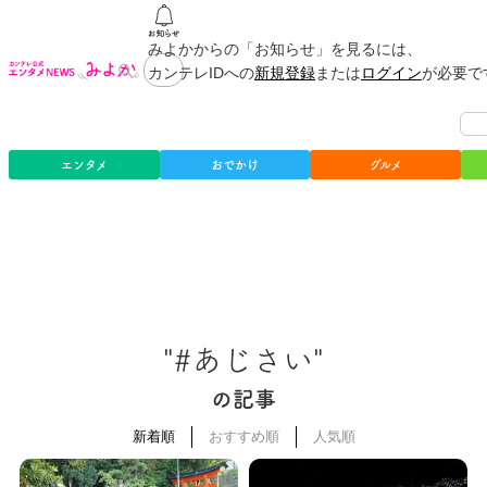
みよかからの「お知らせ」を見るには、
カンテレIDへの
新規登録
または
ログイン
が必要で
エンタメ
おでかけ
グルメ
"#あじさい"
の記事
新着順
おすすめ順
人気順