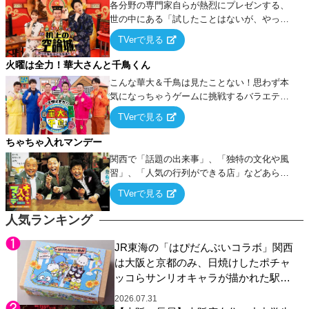
各分野の専門家自らが熱烈にプレゼンする、
世の中にある「試したことはないが、やって
みたらこうなる！…ハズ」という“机上の空
TVerで見る
論”に若手芸人らがカラダを張って挑む！
火曜は全力！華大さんと千鳥くん
こんな華大＆千鳥は見たことない！思わず本
気になっちゃうゲームに挑戦するバラエティ
ー！
TVerで見る
ちゃちゃ入れマンデー
関西で「話題の出来事」、「独特の文化や風
習」、「人気の行列ができる店」などあらゆ
るテーマについて好き放題にちゃちゃを入れ
TVerで見る
ていく関西色を前面に押し出したトークバラ
エティ番組！
人気ランキング
JR東海の「はぴだんぶいコラボ」関西
は大阪と京都のみ、日焼けしたポチャ
ッコらサンリオキャラが描かれた駅弁
やグッズが登場
2026.07.31