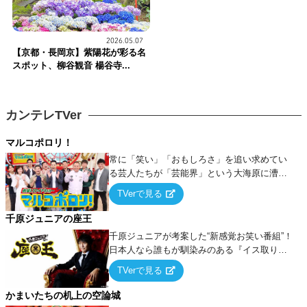
2026.05.07
【京都・長岡京】紫陽花が彩る名
スポット、柳谷観音 楊谷寺...
カンテレTVer
マルコポロリ！
常に「笑い」「おもしろさ」を追い求めてい
る芸人たちが「芸能界」という大海原に漕ぎ
出でて、新たなオモシロ人間を発掘する！
TVerで見る
千原ジュニアの座王
千原ジュニアが考案した“新感覚お笑い番組”！
日本人なら誰もが馴染みのある『イス取りゲ
ーム』をベースに、大喜利・ギャグ・モノボ
TVerで見る
ケ・歌…など様々なお題で芸人がショートネ
タを競い合う！
かまいたちの机上の空論城