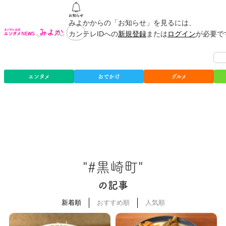
みよかからの「お知らせ」を見るには、
カンテレIDへの
新規登録
または
ログイン
が必要で
エンタメ
おでかけ
グルメ
"#黒崎町"
の記事
新着順
おすすめ順
人気順