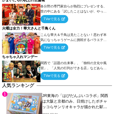
各分野の専門家自らが熱烈にプレゼンする、
世の中にある「試したことはないが、やって
みたらこうなる！…ハズ」という“机上の空
TVerで見る
論”に若手芸人らがカラダを張って挑む！
火曜は全力！華大さんと千鳥くん
こんな華大＆千鳥は見たことない！思わず本
気になっちゃうゲームに挑戦するバラエティ
ー！
TVerで見る
ちゃちゃ入れマンデー
関西で「話題の出来事」、「独特の文化や風
習」、「人気の行列ができる店」などあらゆ
るテーマについて好き放題にちゃちゃを入れ
TVerで見る
ていく関西色を前面に押し出したトークバラ
エティ番組！
人気ランキング
JR東海の「はぴだんぶいコラボ」関西
は大阪と京都のみ、日焼けしたポチャ
ッコらサンリオキャラが描かれた駅弁
やグッズが登場