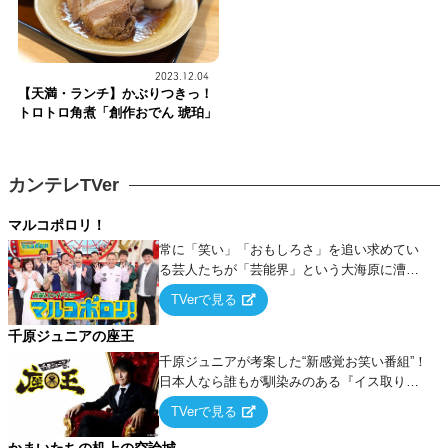
2023.12.04
【天満・ランチ】かぶりつきっ！
トロトロ角煮「創作おでん 琥珀」
カンテレTVer
マルコポロリ！
常に「笑い」「おもしろさ」を追い求めてい
る芸人たちが「芸能界」という大海原に漕ぎ
出でて、新たなオモシロ人間を発掘する！
TVerで見る
千原ジュニアの座王
千原ジュニアが考案した“新感覚お笑い番組”！
日本人なら誰もが馴染みのある『イス取りゲ
ーム』をベースに、大喜利・ギャグ・モノボ
TVerで見る
ケ・歌…など様々なお題で芸人がショートネ
タを競い合う！
かまいたちの机上の空論城