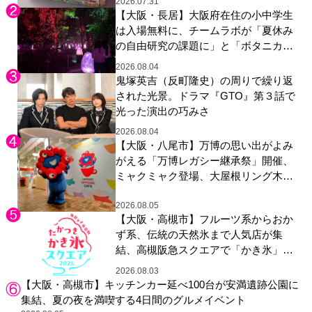
2026.07.31
【大阪・長居】大阪府在住の小中学生
は入場無料に、チームラボが「夏休み
の自由研究の課題に」と「ボタニカル
ガーデン 大阪」へ招待
2026.08.04
鬼塚英吉（反町隆史）の周りで繰り返
された光景。ドラマ『GTO』第３話で
光った演出の巧みさ
2026.08.04
【大阪・八尾市】万博の思い出がよみ
がえる「万博レガシー継承祭」開催、
ミャクミャク登場、大屋根リング木材
展示も
2026.08.05
【大阪・高槻市】フルーツ系からおか
ず系、伝統の天然氷まで人気店が集
結、高槻阪急スクエアで「かき氷」祭
り
2026.08.03
【大阪・高槻市】キッチンカー延べ100台が安満遺跡公園に
集結、夏の夜を満喫する4日間のグルメイベント