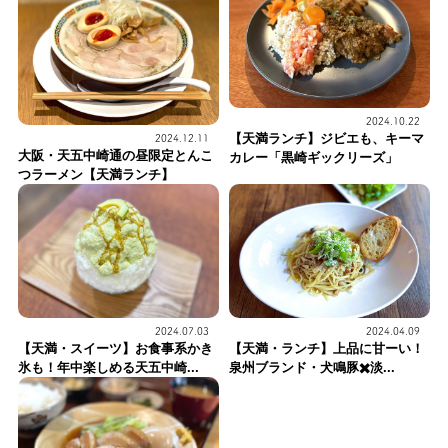
2024.10.22
【天満ランチ】ジビエも、キーマ
2024.12.11
大阪・天五中崎通の昼限定とんこ
カレー「黒崎ギックリーズ」
つラーメン【天満ランチ】
2024.07.03
2024.04.09
【天満・スイーツ】お食事系かき
【天満・ランチ】上品に甘ーい！
氷も！年中楽しめる天五中崎...
泉州ブランド・犬鳴豚✖️淡...