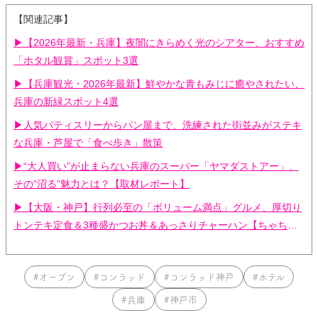
【関連記事】
▶【2026年最新・兵庫】夜闇にきらめく光のシアター、おすすめ
「ホタル観賞」スポット3選
▶【兵庫観光・2026年最新】鮮やかな青もみじに癒やされたい、
兵庫の新緑スポット4選
▶人気パティスリーからパン屋まで、洗練された街並みがステキ
な兵庫・芦屋で「食べ歩き」散策
▶“大人買い”が止まらない兵庫のスーパー「ヤマダストアー」、
その“沼る”魅力とは？【取材レポート】
▶【大阪・神戸】行列必至の「ボリューム満点」グルメ、厚切り
トンテキ定食＆3種盛かつお丼＆あっさりチャーハン【ちゃちゃ
入れマンデー】
#オープン
#コンラッド
#コンラッド神戸
#ホテル
#兵庫
#神戸市