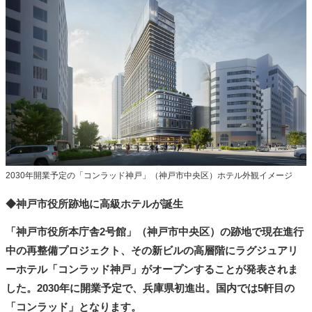
タ
メ
N
E
W
S
「
み
よ
か
」
2030年開業予定の「コンラッド神戸」（神戸市中央区）ホテル外観イメージ
◆神戸市役所跡地に高級ホテルが誕生
「神戸市役所本庁舎2号館」（神戸市中央区）の跡地で現在進行
中の再整備プロジェクト、その新ビルの高層階にラグジュアリ
ーホテル「コンラッド神戸」がオープンすることが発表されま
した。2030年に開業予定で、兵庫県初進出。国内では5軒目の
「コンラッド」となります。