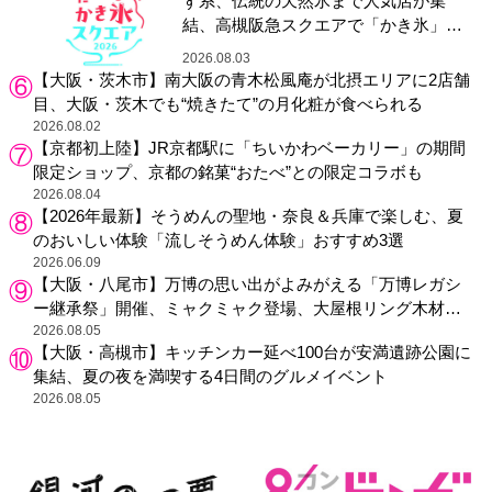
ず系、伝統の天然氷まで人気店が集
結、高槻阪急スクエアで「かき氷」祭
り
2026.08.03
【大阪・茨木市】南大阪の青木松風庵が北摂エリアに2店舗
目、大阪・茨木でも“焼きたて”の月化粧が食べられる
2026.08.02
【京都初上陸】JR京都駅に「ちいかわベーカリー」の期間
限定ショップ、京都の銘菓“おたべ”との限定コラボも
2026.08.04
【2026年最新】そうめんの聖地・奈良＆兵庫で楽しむ、夏
のおいしい体験「流しそうめん体験」おすすめ3選
2026.06.09
【大阪・八尾市】万博の思い出がよみがえる「万博レガシ
ー継承祭」開催、ミャクミャク登場、大屋根リング木材展
示も
2026.08.05
【大阪・高槻市】キッチンカー延べ100台が安満遺跡公園に
集結、夏の夜を満喫する4日間のグルメイベント
2026.08.05