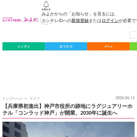
みよかからの「お知らせ」を見るには、
カンテレIDへの
新規登録
または
ログイン
が必要で
エンタメ
おでかけ
グルメ
カ
2026.06.13
トップページ
ライフ
ン
【兵庫県初進出】神戸市役所の跡地にラグジュアリーホ
テ
テル「コンラッド神戸」が開業、2030年に誕生へ
レ
公
式
エ
ン