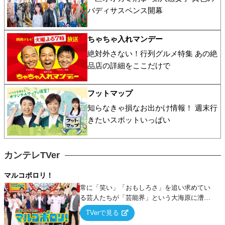
バディサスペンス開幕
ちゃちゃ入れマンデー
絶対外さない！行列グルメ特集 あの絶
品店の詳細をここだけで
フットマップ
知らなきゃ損なお出かけ情報！ 週末行
きたいスポットいっぱい
カンテレTVer
マルコポロリ！
常に「笑い」「おもしろさ」を追い求めてい
る芸人たちが「芸能界」という大海原に漕ぎ
出でて、新たなオモシロ人間を発掘する！
TVerで見る