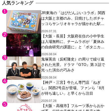
エティ番組！
人気ランキング
JR東海の「はぴだんぶいコラボ」関西
は大阪と京都のみ、日焼けしたポチャ
ッコらサンリオキャラが描かれた駅弁
やグッズが登場
2026.07.31
【大阪・長居】大阪府在住の小中学生
は入場無料に、チームラボが「夏休み
の自由研究の課題に」と「ボタニカル
ガーデン 大阪」へ招待
2026.08.04
鬼塚英吉（反町隆史）の周りで繰り返
された光景。ドラマ『GTO』第３話で
光った演出の巧みさ
2026.08.04
【神戸・三宮】牛たん専門店「ねぎ
し」関西2号店が登場、ファンら「8月
が待ち遠しい」と早くから注目
2026.07.28
【大阪・高槻市】フルーツ系からおか