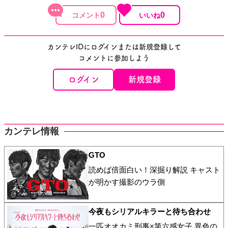
0
0
カンテレIDにログインまたは新規登録して
コメントに参加しよう
ログイン
新規登録
カンテレ情報
GTO
読めば倍面白い！深掘り解説 キャスト
が明かす撮影のウラ側
今夜もシリアルキラーと待ち合わせ
一匹オオカミ刑事×第六感女子 異色の