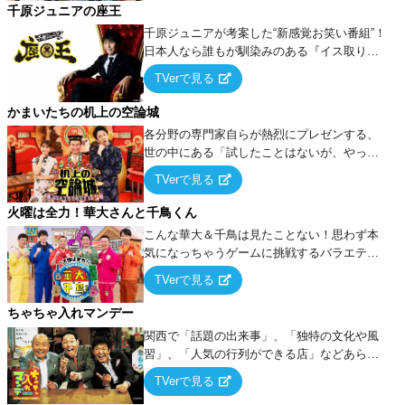
千原ジュニアの座王
千原ジュニアが考案した“新感覚お笑い番組”！
日本人なら誰もが馴染みのある『イス取りゲ
ーム』をベースに、大喜利・ギャグ・モノボ
TVerで見る
ケ・歌…など様々なお題で芸人がショートネ
タを競い合う！
かまいたちの机上の空論城
各分野の専門家自らが熱烈にプレゼンする、
世の中にある「試したことはないが、やって
みたらこうなる！…ハズ」という“机上の空
TVerで見る
論”に若手芸人らがカラダを張って挑む！
火曜は全力！華大さんと千鳥くん
こんな華大＆千鳥は見たことない！思わず本
気になっちゃうゲームに挑戦するバラエティ
ー！
TVerで見る
ちゃちゃ入れマンデー
関西で「話題の出来事」、「独特の文化や風
習」、「人気の行列ができる店」などあらゆ
るテーマについて好き放題にちゃちゃを入れ
TVerで見る
ていく関西色を前面に押し出したトークバラ