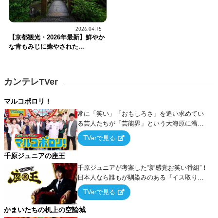
2026.04.15
【京都観光・2026年最新】鮮やか
な青もみじに癒やされた...
カンテレTVer
マルコポロリ！
常に「笑い」「おもしろさ」を追い求めてい
る芸人たちが「芸能界」という大海原に漕ぎ
出でて、新たなオモシロ人間を発掘する！
TVerで見る
千原ジュニアの座王
千原ジュニアが考案した“新感覚お笑い番組”！
日本人なら誰もが馴染みのある『イス取りゲ
ーム』をベースに、大喜利・ギャグ・モノボ
TVerで見る
ケ・歌…など様々なお題で芸人がショートネ
タを競い合う！
かまいたちの机上の空論城