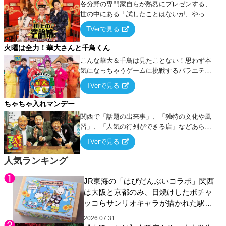
各分野の専門家自らが熱烈にプレゼンする、
世の中にある「試したことはないが、やって
みたらこうなる！…ハズ」という“机上の空
TVerで見る
論”に若手芸人らがカラダを張って挑む！
火曜は全力！華大さんと千鳥くん
こんな華大＆千鳥は見たことない！思わず本
気になっちゃうゲームに挑戦するバラエティ
ー！
TVerで見る
ちゃちゃ入れマンデー
関西で「話題の出来事」、「独特の文化や風
習」、「人気の行列ができる店」などあらゆ
るテーマについて好き放題にちゃちゃを入れ
TVerで見る
ていく関西色を前面に押し出したトークバラ
エティ番組！
人気ランキング
JR東海の「はぴだんぶいコラボ」関西
は大阪と京都のみ、日焼けしたポチャ
ッコらサンリオキャラが描かれた駅弁
やグッズが登場
2026.07.31