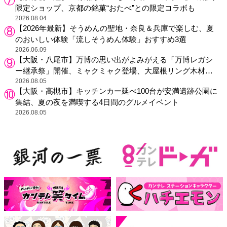
限定ショップ、京都の銘菓“おたべ”との限定コラボも
2026.08.04
【2026年最新】そうめんの聖地・奈良＆兵庫で楽しむ、夏
のおいしい体験「流しそうめん体験」おすすめ3選
2026.06.09
【大阪・八尾市】万博の思い出がよみがえる「万博レガシ
ー継承祭」開催、ミャクミャク登場、大屋根リング木材展
示も
2026.08.05
【大阪・高槻市】キッチンカー延べ100台が安満遺跡公園に
集結、夏の夜を満喫する4日間のグルメイベント
2026.08.05