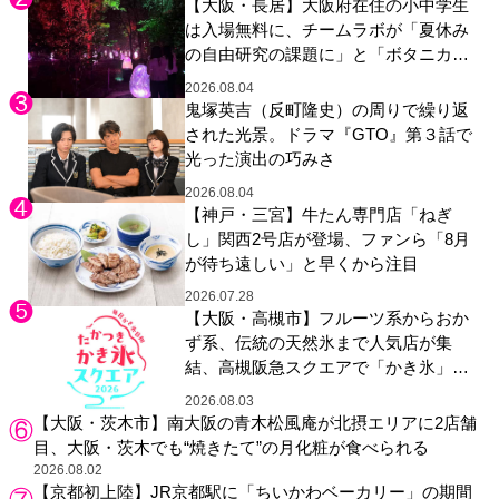
【大阪・長居】大阪府在住の小中学生
は入場無料に、チームラボが「夏休み
の自由研究の課題に」と「ボタニカル
ガーデン 大阪」へ招待
2026.08.04
鬼塚英吉（反町隆史）の周りで繰り返
された光景。ドラマ『GTO』第３話で
光った演出の巧みさ
2026.08.04
【神戸・三宮】牛たん専門店「ねぎ
し」関西2号店が登場、ファンら「8月
が待ち遠しい」と早くから注目
2026.07.28
【大阪・高槻市】フルーツ系からおか
ず系、伝統の天然氷まで人気店が集
結、高槻阪急スクエアで「かき氷」祭
り
2026.08.03
【大阪・茨木市】南大阪の青木松風庵が北摂エリアに2店舗
目、大阪・茨木でも“焼きたて”の月化粧が食べられる
2026.08.02
【京都初上陸】JR京都駅に「ちいかわベーカリー」の期間