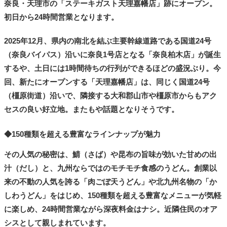
奈良・天理市の「ステーキガスト天理嘉幡店」跡にオープン。
初日から24時間営業となります。
2025年12月、県内の南北を結ぶ主要幹線道路である国道24号
（奈良バイパス）沿いに奈良1号店となる「奈良柏木店」が誕生
するや、土日には1時間待ちの行列ができるほどの盛況ぶり。今
回、新たにオープンする「天理嘉幡店」は、同じく国道24号
（橿原街道）沿いで、隣接する大和郡山市や橿原市からもアク
セスの良い好立地。またもや話題となりそうです。
◆150種類を超える豊富なラインナップが魅力
その人気の秘密は、鯖（さば）や昆布の旨味が効いた甘めの出
汁（だし）と、九州ならではのモチモチ食感のうどん。創業以
来の不動の人気を誇る「肉ごぼ天うどん」や北九州名物の「か
しわうどん」をはじめ、150種類を超える豊富なメニューが気軽
に楽しめ、24時間営業ながら深夜料金はナシ。近隣住民のオア
シスとして親しまれています。