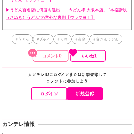
ーうどん”【ウラマヨ！】
▶うどん百名店に何度も選出…「うどん棒 大阪本店」 “本格讃岐
（さぬき）うどん”の意外な裏側【ウラマヨ！】
#うどん
#グルメ
#天理
#奈良
#資さんうどん
0
1
カンテレIDにログインまたは新規登録して
コメントに参加しよう
ログイン
新規登録
カンテレ情報