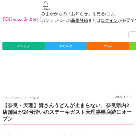
みよかからの「お知らせ」を見るには、
カンテレIDへの
新規登録
または
ログイン
が必要で
エンタメ
おでかけ
グルメ
カ
2026.05.23
トップページ
グルメ
ン
【奈良・天理】資さんうどんが止まらない、奈良県内2
テ
店舗目が24号沿いのステーキガスト天理嘉幡店跡にオー
レ
公
プン
式
エ
ン