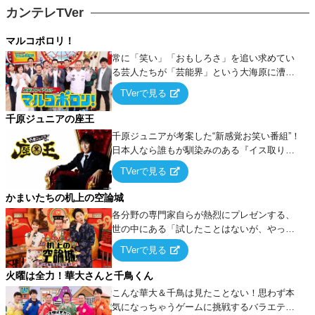
カンテレTVer
マルコポロリ！
常に「笑い」「おもしろさ」を追い求めてい
る芸人たちが「芸能界」という大海原に漕ぎ
出でて、新たなオモシロ人間を発掘する！
TVerで見る
千原ジュニアの座王
千原ジュニアが考案した“新感覚お笑い番組”！
日本人なら誰もが馴染みのある『イス取りゲ
ーム』をベースに、大喜利・ギャグ・モノボ
TVerで見る
ケ・歌…など様々なお題で芸人がショートネ
タを競い合う！
かまいたちの机上の空論城
各分野の専門家自らが熱烈にプレゼンする、
世の中にある「試したことはないが、やって
みたらこうなる！…ハズ」という“机上の空
TVerで見る
論”に若手芸人らがカラダを張って挑む！
火曜は全力！華大さんと千鳥くん
こんな華大＆千鳥は見たことない！思わず本
気になっちゃうゲームに挑戦するバラエティ