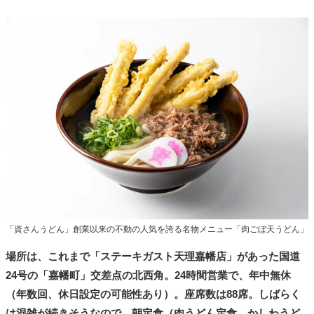
「資さんうどん」創業以来の不動の人気を誇る名物メニュー「肉ごぼ天うどん」
場所は、これまで「ステーキガスト天理嘉幡店」があった国道
24号の「嘉幡町」交差点の北西角。24時間営業で、年中無休
（年数回、休日設定の可能性あり）。座席数は88席。しばらく
は混雑が続きそうなので、朝定食（肉うどん定食、かしわうど