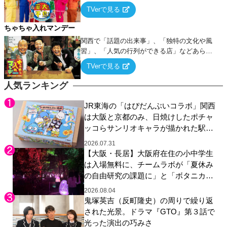
ー！
TVerで見る
ちゃちゃ入れマンデー
関西で「話題の出来事」、「独特の文化や風
習」、「人気の行列ができる店」などあらゆ
るテーマについて好き放題にちゃちゃを入れ
TVerで見る
ていく関西色を前面に押し出したトークバラ
エティ番組！
人気ランキング
JR東海の「はぴだんぶいコラボ」関西
は大阪と京都のみ、日焼けしたポチャ
ッコらサンリオキャラが描かれた駅弁
やグッズが登場
2026.07.31
【大阪・長居】大阪府在住の小中学生
は入場無料に、チームラボが「夏休み
の自由研究の課題に」と「ボタニカル
ガーデン 大阪」へ招待
2026.08.04
鬼塚英吉（反町隆史）の周りで繰り返
された光景。ドラマ『GTO』第３話で
光った演出の巧みさ