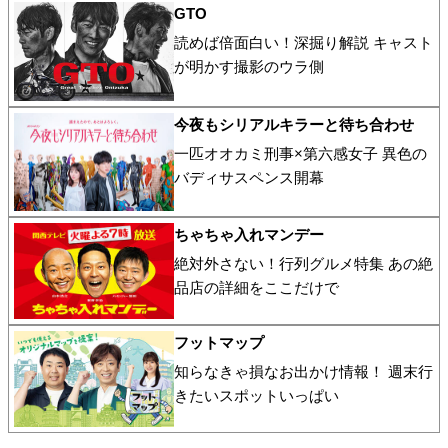
GTO
読めば倍面白い！深掘り解説 キャスト
が明かす撮影のウラ側
今夜もシリアルキラーと待ち合わせ
一匹オオカミ刑事×第六感女子 異色の
バディサスペンス開幕
ちゃちゃ入れマンデー
絶対外さない！行列グルメ特集 あの絶
品店の詳細をここだけで
フットマップ
知らなきゃ損なお出かけ情報！ 週末行
きたいスポットいっぱい