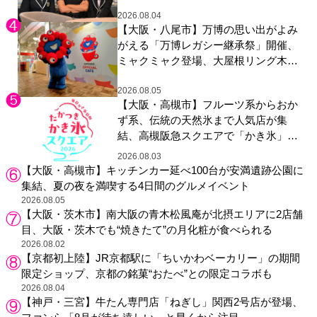
2026.08.04
【大阪・八尾市】万博の思い出がよみ
がえる「万博レガシー継承祭」開催、
ミャクミャク登場、大屋根リング木材
展示も
2026.08.05
【大阪・高槻市】フルーツ系からおか
ず系、伝統の天然氷まで人気店が集
結、高槻阪急スクエアで「かき氷」祭
り
2026.08.03
【大阪・高槻市】キッチンカー延べ100台が安満遺跡公園に
集結、夏の夜を満喫する4日間のグルメイベント
2026.08.05
【大阪・茨木市】南大阪の青木松風庵が北摂エリアに2店舗
目、大阪・茨木でも“焼きたて”の月化粧が食べられる
2026.08.02
【京都初上陸】JR京都駅に「ちいかわベーカリー」の期間
限定ショップ、京都の銘菓“おたべ”との限定コラボも
2026.08.04
【神戸・三宮】牛たん専門店「ねぎし」関西2号店が登場、