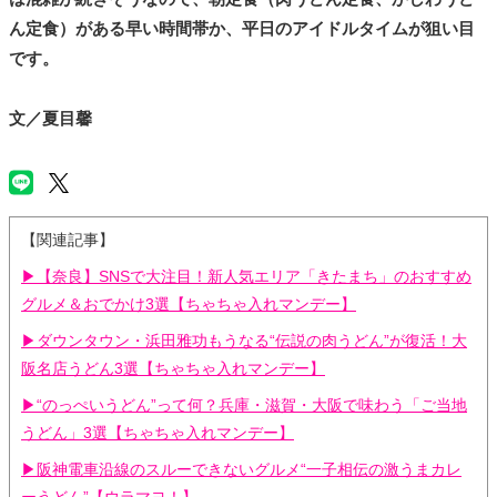
ん定食）がある早い時間帯か、平日のアイドルタイムが狙い目
です。
文／夏目馨
【関連記事】
▶【奈良】SNSで大注目！新人気エリア「きたまち」のおすすめ
グルメ＆おでかけ3選【ちゃちゃ入れマンデー】
▶ダウンタウン・浜田雅功もうなる“伝説の肉うどん”が復活！大
阪名店うどん3選【ちゃちゃ入れマンデー】
▶“のっぺいうどん”って何？兵庫・滋賀・大阪で味わう「ご当地
うどん」3選【ちゃちゃ入れマンデー】
▶阪神電車沿線のスルーできないグルメ“一子相伝の激うまカレ