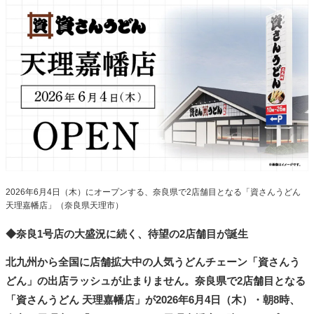
タ
メ
N
E
W
S
「
み
よ
か
」
2026年6月4日（木）にオープンする、奈良県で2店舗目となる「資さんうどん
天理嘉幡店」（奈良県天理市）
◆奈良1号店の大盛況に続く、待望の2店舗目が誕生
北九州から全国に店舗拡大中の人気うどんチェーン「資さんう
どん」の出店ラッシュが止まりません。奈良県で2店舗目となる
「資さんうどん 天理嘉幡店」が2026年6月4日（木）・朝8時、