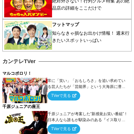
絶対外さない！行列グルメ特集 あの絶
品店の詳細をここだけで
フットマップ
知らなきゃ損なお出かけ情報！ 週末行
きたいスポットいっぱい
カンテレTVer
マルコポロリ！
常に「笑い」「おもしろさ」を追い求めてい
る芸人たちが「芸能界」という大海原に漕ぎ
出でて、新たなオモシロ人間を発掘する！
TVerで見る
千原ジュニアの座王
千原ジュニアが考案した“新感覚お笑い番組”！
日本人なら誰もが馴染みのある『イス取りゲ
ーム』をベースに、大喜利・ギャグ・モノボ
TVerで見る
ケ・歌…など様々なお題で芸人がショートネ