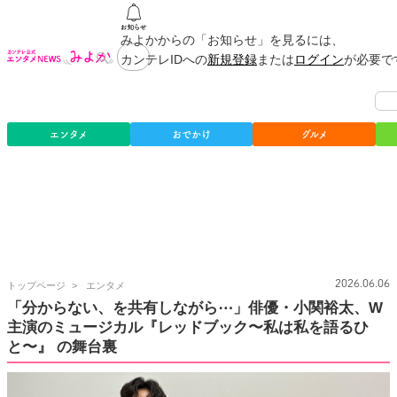
みよかからの「お知らせ」を見るには、
カンテレIDへの
新規登録
または
ログイン
が必要で
エンタメ
おでかけ
グルメ
カ
2026.06.06
トップページ
エンタメ
ン
「分からない、を共有しながら⋯」俳優・小関裕太、W
テ
主演のミュージカル『レッドブック〜私は私を語るひ
レ
公
と〜』 の舞台裏
式
エ
ン