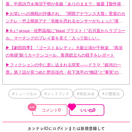
幕、中原詩乃＆海沼千明が名曲「ありのままで」披露【製作発表
会レポ】
▶お笑いへの挑戦が評価され、『関西アナウンス大賞』受賞のカ
ンテレ・竹上萌奈アナ「失敗を恐れるセンサーがちょっと“壊れ
ている”」
▶Aぇ! group・佐野晶哉に“blast ブラスト！”石川直からラブコー
ル、マーチングのプレイ姿を見て「入って欲しい」
▶【劇団四季】『ゴースト＆レディ』大阪公演が千秋楽 “再演
の奇跡”願うカーテンコール、客席総立ちの様子をレポート
▶フィクションの中に差し込まれる現実——ドラマ『銀河の一
票』第７話が見つめた野呂佳代・松下洸平の“物語”と“事実”の境
界線
#ミュージカル
#レッドブック
#咲妃みゆ
#小関裕太
0
0
カンテレIDにログインまたは新規登録して