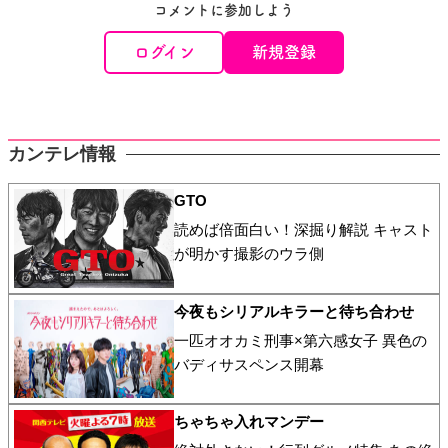
コメントに参加しよう
ログイン
新規登録
カンテレ情報
GTO
読めば倍面白い！深掘り解説 キャスト
が明かす撮影のウラ側
今夜もシリアルキラーと待ち合わせ
一匹オオカミ刑事×第六感女子 異色の
バディサスペンス開幕
ちゃちゃ入れマンデー