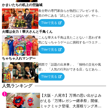
タを競い合う！
かまいたちの机上の空論城
各分野の専門家自らが熱烈にプレゼンする、
世の中にある「試したことはないが、やって
みたらこうなる！…ハズ」という“机上の空
TVerで見る
論”に若手芸人らがカラダを張って挑む！
火曜は全力！華大さんと千鳥くん
こんな華大＆千鳥は見たことない！思わず本
気になっちゃうゲームに挑戦するバラエティ
ー！
TVerで見る
ちゃちゃ入れマンデー
関西で「話題の出来事」、「独特の文化や風
習」、「人気の行列ができる店」などあらゆ
るテーマについて好き放題にちゃちゃを入れ
TVerで見る
ていく関西色を前面に押し出したトークバラ
エティ番組！
人気ランキング
【大阪・八尾市】万博の思い出がよみ
がえる「万博レガシー継承祭」開催、
ミャクミャク登場、大屋根リング木材