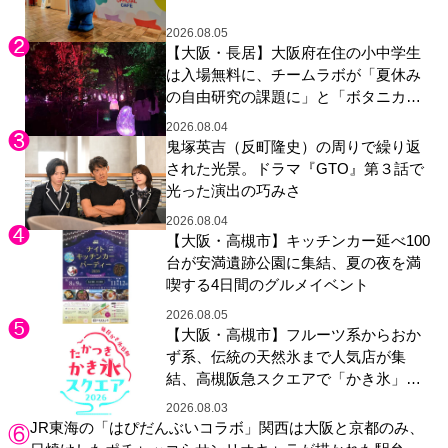
展示も
2026.08.05
【大阪・長居】大阪府在住の小中学生
は入場無料に、チームラボが「夏休み
の自由研究の課題に」と「ボタニカル
ガーデン 大阪」へ招待
2026.08.04
鬼塚英吉（反町隆史）の周りで繰り返
された光景。ドラマ『GTO』第３話で
光った演出の巧みさ
2026.08.04
【大阪・高槻市】キッチンカー延べ100
台が安満遺跡公園に集結、夏の夜を満
喫する4日間のグルメイベント
2026.08.05
【大阪・高槻市】フルーツ系からおか
ず系、伝統の天然氷まで人気店が集
結、高槻阪急スクエアで「かき氷」祭
り
2026.08.03
JR東海の「はぴだんぶいコラボ」関西は大阪と京都のみ、