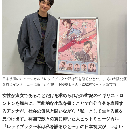
タ
メ
N
E
W
S
「
み
よ
か
」
日本初演のミュージカル『レッドブック〜私は私を語るひと〜』、その大阪公演
を前にインタビューに応じた俳優・小関裕太さん（2026年6月・大阪市内）
女性が淑女であることだけを求められた19世紀のイギリス・ロ
ンドンを舞台に、官能的な小説を書くことで自分自身を表現す
るアンナが、社会の偏見と闘いながら「私」として生きる道を
見つけ出す。韓国で数々の賞に輝いた大ヒットミュージカル
『レッドブック〜私は私を語るひと〜』の日本初演が、いよい