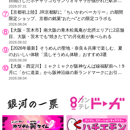
日焼けしたポチャッコらサンリオキャラが描かれた駅弁や
グッズが登場
2026.07.31
【京都初上陸】JR京都駅に「ちいかわベーカリー」の期間
限定ショップ、京都の銘菓“おたべ”との限定コラボも
2026.08.04
【大阪・茨木市】南大阪の青木松風庵が北摂エリアに2店舗
目、大阪・茨木でも“焼きたて”の月化粧が食べられる
2026.08.02
【2026年最新】そうめんの聖地・奈良＆兵庫で楽しむ、夏
のおいしい体験「流しそうめん体験」おすすめ3選
2026.06.09
【大阪・西淀川】ミャクミャクが阪神なんば線福駅前へ！9
月に「かに道楽」から阪神沿線の新ランドマークにお引っ
越し
2026.08.04