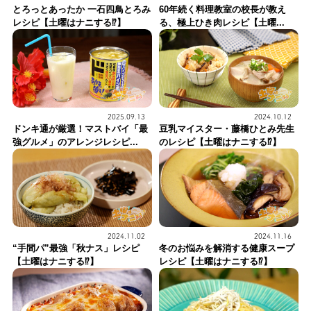
とろっとあったか 一石四鳥とろみ
60年続く料理教室の校長が教え
レシピ【土曜はナニする⁉】
る、極上ひき肉レシピ【土曜...
2025.09.13
2024.10.12
ドンキ通が厳選！マストバイ「最
豆乳マイスター・藤橋ひとみ先生
強グルメ」のアレンジレシピ...
のレシピ【土曜はナニする⁉】
2024.11.02
2024.11.16
“手間パ”最強「秋ナス」レシピ
冬のお悩みを解消する健康スープ
【土曜はナニする⁉】
レシピ【土曜はナニする⁉】