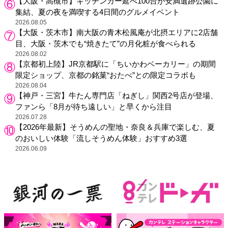
【大阪・高槻市】キッチンカー延べ100台が安満遺跡公園に
集結、夏の夜を満喫する4日間のグルメイベント
2026.08.05
【大阪・茨木市】南大阪の青木松風庵が北摂エリアに2店舗
目、大阪・茨木でも“焼きたて”の月化粧が食べられる
2026.08.02
【京都初上陸】JR京都駅に「ちいかわベーカリー」の期間
限定ショップ、京都の銘菓“おたべ”との限定コラボも
2026.08.04
【神戸・三宮】牛たん専門店「ねぎし」関西2号店が登場、
ファンら「8月が待ち遠しい」と早くから注目
2026.07.28
【2026年最新】そうめんの聖地・奈良＆兵庫で楽しむ、夏
のおいしい体験「流しそうめん体験」おすすめ3選
2026.06.09