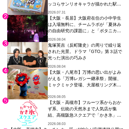
ッコらサンリオキャラが描かれた駅弁
やグッズが登場
2026.07.31
【大阪・長居】大阪府在住の小中学生
は入場無料に、チームラボが「夏休み
の自由研究の課題に」と「ボタニカル
ガーデン 大阪」へ招待
2026.08.04
鬼塚英吉（反町隆史）の周りで繰り返
された光景。ドラマ『GTO』第３話で
光った演出の巧みさ
2026.08.04
【大阪・八尾市】万博の思い出がよみ
がえる「万博レガシー継承祭」開催、
ミャクミャク登場、大屋根リング木材
展示も
2026.08.05
【大阪・高槻市】フルーツ系からおか
ず系、伝統の天然氷まで人気店が集
結、高槻阪急スクエアで「かき氷」祭
り
2026.08.03