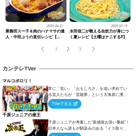
2025.06.21
2025.07.19
業務田スー子＆肉のハナマサの達
水田信二が教える自炊力が身につ
人・中田ぷうの直伝レシピ【...
く夏レシピ【土曜はナニする⁉】
1
2
3
カンテレTVer
マルコポロリ！
常に「笑い」「おもしろさ」を追い求めてい
る芸人たちが「芸能界」という大海原に漕ぎ
出でて、新たなオモシロ人間を発掘する！
TVerで見る
千原ジュニアの座王
千原ジュニアが考案した“新感覚お笑い番組”！
日本人なら誰もが馴染みのある『イス取りゲ
ーム』をベースに、大喜利・ギャグ・モノボ