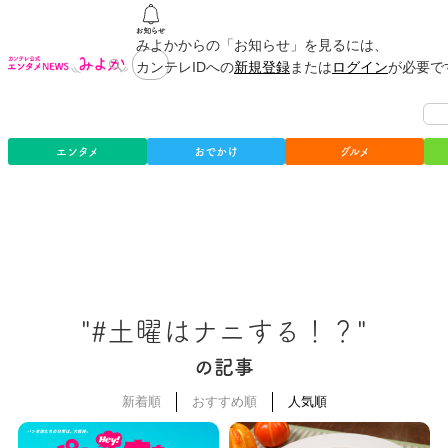
みよかからの「お知らせ」を見るには、
カンテレIDへの
新規登録
または
ログイン
が必要で
エンタメ
おでかけ
グルメ
"#土曜はナニする！？"
の記事
新着順
おすすめ順
人気順