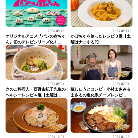
2026.05.16
2024.09.14
オリジナルアニメ『パンの赤ちゃ
かぼちゃを使ったレシピ３選【土
ん』初のテレビシリーズ化！...
曜はナニする⁉】
2024.09.21
2025.02.01
きのこ料理人・西野由紀子先生の
嫁しゅうとコンビ・小林まさみ＆
ヘルシーレシピ４選【土曜は...
まさるの進化系チーズレシピ...
2024.12.07
2025.01.25