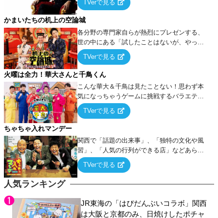
TVerで見る
ケ・歌…など様々なお題で芸人がショートネ
タを競い合う！
かまいたちの机上の空論城
各分野の専門家自らが熱烈にプレゼンする、
世の中にある「試したことはないが、やって
みたらこうなる！…ハズ」という“机上の空
TVerで見る
論”に若手芸人らがカラダを張って挑む！
火曜は全力！華大さんと千鳥くん
こんな華大＆千鳥は見たことない！思わず本
気になっちゃうゲームに挑戦するバラエティ
ー！
TVerで見る
ちゃちゃ入れマンデー
関西で「話題の出来事」、「独特の文化や風
習」、「人気の行列ができる店」などあらゆ
るテーマについて好き放題にちゃちゃを入れ
TVerで見る
ていく関西色を前面に押し出したトークバラ
エティ番組！
人気ランキング
JR東海の「はぴだんぶいコラボ」関西
は大阪と京都のみ、日焼けしたポチャ