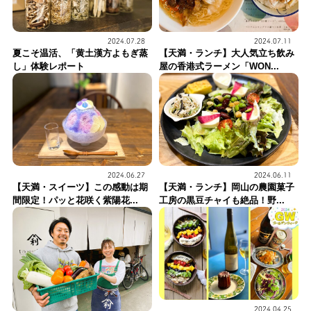
2024.07.28
2024.07.11
夏こそ温活、「黄土漢方よもぎ蒸
【天満・ランチ】大人気立ち飲み
し」体験レポート
屋の香港式ラーメン「WON...
2024.06.27
2024.06.11
【天満・スイーツ】この感動は期
【天満・ランチ】岡山の農園菓子
間限定！パッと花咲く紫陽花...
工房の黒豆チャイも絶品！野...
2024.04.25