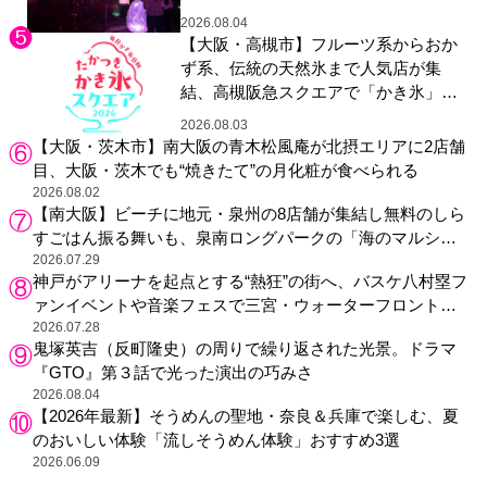
ガーデン 大阪」へ招待
2026.08.04
【大阪・高槻市】フルーツ系からおか
ず系、伝統の天然氷まで人気店が集
結、高槻阪急スクエアで「かき氷」祭
り
2026.08.03
【大阪・茨木市】南大阪の青木松風庵が北摂エリアに2店舗
目、大阪・茨木でも“焼きたて”の月化粧が食べられる
2026.08.02
【南大阪】ビーチに地元・泉州の8店舗が集結し無料のしら
すごはん振る舞いも、泉南ロングパークの「海のマルシ
ェ」がリニューアル！
2026.07.29
神戸がアリーナを起点とする“熱狂”の街へ、バスケ八村塁フ
ァンイベントや音楽フェスで三宮・ウォーターフロントを
活性化
2026.07.28
鬼塚英吉（反町隆史）の周りで繰り返された光景。ドラマ
『GTO』第３話で光った演出の巧みさ
2026.08.04
【2026年最新】そうめんの聖地・奈良＆兵庫で楽しむ、夏
のおいしい体験「流しそうめん体験」おすすめ3選
2026.06.09