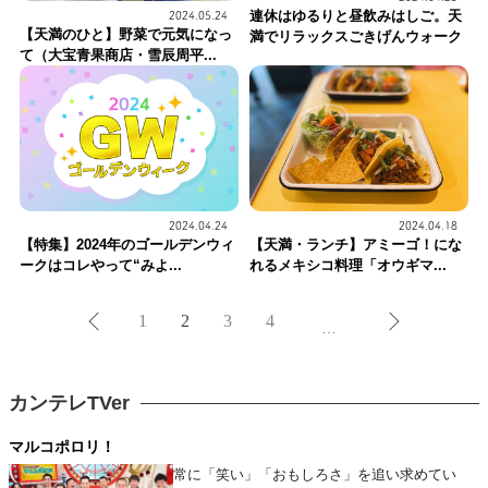
連休はゆるりと昼飲みはしご。天
2024.05.24
【天満のひと】野菜で元気になっ
満でリラックスごきげんウォーク
て（大宝青果商店・雪辰周平...
2024.04.24
2024.04.18
【特集】2024年のゴールデンウィ
【天満・ランチ】アミーゴ！にな
ークはコレやって“みよ...
れるメキシコ料理「オウギマ...
1
2
3
4
…
カンテレTVer
マルコポロリ！
常に「笑い」「おもしろさ」を追い求めてい