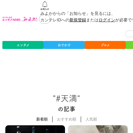
みよかからの「お知らせ」を見るには、
カンテレIDへの
新規登録
または
ログイン
が必要で
エンタメ
おでかけ
グルメ
"#天満"
の記事
新着順
おすすめ順
人気順