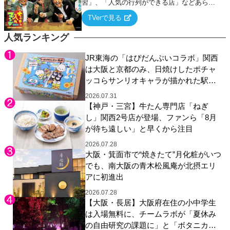
習」、「人気の行列ができる店」などあらゆ
るテーマについて好き放題にちゃちゃを入れ
TVerで見る
ていく関西色を前面に押し出したトークバラ
エティ番組！
人気ランキング
JR東海の「はぴだんぶいコラボ」関西
は大阪と京都のみ、日焼けしたポチャ
ッコらサンリオキャラが描かれた駅弁
やグッズが登場
2026.07.31
【神戸・三宮】牛たん専門店「ねぎ
し」関西2号店が登場、ファンら「8月
が待ち遠しい」と早くから注目
2026.07.28
大阪・箕面市で“焼きたて”月化粧がいつ
でも、南大阪の青木松風庵が北摂エリ
アに初進出
2026.07.28
【大阪・長居】大阪府在住の小中学生
は入場無料に、チームラボが「夏休み
の自由研究の課題に」と「ボタニカル