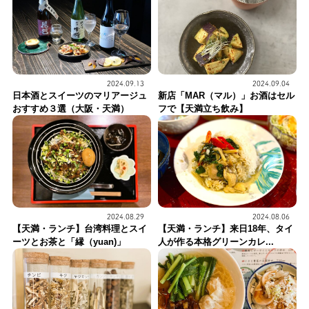
2024.09.13
2024.09.04
日本酒とスイーツのマリアージュ
新店「MAR（マル）」お酒はセル
おすすめ３選（大阪・天満）
フで【天満立ち飲み】
2024.08.29
2024.08.06
【天満・ランチ】台湾料理とスイ
【天満・ランチ】来日18年、タイ
ーツとお茶と「縁（yuan)」
人が作る本格グリーンカレ...