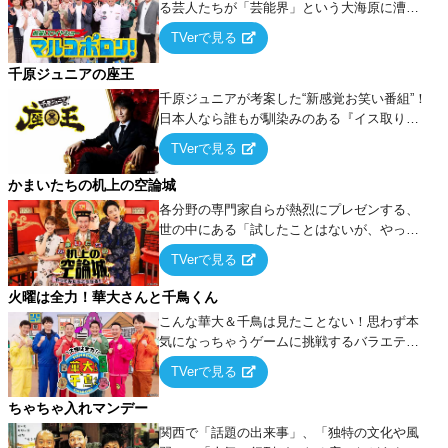
る芸人たちが「芸能界」という大海原に漕ぎ
出でて、新たなオモシロ人間を発掘する！
TVerで見る
千原ジュニアの座王
千原ジュニアが考案した“新感覚お笑い番組”！
日本人なら誰もが馴染みのある『イス取りゲ
ーム』をベースに、大喜利・ギャグ・モノボ
TVerで見る
ケ・歌…など様々なお題で芸人がショートネ
タを競い合う！
かまいたちの机上の空論城
各分野の専門家自らが熱烈にプレゼンする、
世の中にある「試したことはないが、やって
みたらこうなる！…ハズ」という“机上の空
TVerで見る
論”に若手芸人らがカラダを張って挑む！
火曜は全力！華大さんと千鳥くん
こんな華大＆千鳥は見たことない！思わず本
気になっちゃうゲームに挑戦するバラエティ
ー！
TVerで見る
ちゃちゃ入れマンデー
関西で「話題の出来事」、「独特の文化や風