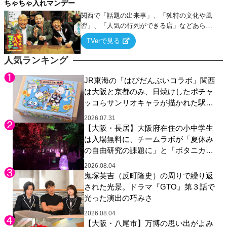
ちゃちゃ入れマンデー
関西で「話題の出来事」、「独特の文化や風
習」、「人気の行列ができる店」などあらゆ
るテーマについて好き放題にちゃちゃを入れ
TVerで見る
ていく関西色を前面に押し出したトークバラ
エティ番組！
人気ランキング
JR東海の「はぴだんぶいコラボ」関西
は大阪と京都のみ、日焼けしたポチャ
ッコらサンリオキャラが描かれた駅弁
やグッズが登場
2026.07.31
【大阪・長居】大阪府在住の小中学生
は入場無料に、チームラボが「夏休み
の自由研究の課題に」と「ボタニカル
ガーデン 大阪」へ招待
2026.08.04
鬼塚英吉（反町隆史）の周りで繰り返
された光景。ドラマ『GTO』第３話で
光った演出の巧みさ
2026.08.04
【大阪・八尾市】万博の思い出がよみ