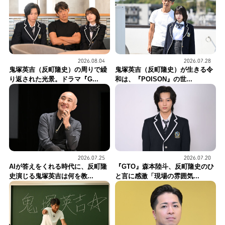
2026.08.04
2026.07.28
鬼塚英吉（反町隆史）の周りで繰
鬼塚英吉（反町隆史）が生きる令
り返された光景。ドラマ『G...
和は、『POISON』の世...
2026.07.25
2026.07.20
AIが答えをくれる時代に、反町隆
『GTO』森本陸斗、反町隆史のひ
史演じる鬼塚英吉は何を教...
と言に感激「現場の雰囲気...