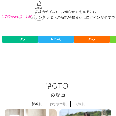
みよかからの「お知らせ」を見るには、
カンテレIDへの
新規登録
または
ログイン
が必要で
エンタメ
おでかけ
グルメ
"#GTO"
の記事
新着順
おすすめ順
人気順