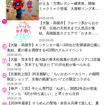
がえる「万博レガシー継承祭」開催、
ミャクミャク登場、大屋根リング木材
展示も
2026.08.05
【大阪・高槻市】フルーツ系からおか
ず系、伝統の天然氷まで人気店が集
結、高槻阪急スクエアで「かき氷」祭
り
2026.08.03
【大阪・高槻市】キッチンカー延べ100台が安満遺跡公園に
集結、夏の夜を満喫する4日間のグルメイベント
2026.08.05
【大阪・茨木市】南大阪の青木松風庵が北摂エリアに2店舗
目、大阪・茨木でも“焼きたて”の月化粧が食べられる
2026.08.02
【京都初上陸】JR京都駅に「ちいかわベーカリー」の期間
限定ショップ、京都の銘菓“おたべ”との限定コラボも
2026.08.04
【神戸・三宮】牛たん専門店「ねぎし」関西2号店が登場、
ファンら「8月が待ち遠しい」と早くから注目
2026.07.28
【2026年最新】そうめんの聖地・奈良＆兵庫で楽しむ、夏