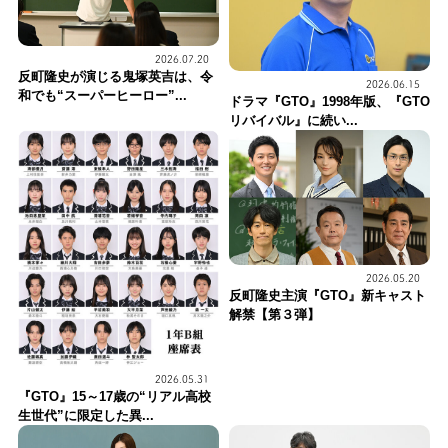
2026.07.20
反町隆史が演じる鬼塚英吉は、令
2026.06.15
和でも“スーパーヒーロー”...
ドラマ『GTO』1998年版、『GTO
リバイバル』に続い...
2026.05.20
反町隆史主演『GTO』新キャスト
解禁【第３弾】
2026.05.31
『GTO』15～17歳の“リアル高校
生世代”に限定した異...