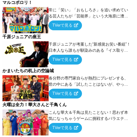
マルコポロリ！
常に「笑い」「おもしろさ」を追い求めてい
る芸人たちが「芸能界」という大海原に漕ぎ
出でて、新たなオモシロ人間を発掘する！
TVerで見る
千原ジュニアの座王
千原ジュニアが考案した“新感覚お笑い番組”！
日本人なら誰もが馴染みのある『イス取りゲ
ーム』をベースに、大喜利・ギャグ・モノボ
TVerで見る
ケ・歌…など様々なお題で芸人がショートネ
タを競い合う！
かまいたちの机上の空論城
各分野の専門家自らが熱烈にプレゼンする、
世の中にある「試したことはないが、やって
みたらこうなる！…ハズ」という“机上の空
TVerで見る
論”に若手芸人らがカラダを張って挑む！
火曜は全力！華大さんと千鳥くん
こんな華大＆千鳥は見たことない！思わず本
気になっちゃうゲームに挑戦するバラエティ
ー！
TVerで見る