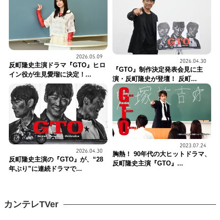
2026.05.09
2026.04.30
反町隆史主演ドラマ『GTO』ヒロ
『GTO』制作決定発表会見に主
イン役が生見愛瑠に決定！...
演・反町隆史が登壇！ 反町...
2023.07.24
2026.04.30
胸熱！ 90年代の大ヒットドラマ、
反町隆史主演の『GTO』が、“28
反町隆史主演『GTO』...
年ぶり”に連続ドラマで...
カンテレTVer