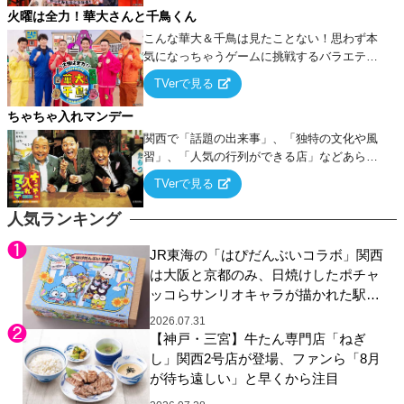
火曜は全力！華大さんと千鳥くん
こんな華大＆千鳥は見たことない！思わず本
気になっちゃうゲームに挑戦するバラエティ
ー！
TVerで見る
ちゃちゃ入れマンデー
関西で「話題の出来事」、「独特の文化や風
習」、「人気の行列ができる店」などあらゆ
るテーマについて好き放題にちゃちゃを入れ
TVerで見る
ていく関西色を前面に押し出したトークバラ
エティ番組！
人気ランキング
JR東海の「はぴだんぶいコラボ」関西
は大阪と京都のみ、日焼けしたポチャ
ッコらサンリオキャラが描かれた駅弁
やグッズが登場
2026.07.31
【神戸・三宮】牛たん専門店「ねぎ
し」関西2号店が登場、ファンら「8月
が待ち遠しい」と早くから注目