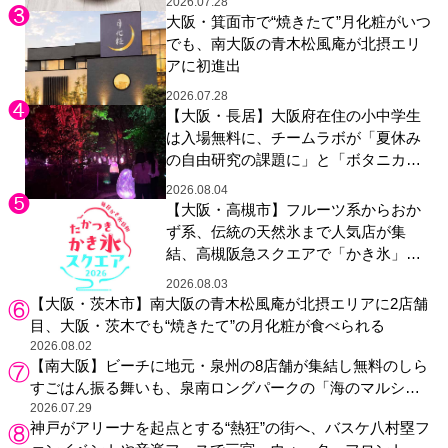
2026.07.28
大阪・箕面市で“焼きたて”月化粧がいつ
でも、南大阪の青木松風庵が北摂エリ
アに初進出
2026.07.28
【大阪・長居】大阪府在住の小中学生
は入場無料に、チームラボが「夏休み
の自由研究の課題に」と「ボタニカル
ガーデン 大阪」へ招待
2026.08.04
【大阪・高槻市】フルーツ系からおか
ず系、伝統の天然氷まで人気店が集
結、高槻阪急スクエアで「かき氷」祭
り
2026.08.03
【大阪・茨木市】南大阪の青木松風庵が北摂エリアに2店舗
目、大阪・茨木でも“焼きたて”の月化粧が食べられる
2026.08.02
【南大阪】ビーチに地元・泉州の8店舗が集結し無料のしら
すごはん振る舞いも、泉南ロングパークの「海のマルシ
ェ」がリニューアル！
2026.07.29
神戸がアリーナを起点とする“熱狂”の街へ、バスケ八村塁フ