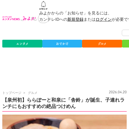
みよかからの「お知らせ」を見るには、
カンテレIDへの
新規登録
または
ログイン
が必要で
エンタメ
おでかけ
グルメ
カ
2026.04.20
トップページ
グルメ
ン
【泉州初】ららぽーと和泉に「舎鈴」が誕生、子連れラ
テ
ンチにもおすすめの絶品つけめん
レ
公
式
エ
ン