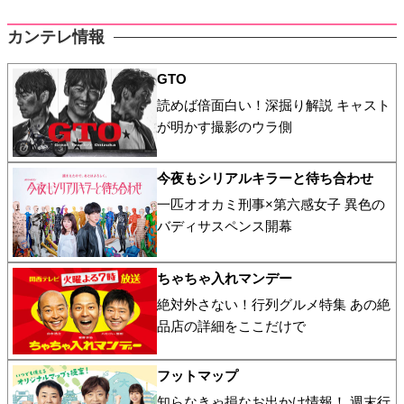
カンテレ情報
GTO
読めば倍面白い！深掘り解説 キャスト
が明かす撮影のウラ側
今夜もシリアルキラーと待ち合わせ
一匹オオカミ刑事×第六感女子 異色の
バディサスペンス開幕
ちゃちゃ入れマンデー
絶対外さない！行列グルメ特集 あの絶
品店の詳細をここだけで
フットマップ
知らなきゃ損なお出かけ情報！ 週末行