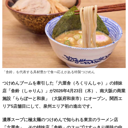
タ
メ
N
E
W
S
「
み
よ
か
」
「舎鈴」を代表する具材豊かで食べ応えがある特製つけめん
つけめんブームを牽引した「六厘舎（ろくりんしゃ）」の姉妹
店「舎鈴（しゃりん）」が2026年4月23日（木）、南大阪の商業
施設「ららぽーと和泉」（大阪府和泉市）にオープン。関西エ
リア5店舗目にして、泉州エリア初の進出です。
濃厚スープに極太麺のつけめんで知られる東京のラーメン店
「六厘舎」。その姉妹店「舎鈴」のスープはすっきり後味の中