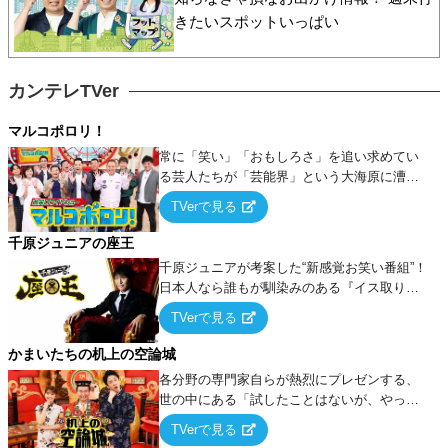
きたいスポットいっぱい
カンテレTVer
マルコポロリ！
常に「笑い」「おもしろさ」を追い求めてい
る芸人たちが「芸能界」という大海原に漕ぎ
出でて、新たなオモシロ人間を発掘する！
TVerで見る
千原ジュニアの座王
千原ジュニアが考案した“新感覚お笑い番組”！
日本人なら誰もが馴染みのある『イス取りゲ
ーム』をベースに、大喜利・ギャグ・モノボ
TVerで見る
ケ・歌…など様々なお題で芸人がショートネ
タを競い合う！
かまいたちの机上の空論城
各分野の専門家自らが熱烈にプレゼンする、
世の中にある「試したことはないが、やって
みたらこうなる！…ハズ」という“机上の空
TVerで見る
論”に若手芸人らがカラダを張って挑む！