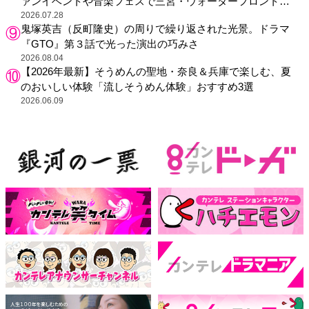
ァンイベントや音楽フェスで三宮・ウォーターフロントを
活性化
2026.07.28
鬼塚英吉（反町隆史）の周りで繰り返された光景。ドラマ
『GTO』第３話で光った演出の巧みさ
2026.08.04
【2026年最新】そうめんの聖地・奈良＆兵庫で楽しむ、夏
のおいしい体験「流しそうめん体験」おすすめ3選
2026.06.09