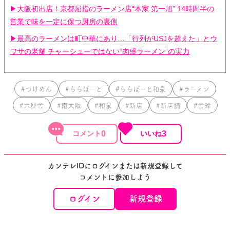
▶大阪初出店！京都屈指のラーメン店“本家 第一旭” 14時間半の
営業で味を一定に保つ厨房の裏側
▶最高のラーメンは町中華にあり…「行列がUSJを超えた」とウ
ワサの老舗 チャーシューではない“肉盛ラーメン”の実力
#つけめん
#ららぽーと
#ららぽーと和泉
#ラーメン
#六厘舎
#南大阪
#和泉
#新店
#新店舗
#舎鈴
0
3
カンテレIDにログインまたは新規登録して
コメントに参加しよう
ログイン
新規登録