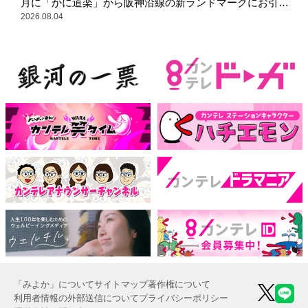
月に「かに道楽」から阪神沿線の新ランドマークにお引っ
越し
2026.08.04
「みよか」について
サイトマップ
著作権について
利用者情報の外部送信について
プライバシーポリシー