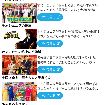
常に「笑い」「おもしろさ」を追い求めてい
る芸人たちが「芸能界」という大海原に漕ぎ
出でて、新たなオモシロ人間を発掘する！
TVerで見る
千原ジュニアの座王
千原ジュニアが考案した“新感覚お笑い番組”！
日本人なら誰もが馴染みのある『イス取りゲ
ーム』をベースに、大喜利・ギャグ・モノボ
TVerで見る
ケ・歌…など様々なお題で芸人がショートネ
タを競い合う！
かまいたちの机上の空論城
各分野の専門家自らが熱烈にプレゼンする、
世の中にある「試したことはないが、やって
みたらこうなる！…ハズ」という“机上の空
TVerで見る
論”に若手芸人らがカラダを張って挑む！
火曜は全力！華大さんと千鳥くん
こんな華大＆千鳥は見たことない！思わず本
気になっちゃうゲームに挑戦するバラエティ
ー！
TVerで見る
ちゃちゃ入れマンデー