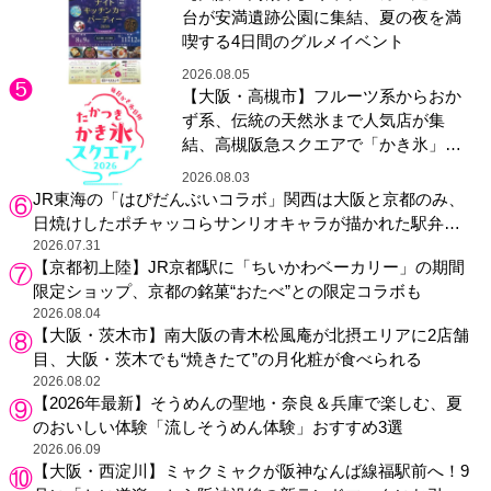
台が安満遺跡公園に集結、夏の夜を満
喫する4日間のグルメイベント
2026.08.05
【大阪・高槻市】フルーツ系からおか
ず系、伝統の天然氷まで人気店が集
結、高槻阪急スクエアで「かき氷」祭
り
2026.08.03
JR東海の「はぴだんぶいコラボ」関西は大阪と京都のみ、
日焼けしたポチャッコらサンリオキャラが描かれた駅弁や
グッズが登場
2026.07.31
【京都初上陸】JR京都駅に「ちいかわベーカリー」の期間
限定ショップ、京都の銘菓“おたべ”との限定コラボも
2026.08.04
【大阪・茨木市】南大阪の青木松風庵が北摂エリアに2店舗
目、大阪・茨木でも“焼きたて”の月化粧が食べられる
2026.08.02
【2026年最新】そうめんの聖地・奈良＆兵庫で楽しむ、夏
のおいしい体験「流しそうめん体験」おすすめ3選
2026.06.09
【大阪・西淀川】ミャクミャクが阪神なんば線福駅前へ！9