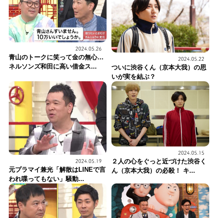
2024.05.26
青山のトークに笑って金の無心…
2024.05.22
ネルソンズ和田に高い借金ス...
ついに渋谷くん（京本大我）の思
いが実を結ぶ？
2024.05.15
２人の心をぐっと近づけた渋谷く
2024.05.19
元プラマイ兼光「解散はLINEで言
ん（京本大我）の必殺！ キ...
われ喋ってもない」騒動...