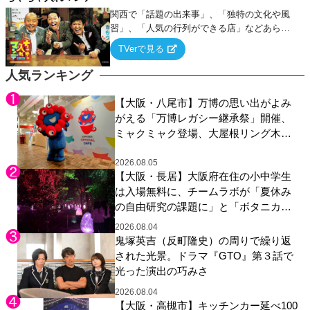
関西で「話題の出来事」、「独特の文化や風
習」、「人気の行列ができる店」などあらゆ
るテーマについて好き放題にちゃちゃを入れ
TVerで見る
ていく関西色を前面に押し出したトークバラ
エティ番組！
人気ランキング
【大阪・八尾市】万博の思い出がよみ
がえる「万博レガシー継承祭」開催、
ミャクミャク登場、大屋根リング木材
展示も
2026.08.05
【大阪・長居】大阪府在住の小中学生
は入場無料に、チームラボが「夏休み
の自由研究の課題に」と「ボタニカル
ガーデン 大阪」へ招待
2026.08.04
鬼塚英吉（反町隆史）の周りで繰り返
された光景。ドラマ『GTO』第３話で
光った演出の巧みさ
2026.08.04
【大阪・高槻市】キッチンカー延べ100