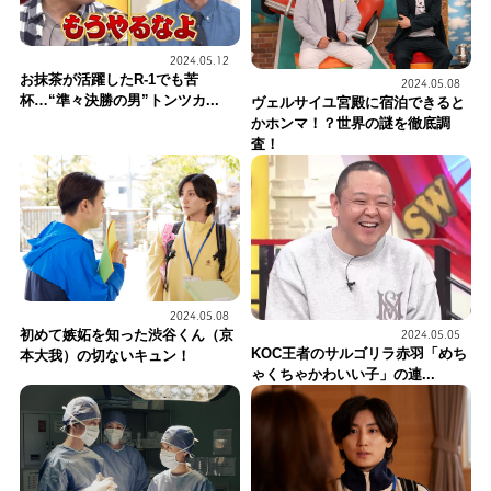
2024.05.12
お抹茶が活躍したR-1でも苦
2024.05.08
杯…“準々決勝の男”トンツカ...
ヴェルサイユ宮殿に宿泊できると
かホンマ！？世界の謎を徹底調
査！
2024.05.08
初めて嫉妬を知った渋谷くん（京
2024.05.05
KOC王者のサルゴリラ赤羽「めち
本大我）の切ないキュン！
ゃくちゃかわいい子」の連...