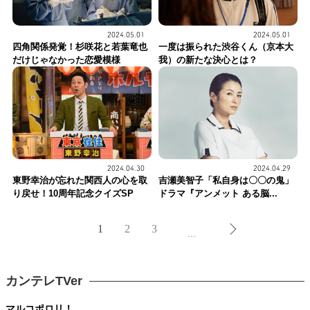
2024.05.01
2024.05.01
四角関係発覚！杉咲花と若葉竜也
一度は振られた渋谷くん（京本大
だけじゃなかった恋愛模様
我）の新たな決心とは？
2024.04.30
2024.04.29
東野幸治が忘れた関西人の心を取
吉瀬美智子「私自身は〇〇の鬼」
り戻せ！10周年記念クイズSP
ドラマ『アンメット ある脳...
1
2
3
…
カンテレTVer
マルコポロリ！