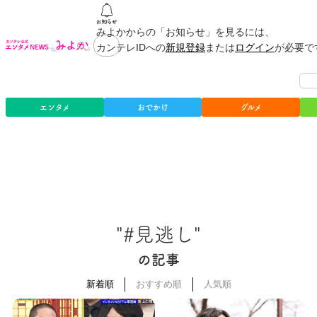
みよかからの「お知らせ」を見るには、
カンテレIDへの
新規登録
または
ログイン
が必要で
エンタメ
おでかけ
グルメ
"#見逃し"
の記事
新着順
おすすめ順
人気順